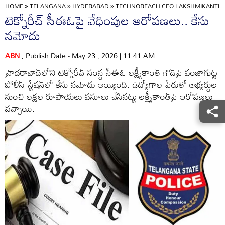
HOME
»
TELANGANA
»
HYDERABAD
»
TECHNOREACH CEO LAKSHMIKANTH 
టెక్నోరీచ్ సీఈఓపై వేధింపుల ఆరోపణలు.. కేసు
నమోదు
ABN
, Publish Date - May 23 , 2026 | 11:41 AM
హైదరాబాద్‌లోని టెక్నోరీచ్ సంస్థ సీఈఓ లక్ష్మీకాంత్ గౌడ్‌పై పంజాగుట్ట
పోలీస్ స్టేషన్‌లో కేసు నమోదు అయ్యింది. ఉద్యోగాల పేరుతో అభ్యర్థుల
నుంచి లక్షల రూపాయలు వసూలు చేసినట్టు లక్ష్మీకాంత్‌పై ఆరోపణలు
వచ్చాయి.