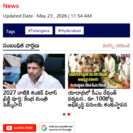
News
Updated Date - May 23 , 2026 | 11:54 AM
#Telangana
#Hyderabad
Tags
సంబంధిత వార్తలు
మరిన్ని చదవండి
2027 నాటికి శంకర్ విలాస్
యాదాద్రిలో సీఎం రేవంత్
బ్రిడ్జి పూర్తి: కేంద్ర మంత్రి
పర్యటన.. రూ.100కోట్ల
పెమ్మసాని
అభివృద్ధి పనులకు శంకుస్థాపన
SUBSCRIBE