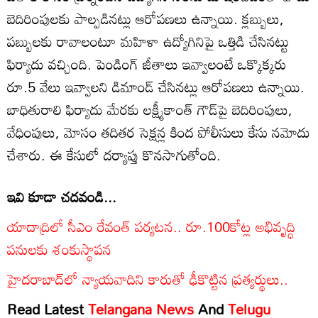
బెదిరింపులకు పాల్పడినట్లు ఆరోపణలు ఉన్నాయి. క్లబ్బులు,
పబ్బులకు రావాలంటూ మహిళా ఉద్యోగినిపై ఒత్తిడి చేసినట్టు
ఫిర్యాదు వచ్చింది. పెండింగ్ జీతాలు ఇవ్వాలంటే ఒక్కొక్కరు
రూ.5 వేలు ఇవ్వాలని డిమాండ్ చేసినట్లు ఆరోపణలు ఉన్నాయి.
బాధితురాలి ఫిర్యాదు మేరకు లక్ష్మీకాంత్ గౌడ్‌పై బెదిరింపులు,
వేధింపులు, మోసం తదితర సెక్షన్ల కింద పోలీసులు కేసు నమోదు
చేశారు. ఈ కేసులో దర్యాప్తు కొనసాగుతోంది.
ఇవి కూడా చదవండి...
యాదాద్రిలో సీఎం రేవంత్ పర్యటన.. రూ.100కోట్ల అభివృద్ధి
పనులకు శంకుస్థాపన
హైదరాబాద్‌లో న్యాయవాదిని కారుతో ఢీకొట్టిన ప్రత్యర్థులు..
Read Latest
Telangana News
And
Telugu