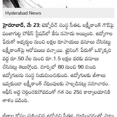
Hyderabad News
హైదరాబాద్, మే 23:
టెక్నోరీచ్ సంస్థ సీఈఓ లక్ష్మీకాంత్ గౌడ్‌పై
పంజాగుట్ట పోలీస్ స్టేషన్‌లో కేసు నమోదు అయ్యింది. ఉద్యోగాల
పేరుతో అభ్యర్థుల నుంచి లక్షల రూపాయలు వసూలు చేసినట్టు
లక్ష్మీకాంత్‌పై ఆరోపణలు వచ్చాయి. ట్రైనింగ్ పేరుతో ఒక్కొక్కరి
వద్ద రూ.50 వేల నుంచి రూ.1.5 లక్షల వరకు వసూలు
చేసినట్లు తెలుస్తోంది. మార్చిలో 80 నుంచి 90 మంది
ఉద్యోగులను సంస్థ నియమించుకుంది. ఉద్యోగులకు జీతాలు
ఇవ్వకుండా లక్ష్మీకాంత్ వేధింపులకు పాల్పడినట్లు సమాచారం.
ఆఫీస్ అద్దె చెల్లించకపోవడంతో గత నెల 25న కార్యాలయానికి
తాళం పడింది.
జీతాల కోసం ప్రశ్నించిన ఉద్యోగిని సీఈఓ దూషించడంతో పాటు