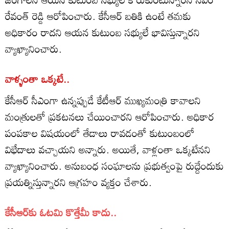
రేవంత్ రెడ్డి ఆరోపించారు. కేసీఆర్ బతికి ఉంటే తమకు
అధికారం రాదని ఆయన కుటుంబ సభ్యులే భావిస్తున్నారని
వ్యాఖ్యానించారు.
వాళ్ళంతా ఒక్కటే..
కేసీఆర్ సీఎంగా ఉన్నప్పుడే కేటీఆర్ ముఖ్యమంత్రి కావాలని
మంత్రులతో ప్రకటనలు చేయించారని ఆరోపించారు. అధికార
పంపకాల విషయంలో తేడాలు రావడంతో కుటుంబంలో
విభేదాలు వచ్చాయని అన్నారు. అయితే, వాళ్లంతా ఒక్కటేనని
వ్యాఖ్యానించారు. అనుబంధ సంఘాలను ప్రభుత్వంపై రుద్దేందుకు
ప్రయత్నిస్తున్నారని ఆగ్రహం వ్యక్తం చేశారు.
కేసీఆర్‌కు ఓటమి కొత్తేమీ కాదు..