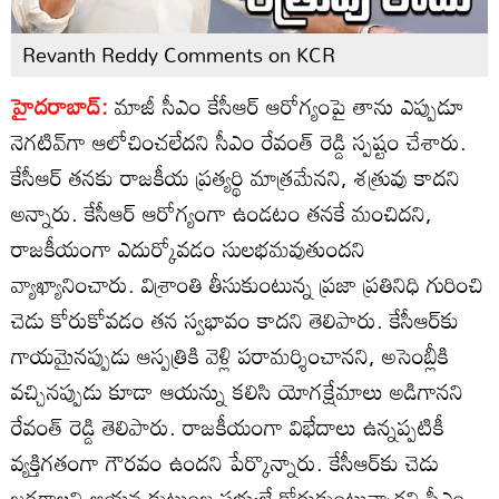
Revanth Reddy Comments on KCR
హైదరాబాద్:
మాజీ సీఎం కేసీఆర్ ఆరోగ్యంపై తాను ఎప్పుడూ
నెగటివ్‌గా ఆలోచించలేదని సీఎం రేవంత్ రెడ్డి స్పష్టం చేశారు.
కేసీఆర్ తనకు రాజకీయ ప్రత్యర్థి మాత్రమేనని, శత్రువు కాదని
అన్నారు. కేసీఆర్ ఆరోగ్యంగా ఉండటం తనకే మంచిదని,
రాజకీయంగా ఎదుర్కోవడం సులభమవుతుందని
వ్యాఖ్యానించారు. విశ్రాంతి తీసుకుంటున్న ప్రజా ప్రతినిధి గురించి
చెడు కోరుకోవడం తన స్వభావం కాదని తెలిపారు. కేసీఆర్‌కు
గాయమైనప్పుడు ఆస్పత్రికి వెళ్లి పరామర్శించానని, అసెంబ్లీకి
వచ్చినప్పుడు కూడా ఆయన్ను కలిసి యోగక్షేమాలు అడిగానని
రేవంత్ రెడ్డి తెలిపారు. రాజకీయంగా విభేదాలు ఉన్నప్పటికీ
వ్యక్తిగతంగా గౌరవం ఉందని పేర్కొన్నారు. కేసీఆర్‌కు చెడు
జరగాలని ఆయన కుటుంబ సభ్యులే కోరుకుంటున్నారని సీఎం