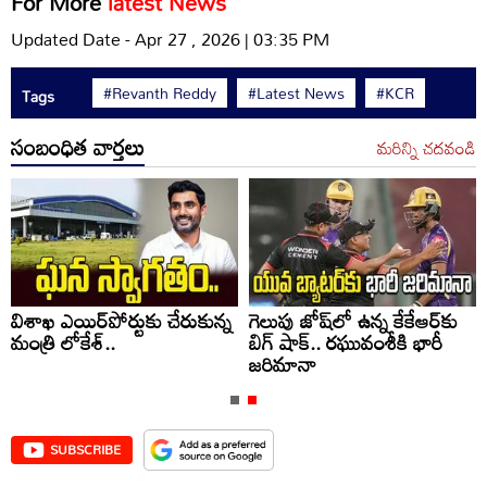
For More
latest News
Updated Date - Apr 27 , 2026 | 03:35 PM
#Revanth Reddy
#Latest News
#KCR
Tags
సంబంధిత వార్తలు
మరిన్ని చదవండి
విశాఖ ఎయిర్‌పోర్టుకు చేరుకున్న
గెలుపు జోష్‌లో ఉన్న కేకేఆర్‌కు
మంత్రి లోకేశ్..
బిగ్ షాక్.. రఘువంశీకి భారీ
జరిమానా
SUBSCRIBE