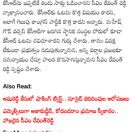
కేసీఆర్‌ను ఇప్పటికే రెండు సార్లు ఓడించానని సీఎం రేవంత్ రెడ్డి
వ్యాఖ్యానించారు. కేసీఆర్‌కు ఓటమి కొత్త విషయం కాదని,
అలాగే గెలుపు కాంగ్రెస్ పార్టీకి కొత్త కాదని అన్నారు. మహేష్
గౌడ్ వర్సెస్ కేసీఆర్‌గా జరిగిన స్థానిక సంస్థల పోరులో కూడా
కేసీఆర్ ఓటమి చవిచూశారని గుర్తు చేశారు. తాము వివక్ష
లేకుండా ప్రభుత్వం నడుపుతున్నామని, అన్ని వర్గాల ప్రజలకూ
సమన్యాయం చేస్తూ పాలన కొనసాగిస్తున్నామని సీఎం రేవంత్
రెడ్డి స్పష్టం చేశారు.
Also Read:
అషురెడ్డి కేసులో షాకింగ్ ట్విస్ట్.. సూసైడ్ బెదిరింపుల ఆరోపణలు
ఎమ్మెల్సీలుగా అజారుద్దీన్, కోదండరాం ప్రమాణ స్వీకారం..
హాజరైన సీఎం రేవంత్‌రెడ్డి