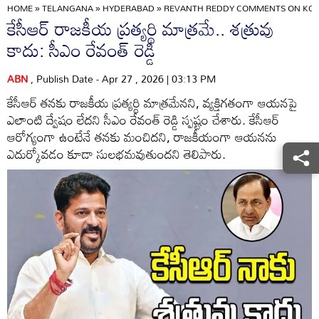
HOME
»
TELANGANA
»
HYDERABAD
»
REVANTH REDDY COMMENTS ON KCR
కేసీఆర్ రాజకీయ ప్రత్యర్థి మాత్రమే.. శత్రువు
కాదు: సీఎం రేవంత్ రెడ్డి
ABN
, Publish Date - Apr 27 , 2026 | 03:13 PM
కేసీఆర్ తనకు రాజకీయ ప్రత్యర్థి మాత్రమేనని, వ్యక్తిగతంగా ఆయనపై
ఎలాంటి ద్వేషం లేదని సీఎం రేవంత్ రెడ్డి స్పష్టం చేశారు. కేసీఆర్
ఆరోగ్యంగా ఉంటేనే తనకు మంచిదని, రాజకీయంగా ఆయనను
ఎదుర్కోవడం కూడా సులభమవుతుందని తెలిపారు.