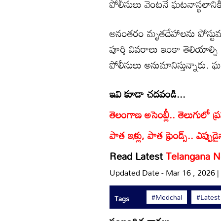
పోలీసులు వెంటనే ఘటనాస్థలానికి 
అనంతరం మృతదేహాలను పోస్టుమార
పూర్తి వివరాలు ఇంకా తెలియాల్
పోలీసులు అనుమానిస్తున్నారు. ఘట
ఇవి కూడా చదవండి...
తెలంగాణ అసెంబ్లీ.. తెలుగులో ప్
పాత ఇళ్లు, పాత ఫ్రెండ్స్.. ఎప్పుడై
Read Latest
Telangana 
Updated Date - Mar 16 , 2026 
#Medchal
#Lates
Tags