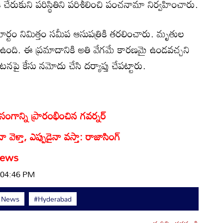
చేరుకుని పరిస్థితిని పరిశీలించి పంచనామా నిర్వహించారు.
్టం నిమిత్తం సమీప ఆసుపత్రికి తరలించారు. మృతుల
సి ఉంది. ఈ ప్రమాదానికి అతి వేగమే కారణమై ఉండవచ్చని
నపై కేసు నమోదు చేసి దర్యాప్తు చేపట్టారు.
రసంగాన్ని ప్రారంభించిన గవర్నర్
నా వెళ్తా, ఎప్పుడైనా వస్తా: రాజాసింగ్
News
| 04:46 PM
t News
#Hyderabad