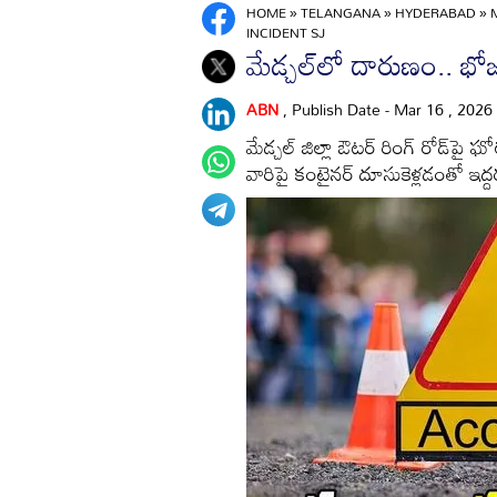
HOME
»
TELANGANA
»
HYDERABAD
»
INCIDENT SJ
మేడ్చల్‌లో దారుణం.. భోజన
ABN
, Publish Date - Mar 16 , 2026
మేడ్చల్ జిల్లా ఔటర్ రింగ్ రోడ్‌‌పై
వారిపై కంటైనర్ దూసుకెళ్లడంతో ఇద్దర