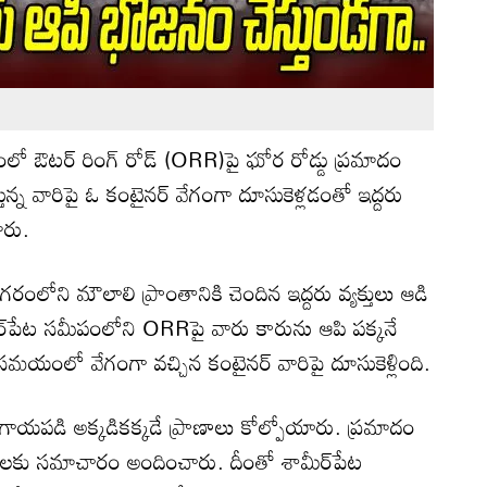
ంలో ఔటర్ రింగ్ రోడ్‌ (ORR)పై ఘోర రోడ్డు ప్రమాదం
తున్న వారిపై ఓ కంటైనర్ వేగంగా దూసుకెళ్లడంతో ఇద్దరు
ారు.
రంలోని మౌలాలి ప్రాంతానికి చెందిన ఇద్దరు వ్యక్తులు ఆడి
మీర్‌పేట సమీపంలోని ORRపై వారు కారును ఆపి పక్కనే
 సమయంలో వేగంగా వచ్చిన కంటైనర్ వారిపై దూసుకెళ్లింది.
గాయపడి అక్కడికక్కడే ప్రాణాలు కోల్పోయారు. ప్రమాదం
ీసులకు సమాచారం అందించారు. దీంతో శామీర్‌పేట