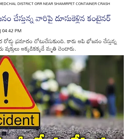
MEDCHAL DISTRICT ORR NEAR SHAMIRPET CONTAINER CRASH
ం చేస్తున్న వారిపై దూసుకెళ్లిన కంటైనర్‌
 | 04:42 PM
 ఘోర రోడ్డు ప్రమాదం చోటుచేసుకుంది. కారు ఆపి భోజనం చేస్తున్న
ు వ్యక్తులు అక్కడికక్కడే మృతి చెందారు.