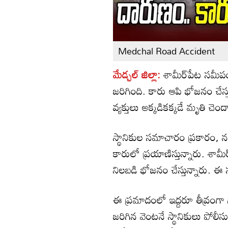
Medchal Road Accident
మేడ్చల్ జిల్లా:
శామీర్‌పేట సమీప
జరిగింది. కారు ఆపి భోజనం చేస్
వ్యక్తులు అక్కడికక్కడే మృతి చెంద
స్థానికుల సమాచారం ప్రకారం, నగ
కారులో ప్రయాణిస్తున్నారు. శా
నిలబడి భోజనం చేస్తున్నారు. ఈ
ఈ ప్రమాదంలో ఇద్దరూ తీవ్రంగా 
జరిగిన వెంటనే స్థానికులు పోల