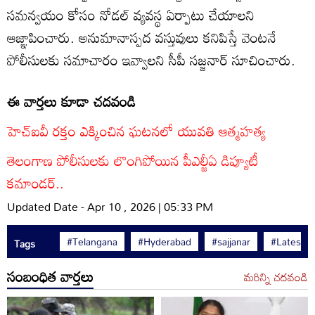
సమన్వయం కోసం నోడల్ వ్యవస్థ ఏర్పాటు చేయాలని
ఆజ్ఞాపించారు. అనుమానాస్పద వస్తువులు కనిపిస్తే వెంటనే
పోలీసులకు సమాచారం ఇవ్వాలని సీపీ సజ్జనార్ సూచించారు.
ఈ వార్తలు కూడా చదవండి
హెచ్ఐవీ రక్తం ఎక్కించిన ఘటనలో యువతి ఆత్మహత్య
తెలంగాణ పోలీసులకు లొంగిపోయిన పీఎల్జీఏ డిప్యూటీ
కమాండర్..
Updated Date - Apr 10 , 2026 | 05:33 PM
#Telangana
#Hyderabad
#sajjanar
#Latest 
Tags
సంబంధిత వార్తలు
మరిన్ని చదవండి