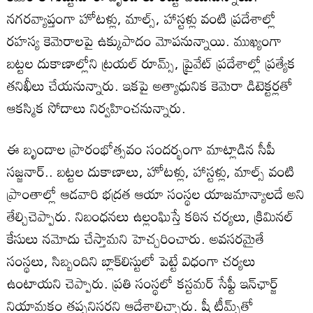
నగరవ్యాప్తంగా హోటళ్లు, మాల్స్, హాస్టళ్లు వంటి ప్రదేశాల్లో
రహస్య కెమెరాలపై ఉక్కుపాదం మోపనున్నాయి. ముఖ్యంగా
బట్టల దుకాణాల్లోని ట్రయల్ రూమ్స్, ప్రైవేట్ ప్రదేశాల్లో ప్రత్యేక
తనిఖీలు చేయనున్నారు. ఇకపై అత్యాధునిక కెమెరా డిటెక్టర్లతో
ఆకస్మిక సోదాలు నిర్వహించనున్నారు.
ఈ బృందాల ప్రారంభోత్సవం సందర్భంగా మాట్లాడిన సీపీ
సజ్జనార్.. బట్టల దుకాణాలు, హోటళ్లు, హాస్టళ్లు, మాల్స్ వంటి
ప్రాంతాల్లో ఆడవారి భద్రత ఆయా సంస్థల యాజమాన్యాలదే అని
తేల్చిచెప్పారు. నిబంధనలు ఉల్లంఘిస్తే కఠిన చర్యలు, క్రిమినల్
కేసులు నమోదు చేస్తామని హెచ్చరించారు. అవసరమైతే
సంస్థలు, సిబ్బందిని బ్లాక్‌లిస్టులో పెట్టే విధంగా చర్యలు
ఉంటాయని చెప్పారు. ప్రతి సంస్థలో కస్టమర్ సేఫ్టీ ఇన్‌ఛార్జ్
నియామకం తప్పనిసరని ఆదేశాలిచ్చారు. షీ టీమ్స్‌తో