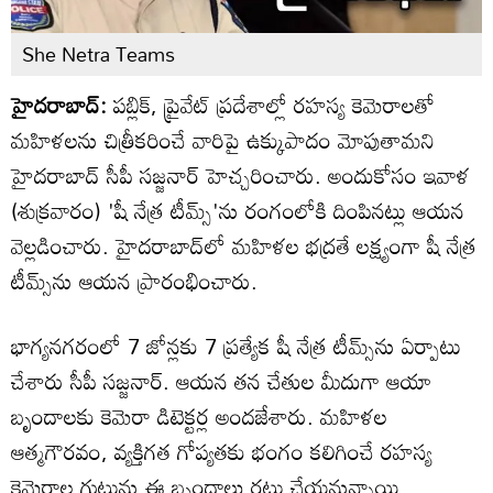
She Netra Teams
హైదరాబాద్‌:
పబ్లిక్, ప్రైవేట్ ప్రదేశాల్లో రహస్య కెమెరాలతో
మహిళలను చిత్రీకరించే వారిపై ఉక్కుపాదం మోపుతామని
హైదరాబాద్ సీపీ సజ్జనార్ హెచ్చరించారు. అందుకోసం ఇవాళ
(శుక్రవారం) 'షీ నేత్ర టీమ్స్‌'ను రంగంలోకి దింపినట్లు ఆయన
వెల్లడించారు. హైదరాబాద్‌లో మహిళల భద్రతే లక్ష్యంగా షీ నేత్ర
టీమ్స్‌ను ఆయన ప్రారంభించారు.
భాగ్యనగరంలో 7 జోన్లకు 7 ప్రత్యేక షీ నేత్ర టీమ్స్‌ను ఏర్పాటు
చేశారు సీపీ సజ్జనార్. ఆయన తన చేతుల మీదుగా ఆయా
బృందాలకు కెమెరా డిటెక్టర్ల అందజేశారు. మహిళల
ఆత్మగౌరవం, వ్యక్తిగత గోప్యతకు భంగం కలిగించే రహస్య
కెమెరాల గుట్టును ఈ బృందాలు రట్టు చేయనున్నాయి.