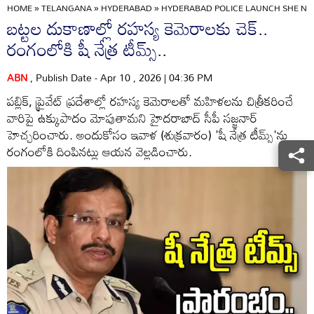
HOME
»
TELANGANA
»
HYDERABAD
»
HYDERABAD POLICE LAUNCH SHE NET
బట్టల దుకాణాల్లో రహస్య కెమెరాలకు చెక్..
రంగంలోకి షీ నేత్ర టీమ్స్‌..
ABN
, Publish Date - Apr 10 , 2026 | 04:36 PM
పబ్లిక్, ప్రైవేట్ ప్రదేశాల్లో రహస్య కెమెరాలతో మహిళలను చిత్రీకరించే
వారిపై ఉక్కుపాదం మోపుతామని హైదరాబాద్ సీపీ సజ్జనార్
హెచ్చరించారు. అందుకోసం ఇవాళ (శుక్రవారం) 'షీ నేత్ర టీమ్స్‌'ను
రంగంలోకి దింపినట్లు ఆయన వెల్లడించారు.