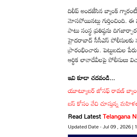
దిలీప్ అందజేసిన బ్యాంక్ గ్యార
మోసపోయినట్లు గుర్తించింది. ఈ 
పాటు సంస్థ ప్రతిష్ఠను దిగజార
హైదరాబాద్ సీసీఎస్ పోలీసులకు సం
ప్రారంభించారు. పెట్టుబడుల పేర
ఆర్థిక లావాదేవీలపై పోలీసులు వి
ఇవి కూడా చదవండి...
యూట్యూబర్ జోసఫ్ రావణ్ బ్యాంక్
బస్ కోసం వేచి చూస్తున్న మహిళలప
Read Latest
Telangana 
Updated Date - Jul 09 , 2026 |