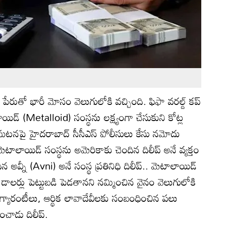
 పేరుతో భారీ మోసం వెలుగులోకి వచ్చింది. ఫిఫా వరల్డ్ కప్
ిడ్ (Metalloid) సంస్థను లక్ష్యంగా చేసుకుని కోట్ల
టనపై హైదరాబాద్ సీసీఎస్ పోలీసులు కేసు నమోదు
 మెటాలాయిడ్ సంస్థను అమెరికాకు చెందిన దిలీప్ అనే వ్యక్తం
అవ్నీ (Avni) అనే సంస్థ ప్రతినిధి దిలీప్.. మెటాలాయిడ్
ాలర్లు పెట్టుబడి పెడతానని నమ్మించిన వైనం వెలుగులోకి
 గ్యారంటీలు, ఆర్థిక లావాదేవీలకు సంబంధించిన పలు
చాడు దిలీప్.