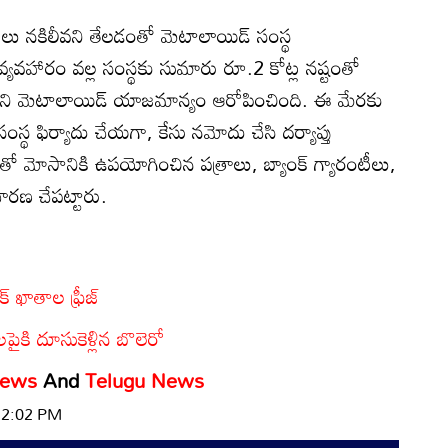
ంటీలు నకిలీవని తేలడంతో మెటాలాయిడ్ సంస్థ
వ్యవహారం వల్ల సంస్థకు సుమారు రూ.2 కోట్ల నష్టంతో
్చారని మెటాలాయిడ్ యాజమాన్యం ఆరోపించింది. ఈ మేరకు
స్థ ఫిర్యాదు చేయగా, కేసు నమోదు చేసి దర్యాప్తు
ుతో మోసానికి ఉపయోగించిన పత్రాలు, బ్యాంక్ గ్యారంటీలు,
చారణ చేపట్టారు.
 ఖాతాల ఫ్రీజ్
ైకి దూసుకెళ్లిన బొలెరో
News
And
Telugu News
 12:02 PM