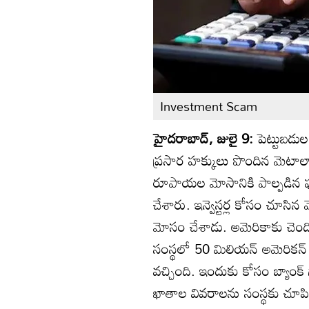
Investment Scam
హైదరాబాద్, జులై 9:
పెట్టుబడుల
ప్రసార హక్కులు పొందిన మెటాలాయ
రూపాయల మోసానికి పాల్పడిన ఘ
చేశారు. ఇన్వెస్టర్ల కోసం చూసిన
మోసం చేశాడు. అమెరికాకు చెందిన 
సంస్థలో 50 మిలియన్ అమెరికన్ డ
వచ్చింది. ఇందుకు కోసం బ్యాంక్
ఖాతాల వివరాలను సంస్థకు చూపిం