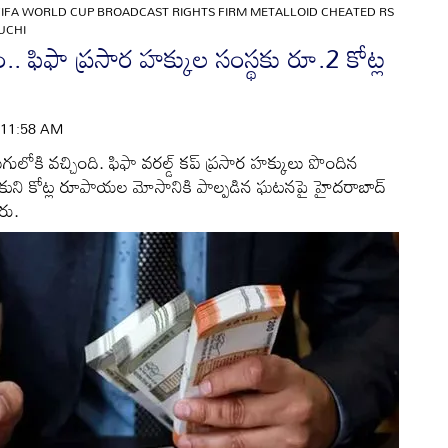
FIFA WORLD CUP BROADCAST RIGHTS FIRM METALLOID CHEATED RS
UCHI
.. ఫిఫా ప్రసార హక్కుల సంస్థకు రూ.2 కోట్ల
 | 11:58 AM
ులోకి వచ్చింది. ఫిఫా వరల్డ్ కప్ ప్రసార హక్కులు పొందిన
ేసుకుని కోట్ల రూపాయల మోసానికి పాల్పడిన ఘటనపై హైదరాబాద్
రు.