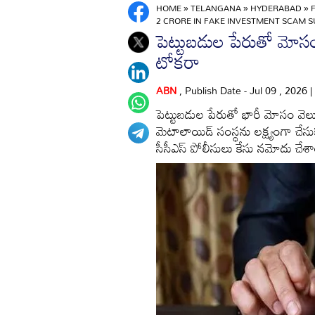
HOME
»
TELANGANA
»
HYDERABAD
»
2 CRORE IN FAKE INVESTMENT SCAM S
పెట్టుబడుల పేరుతో మోసం
టోకరా
ABN
, Publish Date - Jul 09 , 2026
పెట్టుబడుల పేరుతో భారీ మోసం వెలుగ
మెటాలాయిడ్ సంస్థను లక్ష్యంగా చ
సీసీఎస్ పోలీసులు కేసు నమోదు చేశా