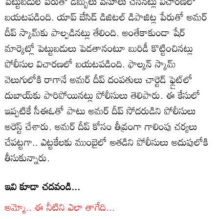
పెట్టుబడుల పేరుతో డబ్బులు వసూలు చేసినట్లు విచారణలో
బయటపడింది. యాప్ బేసిడ్ డిజిటల్ డిపాజిట్ల పేరుతో అమర్
దీప్‌ స్కామ్‌కు పాల్పడినట్లు తేలింది. అంతేకాకుండా షేర్
మార్కెట్లో పెట్టుబడులు పెడతానంటూ బురిడీ కొట్టించినట్లు
పోలీసుల విచారణలో బయటపడింది. ఫాల్కన్ స్కామ్
వెలుగులోకి రాగానే అమర్ దీప్ దంపతులు చార్టెడ్ ఫ్లైట్‌లో
దుబాయ్‌కు పారిపోయినట్లు పోలీసులు తెలిపారు. ఈ కేసులో
ఇప్పటికే సీఈఓతో పాటు అమర్ దీప్ సోదరుడిని పోలీసులు
అరెస్ట్ చేశారు. అమర్ దీప్‌ కోసం తీవ్రంగా గాలింపు చర్యలు
చేపట్టగా.. ఎట్టకేలకు ముంబైలో అతడిని పోలీసులు అదుపులోకి
తీసుకున్నారు.
ఇవి కూడా చదవండి...
అమ్మో.. ఈ నీటిని ఎలా తాగేది...