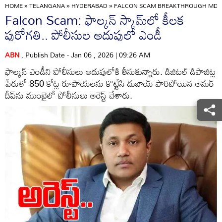
HOME
»
TELANGANA
»
HYDERABAD
»
FALCON SCAM BREAKTHROUGH MD AM
Falcon Scam: ఫాల్కన్ స్కామ్‌లో కీలక
పురోగతి.. పోలీసుల అదుపులో ఎండీ
ABN
, Publish Date - Jan 06 , 2026 | 09:26 AM
ఫాల్కన్ ఎండీని పోలీసులు అదుపులోకి తీసుకున్నారు. డిజిటల్ డిపాజిట్ల
పేరుతో 850 కోట్ల రూపాయలను కొట్టేసి దుబాయ్ పారిపోయిన అమర్
దీప్‌ను ముంబైలో పోలీసులు అరెస్ట్ చేశారు.