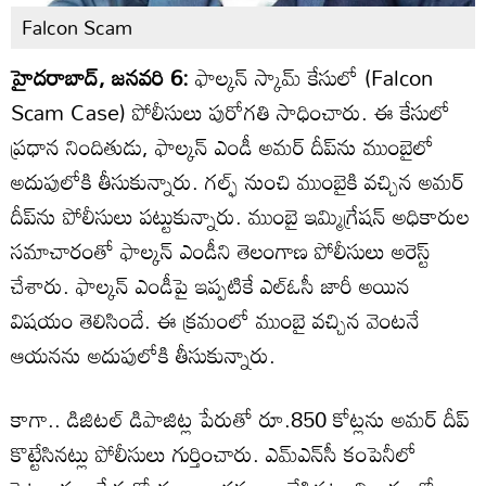
Falcon Scam
హైదరాబాద్, జనవరి 6:
ఫాల్కన్ స్కామ్ కేసులో (Falcon
Scam Case) పోలీసులు పురోగతి సాధించారు. ఈ కేసులో
ప్రధాన నిందితుడు, ఫాల్కన్ ఎండీ అమర్ దీప్‌ను ముంబైలో
అదుపులోకి తీసుకున్నారు. గల్ఫ్ నుంచి ముంబైకి వచ్చిన అమర్
దీప్‌ను పోలీసులు పట్టుకున్నారు. ముంబై ఇమ్మిగ్రేషన్ అధికారుల
సమాచారంతో ఫాల్కన్ ఎండీని తెలంగాణ పోలీసులు అరెస్ట్
చేశారు. ఫాల్కన్ ఎండీపై ఇప్పటికే ఎల్ఓసీ జారీ అయిన
విషయం తెలిసిందే. ఈ క్రమంలో ముంబై వచ్చిన వెంటనే
ఆయనను అదుపులోకి తీసుకున్నారు.
కాగా.. డిజిటల్ డిపాజిట్ల పేరుతో రూ.850 కోట్లను అమర్ దీప్
కొట్టేసినట్లు పోలీసులు గుర్తించారు. ఎమ్‌ఎన్‌సీ కంపెనీలో