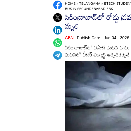
HOME
»
TELANGANA
»
BTECH STUDENT
BUS IN SECUNDERABAD ERK
సికింద్రాబాద్‌లో రోడ్డు ప్ర
మృతి
ABN
, Publish Date - Jun 04 , 2026
సికింద్రాబాద్‌లో విషాద ఘటన చోటు చ
ఘటనలో బీటెక్ విద్యార్థి అక్కడికక్కడే