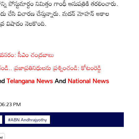
ి పోస్టుమార్టం నిమిత్తం గాంధీ ఆసుపత్రికి తరలించారు.
ు చేసి విచారణ చేస్తున్నారు. మదన్ మోహన్ అకాల
ర విషాదం నెలకొంది.
అవసరం: సీఎం చంద్రబాబు
. ప్రజాప్రతినిధులను ప్రశ్నించండి: కోటంరెడ్డి
nd
Telangana News
And
National News
 06:23 PM
#ABN Andhrajyothy