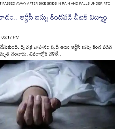
 PASSED AWAY AFTER BIKE SKIDS IN RAIN AND FALLS UNDER RTC
మాదం.. ఆర్టీసీ బస్సు కిందపడి బీటెక్ విద్యార్థి
 | 05:17 PM
ేసుకుంది. ద్విచక్ర వాహనం స్కిడ్ అయి ఆర్టీసీ బస్సు కింద పడిన
 మృతి చెందాడు. వివరాల్లోకి వెళితే..