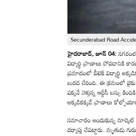
Secunderabad Road Accid
హైదరాబాద్, జూన్ 04:
నగరంలో క
విద్యార్థి ప్రాణాలు పోవడానికి క
ప్రమాదంలో బీటెక్ విద్యార్థి అక్క
బురద చేరింది. ఈ క్రమంలో బైక
పక్కనే వెళ్తున్న ఆర్టీసీ బస్సు 
అక్కడికక్కడే ప్రాణాలు కోల్పోయా
సమాచారం అందుకున్న మార్కెట్ స
దర్యాప్తు చేపట్టారు. మృతుడు గ