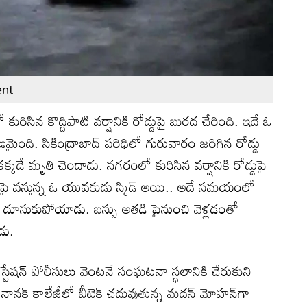
ent
ురిసిన కొద్దిపాటి వర్షానికి రోడ్డుపై బురద చేరింది. ఇదే ఓ
ారణమైంది. సికింద్రాబాద్ పరిధిలో గురువారం జరిగిన రోడ్డు
డికక్కడే మృతి చెందాడు. నగరంలో కురిసిన వర్షానికి రోడ్డుపై
ుపై వస్తున్న ఓ యువకుడు స్కిడ్ అయి.. అదే సమయంలో
కిందికి దూసుకుపోయాడు. బస్సు అతడి పైనుంచి వెళ్లడంతో
డు.
్టేషన్ పోలీసులు వెంటనే సంఘటనా స్థలానికి చేరుకుని
ురునానక్ కాలేజీలో బీటెక్ చదువుతున్న మదన్ మోహన్‌గా