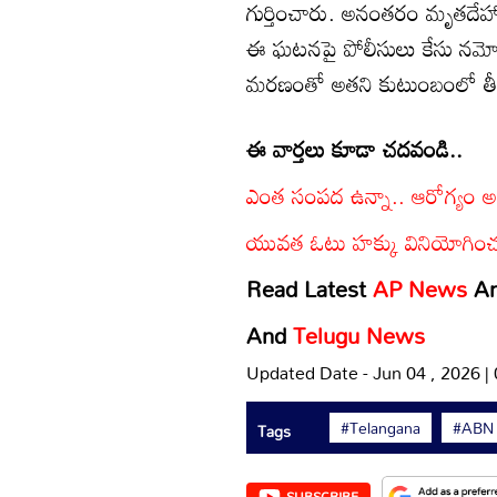
గుర్తించారు. అనంతరం మృతదేహాన్న
ఈ ఘటనపై పోలీసులు కేసు నమోద
మరణంతో అతని కుటుంబంలో తీవ్
ఈ వార్తలు కూడా చదవండి..
ఎంత సంపద ఉన్నా.. ఆరోగ్యం 
యువత ఓటు హక్కు వినియోగించండి.
Read Latest
AP News
A
And
Telugu News
Updated Date - Jun 04 , 2026 |
#Telangana
#ABN
Tags
SUBSCRIBE