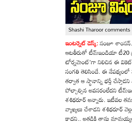
Shashi Tharoor comments
ఇంటర్నెట్ డెస్క్:
సంజూ శాంసన్..
ఆటతీరుతో టీమ్ఇండియా టీ20 ప్ర
టోర్నమెంట్‌'గా నిలిచిన ఈ వికెట్ క
సంగతి తెలిసిందే. ఈ నేపథ్యంలో ప
తర్వాత ఆ స్థానాన్ని భర్తీ చేస్తా
పోల్చాల్సిన అవసరంలేదని టీమ్ఇం
శశిథరూర్ అన్నారు. ఇటీవల త
వ్యాఖ్యలు చేశాడని శశిథరూర్ 
కాదని.. అతడికి తాను మామయ్యలా