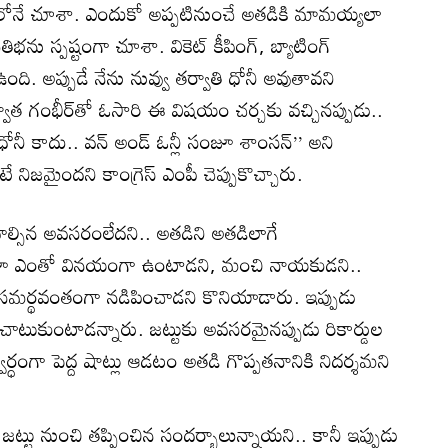
ోనే చూశా. ఎందుకో అప్పటినుంచే అతడికి మామయ్యలా
తిభను స్పష్టంగా చూశా. వికెట్ కీపింగ్, బ్యాటింగ్
ది. అప్పుడే నేను నువ్వు తర్వాతి ధోనీ అవుతావని
్వాత గంభీర్‌తో ఓసారి ఈ విషయం చర్చకు వచ్చినప్పుడు..
ోనీ కాదు.. వన్ అండ్ ఓన్లీ సంజూ శాంసన్’’ అని
ే నిజమైందని కాంగ్రెస్ ఎంపీ చెప్పుకొచ్చారు.
ాల్సిన అవసరంలేదని.. అతడిని అతడిలాగే
ంజూ ఎంతో వినయంగా ఉంటాడని, మంచి నాయకుడని..
ను సమర్థవంతంగా నడిపించాడని కొనియాడారు. ఇప్పుడు
 చాటుకుంటాడన్నారు. జట్టుకు అవసరమైనప్పుడు రికార్డుల
ర్ధంగా పెద్ద షాట్లు ఆడటం అతడి గొప్పతనానికి నిదర్శమని
్టు నుంచి తప్పించిన సందర్భాలున్నాయని.. కానీ ఇప్పుడు