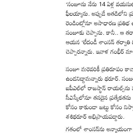
‘సంజూను నేను 14 ఏళ్ల వయసుల
ఫీలయ్యాను. అప్పుడే అతడిలోని ప్ర
రెండింట్లోనూ అసాధారణ ప్రతిభ ఉం
సంజూకు చెప్పాను. కానీ.. ఆ తర
ఆయన ‘లేదండీ శాంసన్‌ తర్వాతి ధ
చెప్పారన్నారు. ఇవాళ గంభీర్‌ మాట
సంజూ మరెవరికీ ప్రతిరూపం కావ
ఉండనిద్దామన్నారు థరూర్. స
ఐపీఎల్‌లో రాజస్థాన్ రాయల్స్‌
సీఎస్కేలోనూ తనదైన ప్రత్యేకతను
కోసం కాకుండా జట్టు కోసం నిస్వా
శశిథరూర్ అభిప్రాయపడ్డారు.
గతంలో శాంసన్‌ను అన్యాయంగా జట