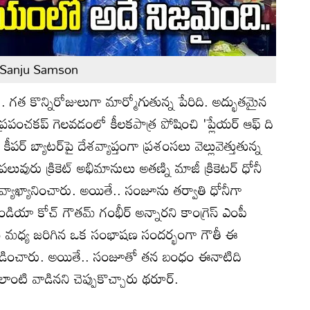
 Sanju Samson
 గత కొన్నిరోజులుగా మార్మోగుతున్న పేరిది. అద్భుతమైన
పంచకప్ గెలవడంలో కీలకపాత్ర పోషించి 'ప్లేయర్ ఆఫ్ ది
ీపర్ బ్యాటర్‌‌పై దేశవ్యాప్తంగా ప్రశంసలు వెల్లువెత్తుతున్న
లువురు క్రికెట్ అభిమానులు అతణ్ని మాజీ క్రికెటర్ ధోనీ
డని వ్యాఖ్యానించారు. అయితే.. సంజూను తర్వాతి ధోనీగా
డియా కోచ్ గౌతమ్ గంభీర్ అన్నారని కాంగ్రెస్ ఎంపీ
మ మధ్య జరిగిన ఒక సంభాషణ సందర్భంగా గౌతీ ఈ
వెల్లడించారు. అయితే.. సంజూతో తన బంధం ఈనాటిది
ంటి వాడినని చెప్పుకొచ్చారు థరూర్.