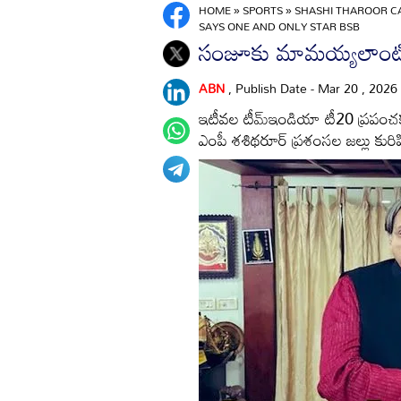
HOME
»
SPORTS
»
SHASHI THAROOR C
SAYS ONE AND ONLY STAR BSB
సంజూకు మామయ్యలాంటి 
ABN
, Publish Date - Mar 20 , 2026
ఇటీవల టీమ్ఇండియా టీ20 ప్రపంచకప్
ఎంపీ శశిథరూర్ ప్రశంసల జల్లు కురి