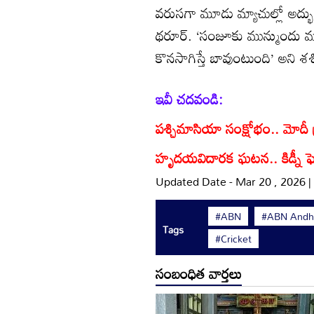
వరుసగా మూడు మ్యాచుల్లో అద్భు
థరూర్. ‘సంజూకు మున్ముందు మరిన్
కొనసాగిస్తే బావుంటుంది’ అని శశ
ఇవీ చదవండి:
పశ్చిమాసియా సంక్షోభం.. మోదీ ప
హృదయవిదారక ఘటన.. కిడ్నీ ఫెయి
Updated Date - Mar 20 , 2026 
#ABN
#ABN Andhr
Tags
#Cricket
సంబంధిత వార్తలు