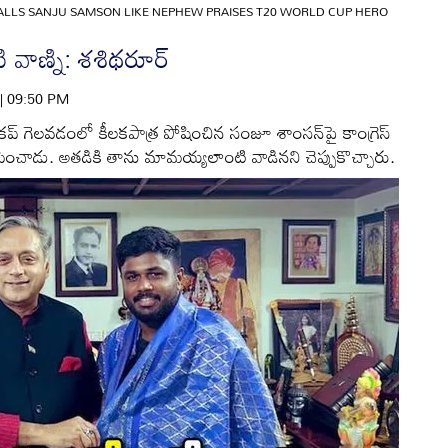
ALLS SANJU SAMSON LIKE NEPHEW PRAISES T20 WORLD CUP HERO
వాణ్ని: శశిథరూర్
 | 09:50 PM
‌ గెలవడంలో కీలకపాత్ర పోషించిన సంజూ శాంసన్‌పై కాంగ్రెస్
పించాడు. అతడికి తాను మామయ్యలాంటి వాడినని చెప్పుకొచ్చారు.