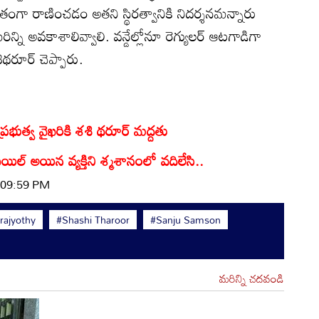
తంగా రాణించడం అతని స్థిరత్వానికి నిదర్శనమన్నారు
ని అవకాశాలివ్వాలి. వన్డేల్లోనూ రెగ్యులర్‌ ఆటగాడిగా
ిథరూర్ చెప్పారు.
్రభుత్వ వైఖరికి శశి థరూర్ మద్దతు
ల్ అయిన వ్యక్తిని శ్మశానంలో వదిలేసి..
| 09:59 PM
ajyothy
#Shashi Tharoor
#Sanju Samson
మరిన్ని చదవండి