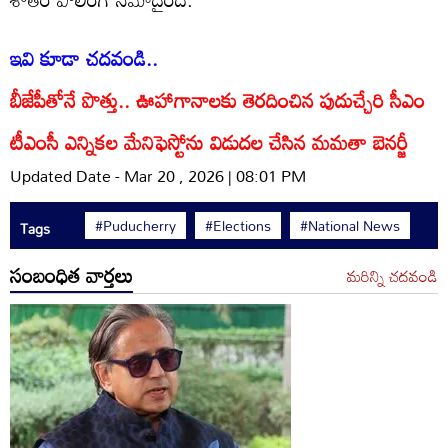
ఇవి కూడా చదవండి..
బీజేపీతోనే పొత్తు.. ఊహాగానాలకు తెరదించిన పుదుచ్చేరి సీఎం
టీఎంసీ ఎన్నికల మేనిఫెస్టోను విడుదల చేసిన మమతా బెనర్జీ
Updated Date - Mar 20 , 2026 | 08:01 PM
#Puducherry
#Elections
#National News
Tags
సంబంధిత వార్తలు
మరిన్ని చదవండి