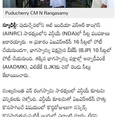
Puducherry CM N Rangasamy
న్యూఢిల్లీ:
పుదుచ్చేరిలోని ఆల్ ఇండియా ఎన్‌ఆర్ కాంగ్రెస్
(AINRC) సారథ్యంలోని ఎన్డీయే (NDA)లో సీట్ల పంపకాలు
ఖరారయ్యారు. ఆ ప్రకారం ఏఐఎన్ఆర్‌సీ 16 సీట్లలో పోటీ
చేయనుండగా, భాగస్వామ్య పక్షమైన బీజేపీ (BJP) 10 సీట్లలో
పోటీ చేయనుంది. తక్కిన భాగస్వామ్య పక్షాల్లో అన్నాడీఎంకే
(AIADMK), ఎల్‌జేకే (LJK)కు చెరో రెండు సీట్లు
కేటాయించారు.
ముఖ్యమంత్రి ఎన్ రంగస్వామి సారథ్యంలో ఎన్డీయే కూటమి
ఎన్నికలకు వెళ్తోంది. ఎన్డీయే కూటమితో ఏఐఎన్ఆర్‌సీ పొత్తు
కొనసాగించే విషయంలో కొద్దిరోజులుగా సస్పెన్స్
కొనసాగుతున్నప్పటికీ ఇందులో ఎలాంటి మార్పు లేదని,