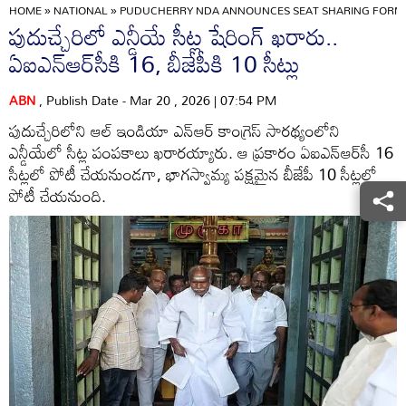
HOME
»
NATIONAL
»
PUDUCHERRY NDA ANNOUNCES SEAT SHARING FORM
పుదుచ్చేరిలో ఎన్డీయే సీట్ల షేరింగ్ ఖరారు..
ఏఐఎన్‌ఆర్‌సీకి 16, బీజేపీకి 10 సీట్లు
ABN
, Publish Date - Mar 20 , 2026 | 07:54 PM
పుదుచ్చేరిలోని ఆల్ ఇండియా ఎన్‌ఆర్ కాంగ్రెస్ సారథ్యంలోని
ఎన్డీయేలో సీట్ల పంపకాలు ఖరారయ్యారు. ఆ ప్రకారం ఏఐఎన్ఆర్‌సీ 16
సీట్లలో పోటీ చేయనుండగా, భాగస్వామ్య పక్షమైన బీజేపీ 10 సీట్లలో
పోటీ చేయనుంది.