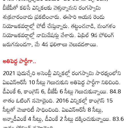
బీజేపీతో కలిసే ఎన్నికలకు వెళ్తున్నామని రంగస్వామి
శుక్రవారంనాడు ప్రకటించారు. ఈసారి ఆయన రెండు
నియోజకవర్గాల్లో పోటీ చేస్తున్నారు. తట్టంచవాడి, మంగళం
నియోజకవర్గాల్లో నామినేషన్లు వేశారు. ఏప్రిల్ 9న పోలింగ్
జరుగనుండగా, మే 4న ఫలితాలు వెలువడతాయి.
అతిపెద్ద పార్టీగా..
2021 పుదుచ్చేరి అసెంబ్లీ ఎన్నికల్లో రంగస్వామి సారథ్యంలోని
ఏఐఎన్ఆర్‌సీ 10 సీట్లు గెలుచుకుని అతిపెద్ద పార్టీగా నిలిచింది.
డీఎంకే 6, కాంగ్రెస్ 6, బీజేపీ 6 సీట్లు గెలుచుకున్నాయి. 84.8
శాతం ఓటింగ్ నమోదైంది. 2016 ఎన్నికల్లో కాంగ్రెస్ 15
సీట్లతో మెజారిటీ సాధించింది. ఏఐఎన్ఆర్‌సీ 8 సీట్లు,
అన్నాడీఎంకే 4 సీట్లు, డీఎంకే 2 సీట్లు దక్కించుకున్నాయి. 83.6
శాతం పోలింగ్ నమోదైంది.