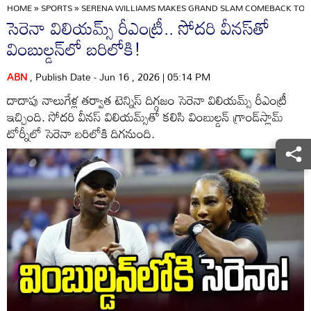
HOME
»
SPORTS
»
SERENA WILLIAMS MAKES GRAND SLAM COMEBACK TO P
సెరెనా విలియమ్స్ రీఎంట్రీ.. సోదరి వీనస్‌తో
వింబుల్డన్‌లో బరిలోకి!
ABN
, Publish Date - Jun 16 , 2026 | 05:14 PM
దాదాపు నాలుగేళ్ల తర్వాత టెన్నిస్ దిగ్గజం సెరెనా విలియమ్స్ రీఎంట్రీ
ఇచ్చింది. సోదరి వీనస్ విలియమ్స్‌తో కలిసి వింబుల్డన్ గ్రాండ్‌స్లామ్
టోర్నీలో సెరెనా బరిలోకి దిగనుంది.