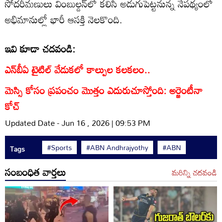
సోదరీమణులు వింబుల్డన్‌లో కలిసి అడుగుపెట్టనున్న నేపథ్యంలో
అభిమానుల్లో భారీ ఆసక్తి నెలకొంది.
ఇవి కూడా చదవండి:
ఎన్‌బీఏ టైటిల్ వేడుకలో కాల్పుల కలకలం..
మెస్సి కోసం ప్రపంచం మొత్తం ఎదురుచూస్తోంది: అర్జెంటీనా
కోచ్
Updated Date - Jun 16 , 2026 | 09:53 PM
#Sports
#ABN Andhrajyothy
#ABN
Tags
సంబంధిత వార్తలు
మరిన్ని చదవండి