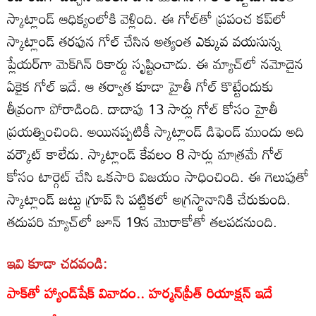
స్కాట్లాండ్ ఆధిక్యంలోకి వెళ్లింది. ఈ గోల్‌తో ప్రపంచ కప్‌లో
స్కాట్లాండ్ తరఫున గోల్ చేసిన అత్యంత ఎక్కువ వయసున్న
ప్లేయర్‌గా మెక్‌గిన్ రికార్డు సృష్టించాడు. ఈ మ్యాచ్‌లో నమోదైన
ఏకైక గోల్ ఇదే. ఆ తర్వాత కూడా హైతీ గోల్ కొట్టేందుకు
తీవ్రంగా పోరాడింది. దాదాపు 13 సార్లు గోల్ కోసం హైతీ
ప్రయత్నించింది. అయినప్పటికీ స్కాట్లాండ్ డిఫెండ్ ముందు అది
వర్కౌట్ కాలేదు. స్కాట్లాండ్ కేవలం 8 సార్లు మాత్రమే గోల్
కోసం టార్గెట్ చేసి ఒకసారి విజయం సాధించింది. ఈ గెలుపుతో
స్కాట్లాండ్ జట్టు గ్రూప్ సి పట్టికలో అగ్రస్థానానికి చేరుకుంది.
తదుపరి మ్యాచ్‌లో జూన్ 19న మొరాకోతో తలపడనుంది.
ఇవి కూడా చదవండి:
పాక్‌తో హ్యాండ్‌షేక్ వివాదం.. హర్మన్‌ప్రీత్ రియాక్షన్ ఇదే