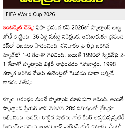
FIFA World Cup 2026
ఇంటర్నెట్ డెస్క్:
ఫిఫా ప్రపంచ కప్ 2026లో స్కాట్లాండ్ జట్టు
బోణీ కొట్టింది. 36 ఏళ్ల సుదీర్ఘ నిరీక్షణకు తెరదించుతూ ప్రపంచ
కప్‌లో విజయం సాధించింది. శనివారం హైతీపై జరిగిన
మ్యాచ్‌లో 1-0 తేడాతో గెలిచింది. అయితే 1990లో స్వీడన్‌పై 2-
1 తేడాతో స్కాట్లాండ్ విక్టరీ సాధించడం గమనార్హం. 1998
తర్వాత జరిగిన మేజర్ ఈవెంట్లలో గెలవడం కూడా ఇప్పుడే
కావడం విశేషం.
మ్యాచ్ ఆరంభం నుంచే స్కాట్లాండ్ దూకుడుగా ఆడింది. అయితే
స్కాట్లాండ్ ప్లేయర్ జాన్ మెక్‌గిన్ 28వ నిమిషంలో బ్రేక్‌థ్రూ
లభించింది. అడమ్స్ కొట్టిన షాట్‌ను గోల్ కీపర్ అడ్డుకున్నప్పటికీ
రీబౌండ్‌గా వచ్చిన బంతిని జాన్ మెక్‌గిన్ గోల్ కొట్టాడు. దీంతో