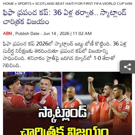
HOME
»
SPORTS
»
SCOTLAND BEAT HAITI FOR FIRST FIFA WORLD CUP WIN I
ఫిఫా ప్రపంచ కప్: 36 ఏళ్ల తర్వాత.. స్కాట్లాండ్
చారిత్రక విజయం
ABN
, Publish Date - Jun 14 , 2026 | 11:02 AM
ఫిఫా ప్రపంచ కప్ 2026లో స్కాట్లాండ్ జట్టు బోణీ కొట్టింది. 36 ఏళ్ల
సుదీర్ఘ నిరీక్షణకు తెరదించుతూ ప్రపంచ కప్‌లో విజయాన్ని
సాధించింది. శనివారం హైతీపై జరిగిన మ్యాచ్‌లో 1-0 తేడాతో
గెలిచింది.