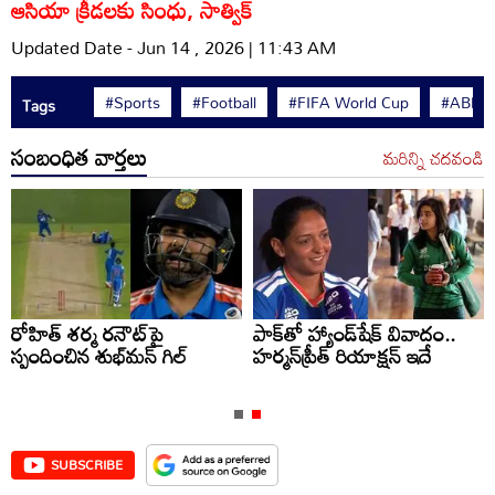
ఆసియా క్రీడలకు సింధు, సాత్విక్‌
Updated Date - Jun 14 , 2026 | 11:43 AM
#Sports
#Football
#FIFA World Cup
#ABN A
Tags
సంబంధిత వార్తలు
మరిన్ని చదవండి
రోహిత్ శర్మ రనౌట్‌పై
పాక్‌తో హ్యాండ్‌షేక్ వివాదం..
స్పందించిన శుభ్‌మన్ గిల్
హర్మన్‌ప్రీత్ రియాక్షన్ ఇదే
SUBSCRIBE