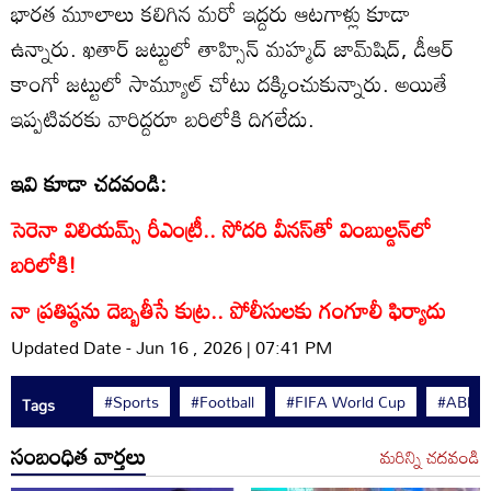
భారత మూలాలు కలిగిన మరో ఇద్దరు ఆటగాళ్లు కూడా
ఉన్నారు. ఖతార్ జట్టులో తాహ్సిన్ మహ్మద్ జామ్‌షిద్, డీఆర్
కాంగో జట్టులో సామ్యూల్ చోటు దక్కించుకున్నారు. అయితే
ఇప్పటివరకు వారిద్దరూ బరిలోకి దిగలేదు.
ఇవి కూడా చదవండి:
సెరెనా విలియమ్స్ రీఎంట్రీ.. సోదరి వీనస్‌తో వింబుల్డన్‌లో
బరిలోకి!
నా ప్రతిష్ఠను దెబ్బతీసే కుట్ర.. పోలీసులకు గంగూలీ ఫిర్యాదు
Updated Date - Jun 16 , 2026 | 07:41 PM
#Sports
#Football
#FIFA World Cup
#ABN A
Tags
సంబంధిత వార్తలు
మరిన్ని చదవండి