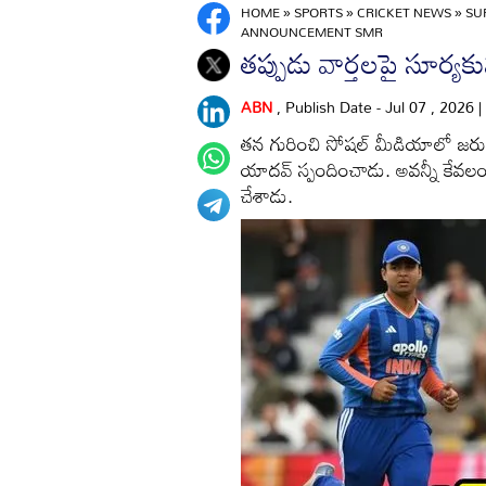
HOME
»
SPORTS
»
CRICKET NEWS
»
SU
ANNOUNCEMENT SMR
తప్పుడు వార్తలపై సూర్య
ABN
, Publish Date - Jul 07 , 2026 
తన గురించి సోషల్ మీడియాలో జరుగు
యాదవ్ స్పందించాడు. అవన్నీ కేవలం కల
చేశాడు.