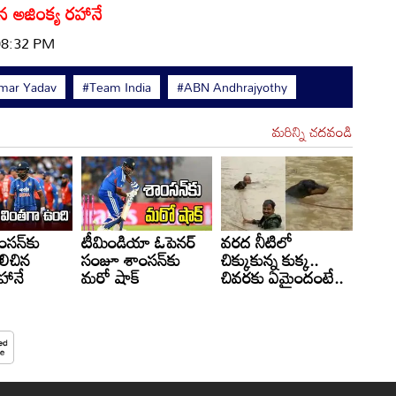
న అజింక్య రహానే
 08:32 PM
mar Yadav
#Team India
#ABN Andhrajyothy
మరిన్ని చదవండి
సన్‌కు
టీమిండియా ఓపెనర్
వరద నీటిలో
లిచిన
సంజూ శాంసన్‌కు
చిక్కుకున్న కుక్క..
హానే
మరో షాక్
చివరకు ఏమైందంటే..