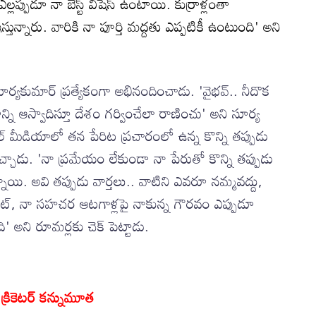
లప్పుడూ నా బెస్ట్ విషెస్ ఉంటాయి. కుర్రాళ్లంతా
తున్నారు. వారికి నా పూర్తి మద్దతు ఎప్పటికీ ఉంటుంది' అని
ూర్యకుమార్ ప్రత్యేకంగా అభినందించాడు. 'వైభవ్.. నీదొక
న్ని ఆస్వాదిస్తూ దేశం గర్వించేలా రాణించు' అని సూర్య
మీడియాలో తన పేరిట ప్రచారంలో ఉన్న కొన్ని తప్పుడు
నిచ్చాడు. 'నా ప్రమేయం లేకుండా నా పేరుతో కొన్ని తప్పుడు
్నాయి. అవి తప్పుడు వార్తలు.. వాటిని ఎవరూ నమ్మవద్దు,
రికెట్, నా సహచర ఆటగాళ్లపై నాకున్న గౌరవం ఎప్పుడూ
ి' అని రూమర్లకు చెక్ పెట్టాడు.
ీ క్రికెటర్ కన్నుమూత