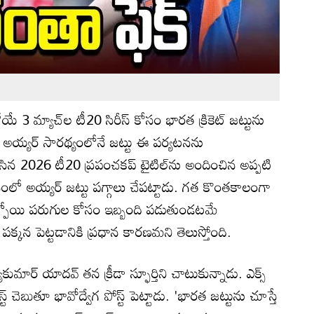
ే 3 మ్యాచ్‌ల టీ20 సిరీస్ కోసం భారత క్రికెట్ జట్టును
యస్ అయ్యర్ సారథ్యంలోనే జట్టు ఈ పర్యటనను
ిన 2026 టీ20 ప్రపంచకప్ టైటిల్‌ను అందించిన అప్పటి
థానంలో అయ్యర్ జట్టు పగ్గాలు చేపట్టాడు. గత కొంతకాలంగా
కోల్పోయి పరుగుల కోసం ఇబ్బంది పడుతుండటమే
ు పక్కన పెట్టడానికి ప్రధాన కారణమని తెలుస్తోంది.
కుమార్ యాదవ్ తన క్రీడా స్ఫూర్తిని చాటుకున్నాడు. ఎక్స్
ట్ చెబుతూ భావోద్వేగ పోస్ట్ పెట్టాడు. 'భారత జట్టును చూస్తే