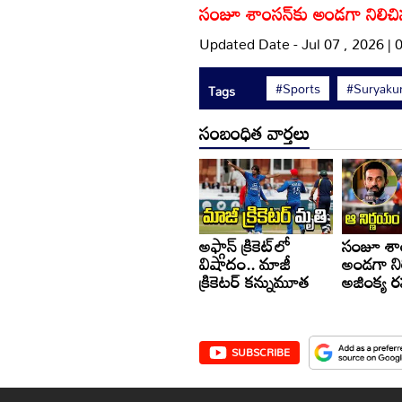
సంజూ శాంసన్‌కు అండగా నిలిచి
Updated Date - Jul 07 , 2026 |
#Sports
#Suryaku
Tags
సంబంధిత వార్తలు
అఫ్గాన్ క్రికెట్‌లో
సంజూ శాం
విషాదం.. మాజీ
అండగా ని
క్రికెటర్ కన్నుమూత
అజింక్య ర
SUBSCRIBE