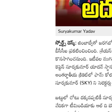
Suryakumar Yadav
స్పోర్ట్స్ డెస్క్:
జింబాబ్వేతో జరగబోయ
బీసీసీఐ ప్రకటించించింది. శ్రే
కొనసాగించనుంది. ఇటీవల ముగిస
కెప్టెన్ సూర్యకుమార్ యాదవ్ స్
అంతర్జాతీయ క్రికెట్‌లో ఫామ్ 
సూర్యకుమార్ (SKY) ని సెలెక్టర్ల
జట్టులో చోటు దక్కనప్పటికీ సూర్య
వేదికగా టీమిండియాకు ఆల్‌ ది బెస్