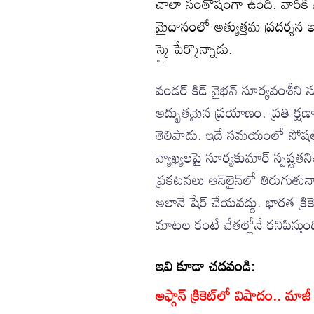
చాలా సంతోషంగా ఉంది. వారికి ఎల్
మైదానంలో అత్యుత్తమ ప్రదర్శన ఇస్
స్కై పేర్కొన్నాడు.
వండర్ కిడ్ వైభవ్ సూర్యవంశీని స
అద్భుతమైన ప్రయాణం. ప్రతి క్షణా
తెలిపాడు. ఇదే సమయంలో సోషల్ 
వ్యాఖ్యలపై సూర్యకుమార్ స్పష్టత
ప్రకటనలు ఆన్‌లైన్‌లో తిరుగుతున
అలానే షేర్ చేయవద్దు. భారత క్
మాటల కంటే చేతల్లోనే కనిపిస్తుంద
ఇవి కూడా చదవండి:
అఫ్గాన్ క్రికెట్‌లో విషాదం.. మాజ