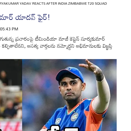
RYAKUMAR YADAV REACTS AFTER INDIA ZIMBABWE T20 SQUAD
కుమార్ యాదవ్ ఫైర్!
| 05:43 PM
తున్న ప్రచారంపై టీమిండియా మాజీ కెప్టెన్ సూర్యకుమార్
్పితాలేనని, అసత్య వార్తలను నమ్మోద్దని అభిమానులకు విజ్ఞప్తి