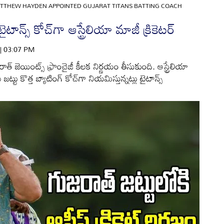
TTHEW HAYDEN APPOINTED GUJARAT TITANS BATTING COACH
న్స్ కోచ్‌గా ఆస్ట్రేలియా మాజీ క్రికెటర్
 | 03:07 PM
్ జెయింట్స్ ఫ్రాంచైజీ కీలక నిర్ణయం తీసుకుంది. ఆస్ట్రేలియా
జట్టు కొత్త బ్యాటింగ్ కోచ్‌గా నియమిస్తున్నట్లు టైటాన్స్