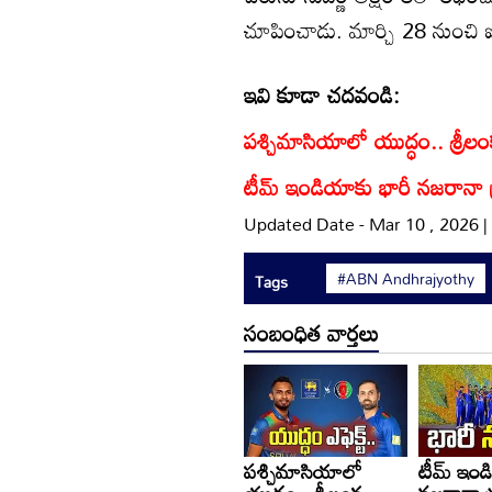
చూపించాడు. మార్చి 28 నుంచి ఐ
ఇవి కూడా చదవండి:
పశ్చిమాసియాలో యుద్ధం.. శ్రీలంక-అ
టీమ్ ఇండియాకు భారీ నజరానా ప్
Updated Date - Mar 10 , 2026 
#ABN Andhrajyothy
Tags
సంబంధిత వార్తలు
పశ్చిమాసియాలో
టీమ్ ఇండ