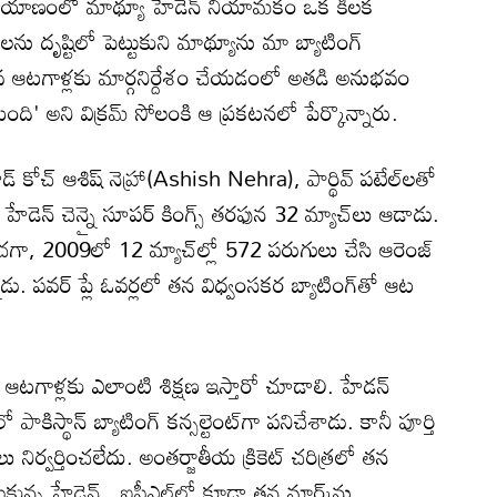
ప్రయాణంలో మాథ్యూ హేడెన్ నియామకం ఒక కీలక
ను దృష్టిలో పెట్టుకుని మాథ్యూను మా బ్యాటింగ్
వ ఆటగాళ్లకు మార్గనిర్దేశం చేయడంలో అతడి అనుభవం
 అని విక్రమ్ సోలంకి ఆ ప్రకటనలో పేర్కొన్నారు.
 కోచ్‌ ఆశిష్ నెహ్రా(Ashish Nehra), పార్థివ్ పటేల్‌లతో
ేడెన్ చెన్నై సూపర్ కింగ్స్ తరఫున 32 మ్యాచ్‌లు ఆడాడు.
ంచగా, 2009లో 12 మ్యాచ్‌ల్లో 572 పరుగులు చేసి ఆరెంజ్
డు. పవర్ ప్లే ఓవర్లలో తన విధ్వంసకర బ్యాటింగ్‌తో ఆట
స్ ఆటగాళ్లకు ఎలాంటి శిక్షణ ఇస్తారో చూడాలి. హేడన్
ిస్థాన్ బ్యాటింగ్ కన్సల్టెంట్‌గా పనిచేశాడు. కానీ పూర్తి
ు నిర్వర్తించలేదు. అంతర్జాతీయ క్రికెట్ చరిత్రలో తన
ుకున్న హేడెన్‌.. ఐపీఎల్‌లో కూడా తన మార్క్‌ను