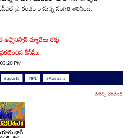
పీఎల్ ప్రారంభం కానున్న సంగతి తెలిసిందే.
ఫ్గానిస్తాన్ మ్యాచ్‌లు రద్దు
రకటించిన బీసీసీఐ
| 03:20 PM
#Sports
#IPL
#Australia
మరిన్ని చదవండి
ియాకు భారీ