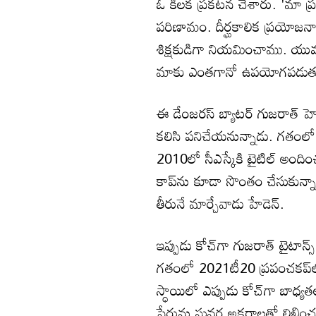
ఓ కీలక ప్రకటన చేశారు. 'మా 
పరిణామం. దీర్ఘకాలిక ప్రయోజనాల
శిక్షకుడిగా నియమించాము. యు
మాకు ఎంతగానో ఉపయోగపడుతుంది'
ఈ డేంజరస్ బ్యాటర్ గుజరాత్ హెడ్
కలిసి పనిచేయనున్నాడు. గతంలో హ
2010లో సీఎస్కేకి టైటిల్ అంది
కాప్‌ను కూడా సొంతం చేసుకున్నా
తీరునే మార్చేవాడు హేడెన్.
ఇప్పుడు కోచ్‌గా గుజరాత్ టైటాన్
గతంలో 2021టీ20 ప్రపంచకప్‌లో పాక
స్ధాయిలో ఎప్పుడు కోచ్‌గా బాధ్యతల
పేరును సువర్ణ అక్షరాలతో లిఖించ