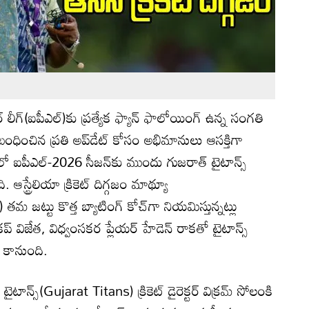
లీగ్(ఐపీఎల్)కు ప్రత్యేక ఫ్యాన్ ఫాలోయింగ్ ఉన్న సంగతి
బంధించిన ప్రతి అప్‌డేట్ కోసం అభిమానులు ఆసక్తిగా
ో ఐపీఎల్-2026 సీజన్‌కు ముందు గుజరాత్ టైటాన్స్
 ఆస్ట్రేలియా క్రికెట్ దిగ్గజం మాథ్యూ
జట్టు కొత్త బ్యాటింగ్ కోచ్‌గా నియమిస్తున్నట్లు
ప్ విజేత, విధ్వంసకర ప్లేయర్‌ హేడెన్ రాకతో టైటాన్స్
్ కానుంది.
ైటాన్స్(Gujarat Titans) క్రికెట్ డైరెక్టర్ విక్రమ్ సోలంకి