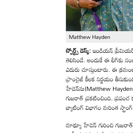
Matthew Hayden
స్పోర్ట్స్ డెస్క్:
ఇండియన్ ప్రీమియర్ 
తెలిసిందే. అందుకే ఈ లీగ్‍కు సం
ఎదురు చూస్తుంటారు. ఈ క్రమంల
ఫ్రాంచైజీ కీలక నిర్ణయం తీసుకుంది.
హేడెన్‌ను(Matthew Hayden) తమ 
గుజరాత్ ప్రకటించింది. ప్రపంచ క
బ్యాటింగ్ విభాగం మరింత స్ట్రాంగ
మాథ్యూ హేడెన్‌ గురించి గుజరాత్ ట