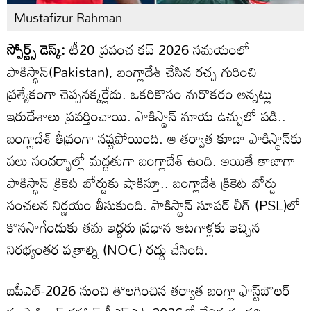
Mustafizur Rahman
స్పోర్ట్స్ డెస్క్:
టీ20 ప్రపంచ కప్ 2026 సమయంలో
పాకిస్థాన్(Pakistan), బంగ్లాదేశ్ చేసిన రచ్చ గురించి
ప్రత్యేకంగా చెప్పనక్కర్లేదు. ఒకరికొసం మరొకరం అన్నట్లు
ఇరుదేశాలు ప్రవర్తించాయి. పాకిస్థాన్ మాయ ఉచ్చులో పడి..
బంగ్లాదేశ్ తీవ్రంగా నష్టపోయింది. ఆ తర్వాత కూడా పాకిస్థాన్‌కు
పలు సందర్భాల్లో మద్దతుగా బంగ్లాదేశ్ ఉంది. అయితే తాజాగా
పాకిస్థాన్ క్రికెట్ బోర్డుకు షాకిస్తూ.. బంగ్లాదేశ్ క్రికెట్ బోర్డు
సంచలన నిర్ణయం తీసుకుంది. పాకిస్థాన్‌ సూపర్‌ లీగ్‌ (PSL)లో
కొనసాగేందుకు తమ ఇద్దరు ప్రధాన ఆటగాళ్లకు ఇచ్చిన
నిరభ్యంతర పత్రాల్ని (NOC) రద్దు చేసింది.
ఐపీఎల్‌-2026 నుంచి తొలగించిన తర్వాత బంగ్లా ఫాస్ట్‌బౌలర్‌