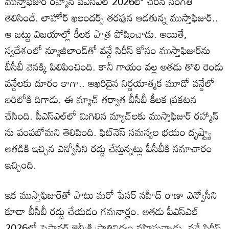
ముస్తాఫిజుర్‌ రహ్మాన్‌ పీఎస్‌ఎల్‌ 2026లో చేరిన సంగతి
తెలిసిందే. లాహోర్‌ ఖలందర్స్‌ తరఫున ఆడతున్న ముస్తాఫిజుర్‌..
ఆ జట్టు విజయాల్లో కీలక పాత్ర పోషించాడు. అయితే,
స్వదేశంలో న్యూజిలాండ్‌తో వన్డే సిరీస్‌ కోసం ముస్తాఫిజుర్‌ను
బీసీబీ వెనక్కి పిలిపించింది. కానీ గాయం వల్ల అతడు తొలి రెండు
వన్డేలకు దూరం కాగా.. ఆఖరిదైన నిర్ణయాత్మక మూడో వన్డేలో
బరిలోకి దిగాడు. ఈ మ్యాచ్‌ తర్వాత బీసీబీ కీలక ప్రకటన
చేసింది. పీఎస్‌ఎల్‌లో మిగిలిన మ్యాచ్‌లకు ముస్తాఫిజుర్‌ రహ్మాన్‌
ను పంపబోమని తెలిపింది. ఫిట్‌నెస్‌ సమస్యల భయం దృష్ట్యా
అతడికి ఇచ్చిన ఎన్వోసీని రద్దు చేస్తున్నట్లు పీసీబీకి సమాచారం
ఇచ్చింది.
ఇక ముస్తాఫిజుర్‌తో పాటు మరో పేసర్‌ నహీద్‌ రాణా ఎన్వోసీని
కూడా బీసీబీ రద్దు చేయడం గమనార్హం. అతడు పీఎస్‌ఎల్‌
2026లో పెషావర్‌ జెల్మీకి ప్రాతినిధ్యం వహిస్తున్నాడు. వన్డే సిరీస్‌