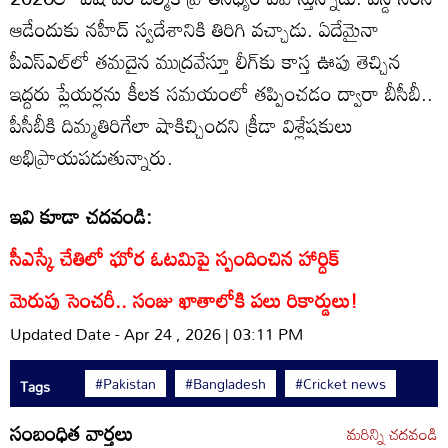
ఆడేందుకు నహీద్‌ స్వదేశానికి తిరిగి వచ్చాడు. ఏదేమైనా
పీఎస్‌ఎల్‌లో తమదైన ముద్రవేస్తూ లీగ్‌కు కాస్త ఊపు తెచ్చిన
ఇద్దరు ప్లేయర్లను కీలక సమయంలో తప్పించడం ద్వారా బీసీబీ..
పీసీబీకి దిమ్మతిరిగేలా షాకిచ్చిందని క్రీడా విశ్లేషకులు
అభిప్రాయపడుతున్నారు.
ఇవి కూడా చదవండి:
సీఎస్కే చేతిలో ఘోర ఓటమిపై స్పందించిన హార్దిక్
మెరుపు సెంచరీ.. సంజు ఖాతాలోకి పలు రికార్డులు!
Updated Date - Apr 24 , 2026 | 03:11 PM
#Pakistan
#Bangladesh
#Cricket news
Tags
సంబంధిత వార్తలు
మరిన్ని చదవండి