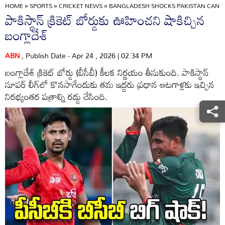
HOME
»
SPORTS
»
CRICKET NEWS
»
BANGLADESH SHOCKS PAKISTAN CANCE
పాకిస్థాన్ క్రికెట్ బోర్డుకు ఊహించని షాకిచ్చిన
బంగ్లాదేశ్
ABN
, Publish Date - Apr 24 , 2026 | 02:34 PM
బంగ్లాదేశ్‌ క్రికెట్‌ బోర్డు (బీసీబీ) కీలక నిర్ణయం తీసుకుంది. పాకిస్థాన్
సూపర్‌ లీగ్‌‌లో కొనసాగేందుకు తమ ఇద్దరు ప్రధాన ఆటగాళ్లకు ఇచ్చిన
నిరభ్యంతర పత్రాల్ని రద్దు చేసింది.