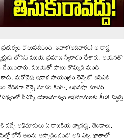
్రభుత్వం కొలువుదీరింది. ఇవాళ(ఆదివారం) ఆ రాష్ట్ర
్యక్షుడు జోసెఫ్ విజయ్ ప్రమాణ స్వీకారం చేశారు. ఆయనతో
ారం చేయించారు. విజయ్‌తో పాటు తొమ్మిది మంది
ేశారు. మరోవైపు ఇవాళ సాయంత్రం చెన్నైలో ఐపీఎల్
యం వేదికగా చెన్నై సూపర్ కింగ్స్, లఖ్‌నవూ సూపర్
పథ్యంలో సీఎస్కే యాజమాన్యం అభిమానులకు కీలక విజ్ఞప్తి
నికి వచ్చే అభిమానులు ఏ రాజకీయ బ్యానర్లు, జెండాలు,
తి ‘యెల్లో’తోనే ఆటను ఆస్వాదించండి' అని ఎక్స్ ఖాతాలో