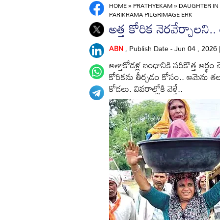
HOME
»
PRATHYEKAM
»
DAUGHTER IN 
PARIKRAMA PILGRIMAGE ERK
అత్త కోరిక నెరవేర్చాలన
ABN
, Publish Date - Jun 04 , 2026
అత్తాకోడళ్ల బంధానికి సరికొత్త అర్థ
కోరికను తీర్చడం కోసం.. ఆమెను తలప
కోడలు. వివరాల్లోకి వెళ్తే..