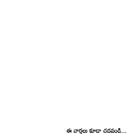
ఈ వార్తలు కూడా చదవండి...