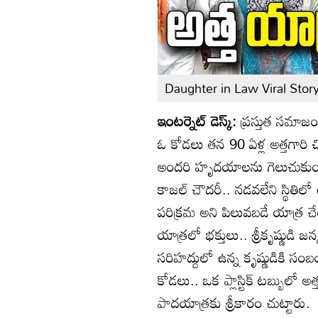
Daughter in Law Viral Stor
ఇంటర్నెట్ డెస్క్:
ప్రస్తుత సమాజంల
ఓ కోడలు తన 90 ఏళ్ల అత్తగారి
అందరి హృదయాలను గెలుచుకుంట
కాజల్ చౌదరీ.. నడవలేని స్థితిలో 
పరిక్రమ అని పిలువబడే యాత్ర చ
యాత్రలో భక్తులు.. శ్రీకృష్ణుడ
సరిహద్దులో ఉన్న కృష్ణుడికి స
కోడలు.. ఒక ప్లాస్టిక్ టబ్బులో అత్
పాదయాత్రకు శ్రీకారం చుట్టారు.