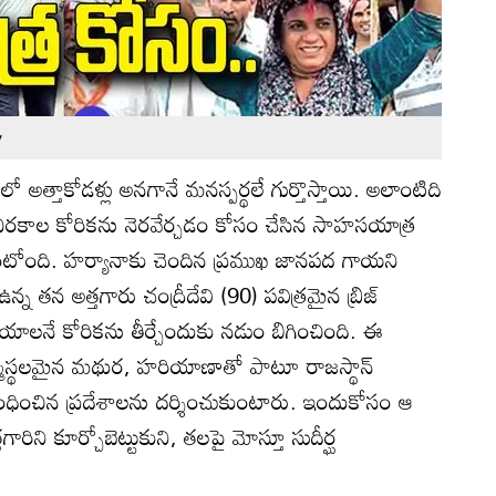
y
ో అత్తాకోడళ్లు అనగానే మనస్పర్థలే గుర్తొస్తాయి. అలాంటిది
 చిరకాల కోరికను నెరవేర్చడం కోసం చేసిన సాహసయాత్ర
ోంది. హర్యానాకు చెందిన ప్రముఖ జానపద గాయని
ఉన్న తన అత్తగారు చంద్రీదేవి (90) పవిత్రమైన బ్రిజ్
ేయాలనే కోరికను తీర్చేందుకు నడుం బిగించింది. ఈ
ి జన్మస్థలమైన మథుర, హరియాణాతో పాటూ రాజస్థాన్
ంబంధించిన ప్రదేశాలను దర్శించుకుంటారు. ఇందుకోసం ఆ
తగారిని కూర్చోబెట్టుకుని, తలపై మోస్తూ సుదీర్ఘ