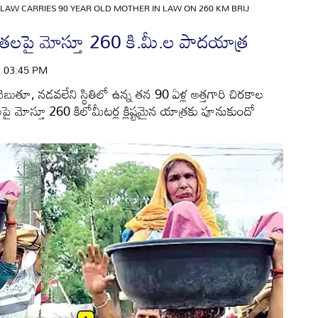
LAW CARRIES 90 YEAR OLD MOTHER IN LAW ON 260 KM BRIJ
ి.. తలపై మోస్తూ 260 కి.మీ.ల పాదయాత్ర
 | 03:45 PM
ం చెబుతూ, నడవలేని స్థితిలో ఉన్న తన 90 ఏళ్ల అత్తగారి చిరకాల
ై మోస్తూ 260 కిలోమీటర్ల క్లిష్టమైన యాత్రకు పూనుకుందో