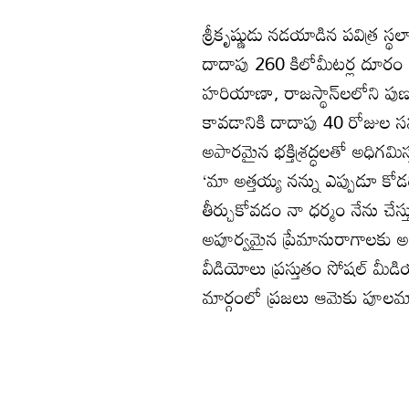
శ్రీకృష్ణుడు నడయాడిన పవిత్ర 
దాదాపు 260 కిలోమీటర్ల దూరం ఉ
హరియాణా, రాజస్థాన్‌లలోని పుణ్య
కావడానికి దాదాపు 40 రోజుల సమ
అపారమైన భక్తిశ్రద్ధలతో అధిగమి
‘మా అత్తయ్య నన్ను ఎప్పుడూ కో
తీర్చుకోవడం నా ధర్మం నేను చేస్త
అపూర్వమైన ప్రేమానురాగాలకు అంత
వీడియోలు ప్రస్తుతం సోషల్ మీడ
మార్గంలో ప్రజలు ఆమెకు పూలమ