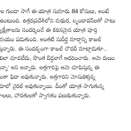
స్థలాల గుండా సాగే ఈ యాత్ర సుమారు 84 కోసులు, అంటే
ంటుంది. ఉత్తరప్రదేశ్‌లోని మథుర, బృందావన్‌లతో పాటు
క్షేత్రాలను సందర్శించే ఈ కఠినమైన యాత్ర పూర్తి
యం పడుతుంది. అంతటి సుదీర్ఘ మార్గాన్ని కాజల్
స్తున్నారు. ఈ సందర్భంగా కాజల్ చౌదరీ మాట్లాడుతూ..
డలిలా చూడలేదు, సొంత బిడ్డలాగే ఆదరించారు. ఆమె రుణం
ున్నా’ అని అన్నారు. అత్తగారిపై ఆమె చూపిస్తున్న ఈ
ా ఫిదా అవుతున్నారు. అత్తగారిని మోసుకెళ్తున్న
ియాలో వైరల్ అవుతున్నాయి. దీంతో యాత్ర సాగుతున్న
ాలలు, హారతులతో స్వాగతం పలుకుతున్నారు.