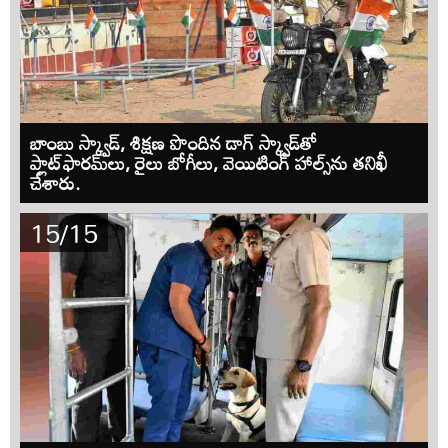
బాంబు స్క్వాడ్, శిక్షణ పొందిన డాగ్ స్క్వాడ్‌తో
ప్లాట్‌ఫారమ్‌లు, రైలు బోగీలు, వెయిటింగ్ హాల్స్‌ను తనిఖీ
చేశారు.
15/15