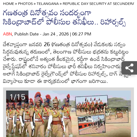
HOME
»
PHOTOS
»
TELANGANA
»
REPUBLIC DAY SECURITY AT SECUNDERA
గణతంత్ర దినోత్సవం సందర్భంగా
సికింద్రాబాద్‌లో పోలీసుల తనిఖీలు.. రిహార్సల్స్
ABN
, Publish Date - Jan 24 , 2026 | 06:27 PM
దేశవ్యాప్తంగా జనవరి 26 (గణతంత్ర దినోత్సవం) వేడుకలకు సర్వం
సిద్ధమవుతున్న తరుణంలో, తెలంగాణ పోలీసులు భద్రతను కట్టుదిట్టం
చేశారు. రాష్ట్రంలోనే అత్యంత కీలకమైన, రద్దీగా ఉండే సికింద్రాబాద్
రైల్వేస్టేషన్‌లో శనివారం పోలీసులు భారీ తనిఖీలు నిర్వహించారు.
అలాగే సికింద్రాబాద్ రైల్వేగ్రౌండ్స్‌లో పోలీసుల రిహార్సల్స్, డాగ్ స్క్వాడ్
విన్యాసాలు కూడా ఈ కార్యక్రమంలో భాగంగా జరిగాయి.
1/15