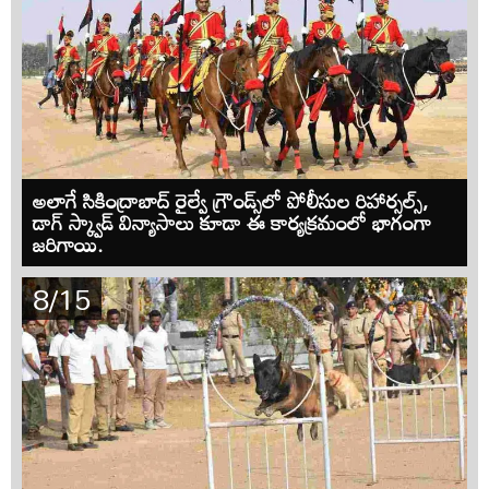
అలాగే సికింద్రాబాద్ రైల్వే గ్రౌండ్స్‌లో పోలీసుల రిహార్సల్స్,
డాగ్ స్క్వాడ్ విన్యాసాలు కూడా ఈ కార్యక్రమంలో భాగంగా
జరిగాయి.
8/15