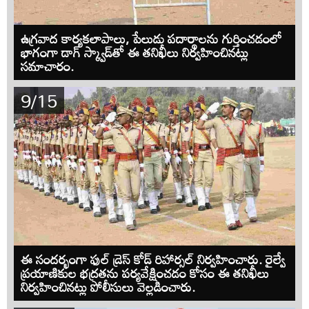
ఉగ్రవాద కార్యకలాపాలు, పేలుడు పదార్థాలను గుర్తించడంలో
భాగంగా డాగ్ స్క్వాడ్‌తో ఈ తనిఖీలు నిర్వహించినట్లు
సమాచారం.
9/15
ఈ సందర్భంగా ఫుల్ డ్రెస్ కోడ్ రిహార్సల్ నిర్వహించారు. రైల్వే
ప్రయాణికుల భద్రతను పర్యవేక్షించడం కోసం ఈ తనిఖీలు
నిర్వహించినట్లు పోలీసులు వెల్లడించారు.