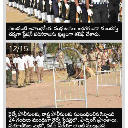
ఎటువంటి అవాంఛనీయ సంఘటనలు జరగకుండా ముందస్తు
చర్యగా స్టేషన్ పరిసరాలను క్షుణ్ణంగా తనిఖీ చేశారు.
12/15
రైల్వే పోలీసులకు, రాష్ట్ర పోలీసులకు సంబంధించిన సిబ్బంది
24 గంటలు ముందుగా రైల్వే స్టేషన్లలో, పార్కింగ్ ప్రాంతాలు,
ప్రయాణికుల మెట్రో, పబ్లిక్ ఏరియా లాంటి ముఖ్యమైన