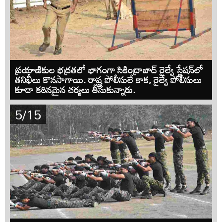
ప్రయాణికుల భద్రతలో భాగంగా సికింద్రాబాద్ రైల్వే స్టేషన్‌లో
తనిఖీలు కొనసాగాయి. రాష్ట్ర పోలీసులే కాక, రైల్వే పోలీసులు
కూడా కఠినమైన చర్యలు తీసుకున్నారు.
5/15