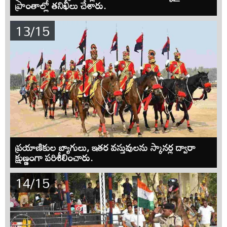
ప్రాంతాల్లో తనిఖీలు చేశారు.
13/15
ప్రయాణికుల బ్యాగులు, ఇతర వస్తువులను స్కానర్ల ద్వారా
క్షుణ్ణంగా పరిశీలించారు.
14/15