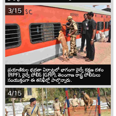
3/15
ప్రయాణికుల భద్రతా ఏర్పాట్లలో భాగంగా రైల్వే రక్షణ దళం
(RPF), రైల్వే పోలీస్ (GRP), తెలంగాణ రాష్ట్ర పోలీసులు
సంయుక్తంగా ఈ తనిఖీల్లో పాల్గొన్నారు.
4/15