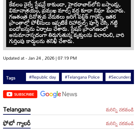
కేవలం రైల్వే స్టేషన్లే కాకుండా, హైదరాబాద్‌లోని బస్టాండ్లు,
విమానాశ్రయం, ప్రముఖ మాల్స్ వద్ద కూడా నిఘా పెంచారు.
గణతంత్ర దినోత్సవ వేడుకలు జరిగే పబ్లిక్ గార్డెన్స్, ఇతర
ప్రాంతాల్లో పోలీసులు ఇప్పటికే రిహార్సల్స్ పూర్తి చేసి, గట్టి
బందోబస్తును ఏర్పాటు చేశారు. స్టేషన్ ప్రాంగణంలో
అనుమానాస్పదంగా తిరుగుతున్న వ్యక్తులను విచారించి, వారి
గుర్తింపు కార్డులను తనిఖీ చేశారు.
Updated at - Jan 24 , 2026 | 07:19 PM
#Republic day
#Telangana Police
#Secunderaba
Tags
SUBSCRIBE
Telangana
మరిన్ని చదవండి
ఫోటో గ్యాలరీ
మరిన్ని చదవండి