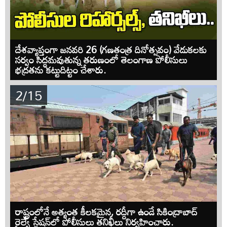
దేశవ్యాప్తంగా జనవరి 26 (గణతంత్ర దినోత్సవం) వేడుకలకు
సర్వం సిద్ధమవుతున్న తరుణంలో తెలంగాణ పోలీసులు
భద్రతను కట్టుదిట్టం చేశారు.
2/15
రాష్ట్రంలోనే అత్యంత కీలకమైన, రద్దీగా ఉండే సికింద్రాబాద్
రైల్వే స్టేషన్‌లో పోలీసులు తనిఖీలు నిర్వహించారు.