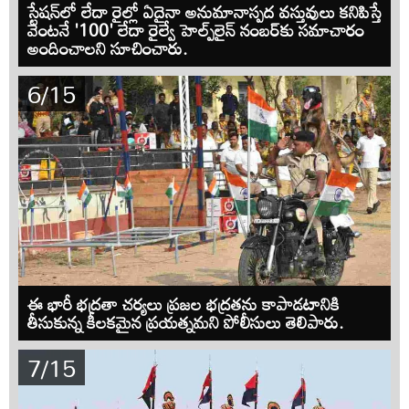
స్టేషన్‌లో లేదా రైల్లో ఏదైనా అనుమానాస్పద వస్తువులు కనిపిస్తే
వెంటనే '100' లేదా రైల్వే హెల్ప్‌లైన్ నంబర్‌కు సమాచారం
అందించాలని సూచించారు.
6/15
ఈ భారీ భద్రతా చర్యలు ప్రజల భద్రతను కాపాడటానికి
తీసుకున్న కీలకమైన ప్రయత్నమని పోలీసులు తెలిపారు.
7/15