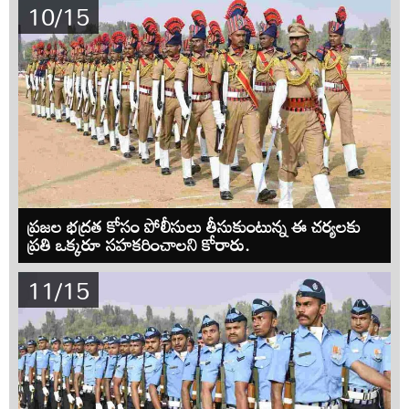
10/15
ప్రజల భద్రత కోసం పోలీసులు తీసుకుంటున్న ఈ చర్యలకు
ప్రతి ఒక్కరూ సహకరించాలని కోరారు.
11/15