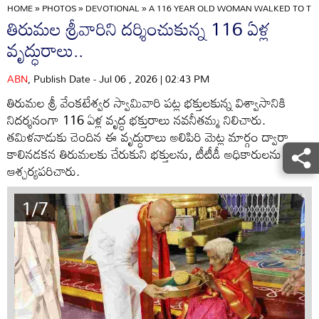
HOME
»
PHOTOS
»
DEVOTIONAL
»
A 116 YEAR OLD WOMAN WALKED TO T
తిరుమల శ్రీవారిని దర్శించుకున్న 116 ఏళ్ల
వృద్ధురాలు..
ABN
, Publish Date - Jul 06 , 2026 | 02:43 PM
తిరుమల శ్రీ వేంకటేశ్వర స్వామివారి పట్ల భక్తులకున్న విశ్వాసానికి
నిదర్శనంగా 116 ఏళ్ల వృద్ధ భక్తురాలు నవనీతమ్మ నిలిచారు.
తమిళనాడుకు చెందిన ఈ వృద్ధురాలు అలిపిరి మెట్ల మార్గం ద్వారా
కాలినడకన తిరుమలకు చేరుకుని భక్తులను, టీటీడీ అధికారులను
ఆశ్చర్యపరిచారు.
1/7