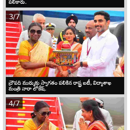
పలికారు.
3/7
ద్రౌపది ముర్ముకు స్వాగతం పలికిన రాష్ట్ర ఐటీ, విద్యాశాఖ
మంత్రి నారా లోకేష్.
4/7