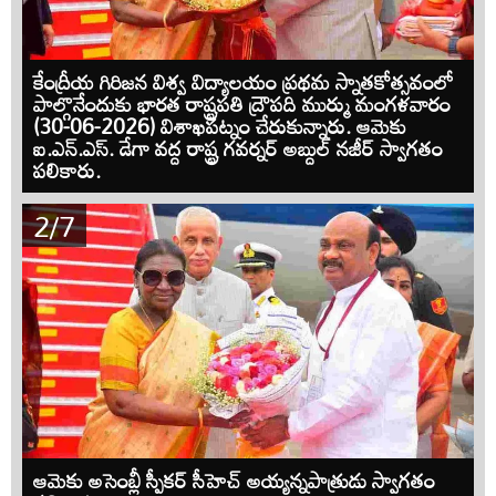
కేంద్రీయ గిరిజన విశ్వ విద్యాలయం ప్రథమ స్నాతకోత్సవంలో
పాల్గొనేందుకు భారత రాష్ట్రపతి ద్రౌపది ముర్ము మంగళవారం
(30-06-2026) విశాఖపట్నం చేరుకున్నారు. ఆమెకు
ఐ.ఎన్.ఎస్. డేగా వద్ద రాష్ట్ర గవర్నర్ అబ్దుల్ నజీర్ స్వాగతం
పలికారు.
2/7
ఆమెకు అసెంబ్లీ స్పీకర్ సీహెచ్ అయ్యన్నపాత్రుడు స్వాగతం