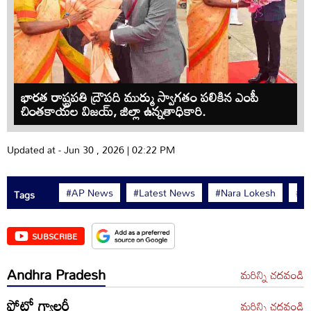
భారత రాష్ట్రపతి ద్రౌపది ముర్ము స్వాగతం పలికిన ఎంపీ
చింతకాయల విజయ్, జిల్లా ఉన్నతాధికారి.
Updated at - Jun 30 , 2026 | 02:22 PM
#AP News
#Latest News
#Nara Lokesh
#T
Tags
SUBSCRIBE
Andhra Pradesh
మరిన్ని చదవండి
ఫోటో గ్యాలరీ
మరిన్ని చదవండి