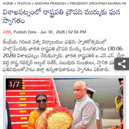
HOME
»
PHOTOS
»
ANDHRA PRADESH
»
PRESIDENT DROUPADI MURMU RECE
విశాఖపట్నంలో రాష్ట్రపతి ద్రౌపది ముర్ముకు ఘన
స్వాగతం
ABN
, Publish Date - Jun 30 , 2026 | 02:04 PM
కేంద్రీయ గిరిజన విశ్వ విద్యాలయం ప్రథమ స్నాతకోత్సవంలో
పాల్గొనేందుకు భారత రాష్ట్రపతి ద్రౌపది ముర్ము మంగళవారం (30-06-
2026) విశాఖపట్నం చేరుకున్నారు. భారత రాష్ట్రపతికి ఐ.ఎన్.ఎస్. డేగా
వద్ద రాష్ట్ర గవర్నర్ అబ్దుల్ నజీర్‌, పలువురు మంత్రులు, స్థానిక ప్రజా
ప్రతినిధులతోపాటు జిల్లా ఉన్నతాధికారులు స్వాగతం పలికారు.
1/7