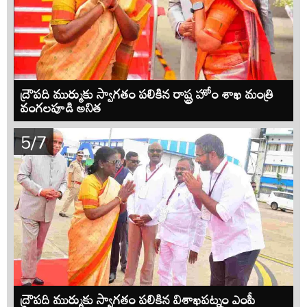
ద్రౌపది ముర్ముకు స్వాగతం పలికిన రాష్ట్ర హోం శాఖ మంత్రి
వంగలపూడి అనిత
5/7
ద్రౌపది ముర్ముకు స్వాగతం పలికిన విశాఖపట్నం ఎంపీ