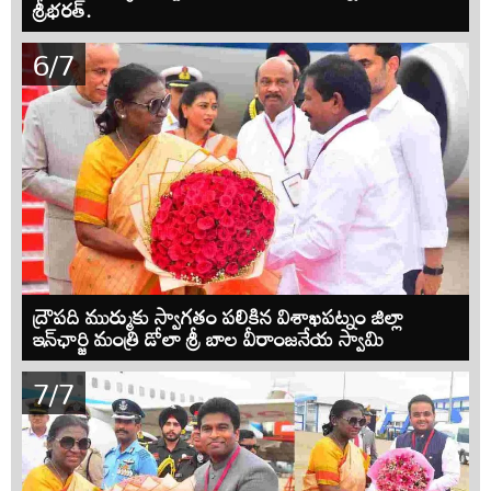
శ్రీభరత్.
6/7
ద్రౌపది ముర్ముకు స్వాగతం పలికిన విశాఖపట్నం జిల్లా
ఇన్‌ఛార్జి మంత్రి డోలా శ్రీ బాల వీరాంజనేయ స్వామి
7/7