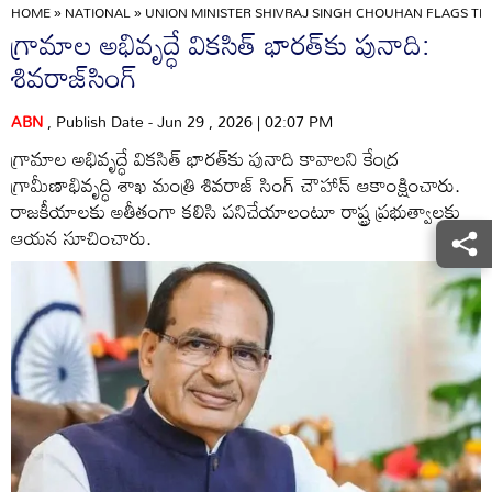
HOME
»
NATIONAL
»
UNION MINISTER SHIVRAJ SINGH CHOUHAN FLAGS 
గ్రామాల అభివృద్ధే వికసిత్ భారత్‌కు పునాది:
శివరాజ్‌సింగ్
ABN
, Publish Date - Jun 29 , 2026 | 02:07 PM
గ్రామాల అభివృద్ధే వికసిత్ భారత్‌కు పునాది కావాలని కేంద్ర
గ్రామీణాభివృద్ధి శాఖ మంత్రి శివరాజ్ సింగ్ చౌహాన్ ఆకాంక్షించారు.
రాజకీయాలకు అతీతంగా కలిసి పనిచేయాలంటూ రాష్ట్ర ప్రభుత్వాలకు
ఆయన సూచించారు.