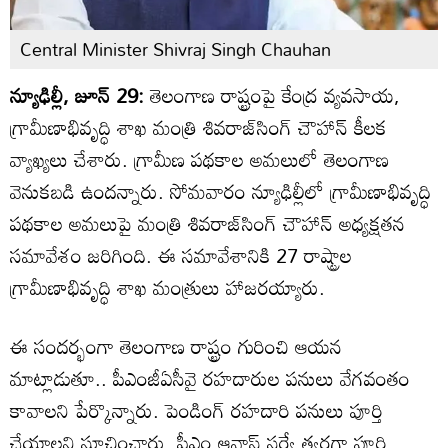
Central Minister Shivraj Singh Chauhan
న్యూఢిల్లీ, జూన్ 29:
తెలంగాణ రాష్ట్రంపై కేంద్ర వ్యవసాయ,
గ్రామీణాభివృద్ధి శాఖ మంత్రి శివరాజ్‌సింగ్ చౌహాన్ కీలక
వ్యాఖ్యలు చేశారు. గ్రామీణ పథకాల అమలులో తెలంగాణ
వెనుకబడి ఉందన్నారు. సోమవారం న్యూఢిల్లీలో గ్రామీణాభివృద్ధి
పథకాల అమలుపై మంత్రి శివరాజ్‌సింగ్ చౌహాన్ అధ్యక్షతన
సమావేశం జరిగింది. ఈ సమావేశానికి 27 రాష్ట్రాల
గ్రామీణాభివృద్ధి శాఖ మంత్రులు హాజరయ్యారు.
ఈ సందర్భంగా తెలంగాణ రాష్ట్రం గురించి ఆయన
మాట్లాడుతూ.. పీఎంజీఏసీవై రహదారుల పనులు వేగవంతం
కావాలని పేర్కొన్నారు. పెండింగ్ రహదారి పనులు పూర్తి
చేయాలని సూచించారు. పీఎం ఆవాస్ సర్వే త్వరగా పూర్తి