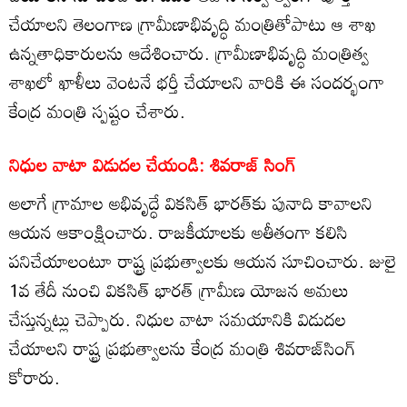
చేయాలని తెలంగాణ గ్రామీణాభివృద్ధి మంత్రితోపాటు ఆ శాఖ
ఉన్నతాధికారులను ఆదేశించారు. గ్రామీణాభివృద్ధి మంత్రిత్వ
శాఖలో ఖాళీలు వెంటనే భర్తీ చేయాలని వారికి ఈ సందర్భంగా
కేంద్ర మంత్రి స్పష్టం చేశారు.
నిధుల వాటా విడుదల చేయండి: శివరాజ్ సింగ్
అలాగే గ్రామాల అభివృద్ధే వికసిత్ భారత్‌కు పునాది కావాలని
ఆయన ఆకాంక్షించారు. రాజకీయాలకు అతీతంగా కలిసి
పనిచేయాలంటూ రాష్ట్ర ప్రభుత్వాలకు ఆయన సూచించారు. జులై
1వ తేదీ నుంచి వికసిత్ భారత్ గ్రామీణ యోజన అమలు
చేస్తున్నట్లు చెప్పారు. నిధుల వాటా సమయానికి విడుదల
చేయాలని రాష్ట్ర ప్రభుత్వాలను కేంద్ర మంత్రి శివరాజ్‌సింగ్
కోరారు.