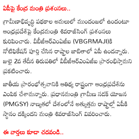
ఏపీపై కేంద్ర మంత్రి ప్రశంసలు..
గ్రామీణాభివృద్ధి పథకాల అమలులో ముందంజలో ఉందంటూ
ఆంధ్రప్రదేశ్‌పై కేంద్రమంత్రి శివరాజ్‌సింగ్ ప్రశంసలు
కురిపించారు. వీబీజీఆర్‌ఎంఏజీఐ (VBGRMAJI)కి
నోటిఫికేషన్ పూర్తి చేసిన రాష్ట్రాల జాబితాలో ఏపీ ఉందన్నారు.
జులై 2వ తేదీన తిరుపతిలో వీబీజీఆర్‌ఎంఏజీఐ ప్రారంభిస్తామని
ప్రకటించారు.
జాతీయ ప్రారంభోత్సవానికి ఆతిథ్య రాష్ట్రంగా ఆంధ్రప్రదేశ్‌ను
ఎంపిక చేశామన్నారు. ప్రధానమంత్రి గ్రామీణ సడక్ యోజన
(PMGSY) నాణ్యతలో దేశంలోనే అత్యుత్తమ రాష్ట్రాల్లో ఏపీకి
స్థానం దక్కిందని మంత్రి శివరాజ్‌సింగ్ వివరించారు.
ఈ వార్తలు కూడా చదవండి..