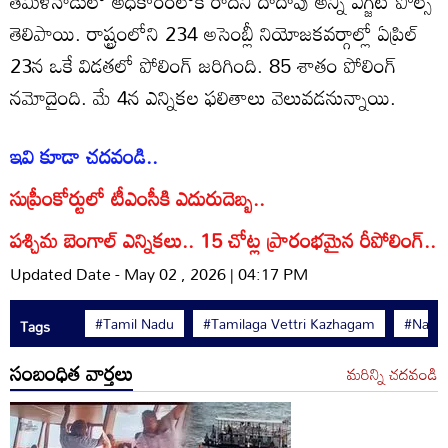
తమిళనాడులో అధికారంలోకి రాదని దాదాపు అన్ని ఎగ్జిట్ పోల్స్
తెలిపాయి. రాష్ట్రంలోని 234 అసెంబ్లీ నియోజకవర్గాల్లో ఏప్రిల్
23న ఒకే విడతలో పోలింగ్ జరిగింది. 85 శాతం పోలింగ్
నమోదైంది. మే 4న ఎన్నికల ఫలితాలు వెలువడనున్నాయి.
ఇవి కూడా చదవండి..
సుప్రీంకోర్టులో టీఎంసీకి ఎదురుదెబ్బ..
పశ్చిమ బెంగాల్ ఎన్నికలు.. 15 చోట్ల ప్రారంభమైన రీపోలింగ్..
Updated Date - May 02 , 2026 | 04:17 PM
#Tamil Nadu
#Tamilaga Vettri Kazhagam
#Natio
Tags
సంబంధిత వార్తలు
మరిన్ని చదవండి