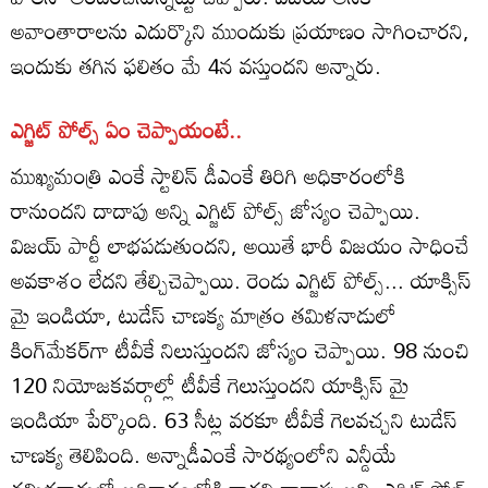
అవాంతారాలను ఎదుర్కొని ముందుకు ప్రయాణం సాగించారని,
ఇందుకు తగిన ఫలితం మే 4న వస్తుందని అన్నారు.
ఎగ్జిట్ పోల్స్ ఏం చెప్పాయంటే..
ముఖ్యమంత్రి ఎంకే స్టాలిన్ డీఎంకే తిరిగి అధికారంలోకి
రానుందని దాదాపు అన్ని ఎగ్జిట్ పోల్స్ జోస్యం చెప్పాయి.
విజయ్ పార్టీ లాభపడుతుందని, అయితే భారీ విజయం సాధించే
అవకాశం లేదని తేల్చిచెప్పాయి. రెండు ఎగ్జిట్ పోల్స్... యాక్సిస్
మై ఇండియా, టుడేస్ చాణక్య మాత్రం తమిళనాడులో
కింగ్‌మేకర్‌గా టీవీకే నిలుస్తుందని జోస్యం చెప్పాయి. 98 నుంచి
120 నియోజకవర్గాల్లో టీవీకే గెలుస్తుందని యాక్సిస్ మై
ఇండియా పేర్కొంది. 63 సీట్ల వరకూ టీవీకే గెలవచ్చని టుడేస్
చాణక్య తెలిపింది. అన్నాడీఎంకే సారథ్యంలోని ఎన్డీయే