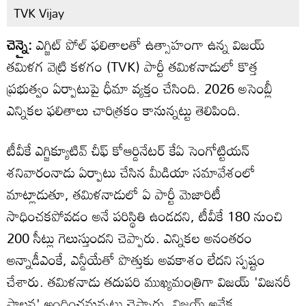
TVK Vijay
చెన్నై:
ఎగ్జిట్ పోల్ ఫలితాలతో ఉత్సాహంగా ఉన్న విజయ్
తమిళగ వెట్రి కళగం (TVK) పార్టీ తమిళనాడులో కొత్త
ప్రభుత్వం ఏర్పాటుపై ధీమా వ్యక్తం చేసింది. 2026 అసెంబ్లీ
ఎన్నికల ఫలితాలు చారిత్రకం కానున్నట్టు తెలిపింది.
టీవీకే ఎగ్జిక్యూటివ్ చీఫ్ కోఆర్డినేటర్ కేఏ సెంగోట్టియన్
శనివారంనాడు ఏర్పాటు చేసిన మీడియా సమావేశంలో
మాట్లాడుతూ, తమిళనాడులో ఏ పార్టీ మెజారిటీ
సాధించకపోవడం అనే పరిస్థితి ఉండదని, టీవీకే 180 నుంచి
200 సీట్లు గెలుస్తుందని చెప్పారు. ఎన్నికల అనంతరం
అన్నాడీఎంకే, ఎన్డీయేతో పొత్తుకు అవకాశం లేదని స్పష్టం
చేశారు. తమిళనాడు తదుపరి ముఖ్యమంత్రిగా విజయ్ 'విజనరీ
పాలన' అందించనున్నట్టు చెప్పారు. విజయ్ అనేక