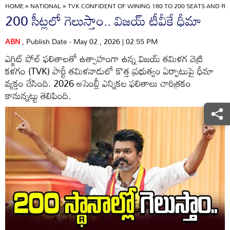
HOME
»
NATIONAL
»
TVK CONFIDENT OF WINING 180 TO 200 SEATS AND R
200 సీట్లలో గెలుస్తాం.. విజయ్ టీవీకే ధీమా
ABN
, Publish Date - May 02 , 2026 | 02:55 PM
ఎగ్జిట్ పోల్ ఫలితాలతో ఉత్సాహంగా ఉన్న విజయ్ తమిళగ వెట్రి
కళగం (TVK) పార్టీ తమిళనాడులో కొత్త ప్రభుత్వం ఏర్పాటుపై ధీమా
వ్యక్తం చేసింది. 2026 అసెంబ్లీ ఎన్నికల ఫలితాలు చారిత్రకం
కానున్నట్టు తెలిపింది.