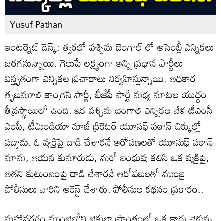
Yusuf Pathan
ఇంటర్నెట్ డెస్క్: త్వరలో పశ్చిమ బెంగాల్ లో అసెంబ్లీ ఎన్నికలు
జరగనున్నాయి. గెలుపే లక్ష్యంగా అన్ని ప్రధాన పార్టీలు
విస్తృతంగా ఎన్నికల ప్రచారాలు నిర్వహిస్తున్నాయి. అధికార
తృణమూల్ కాంగ్రెస్ పార్టీ, బీజేపీ పార్టీ మధ్య మాటల యుద్ధం
తీవ్రస్థాయిలో ఉంది. ఇక పశ్చిమ బెంగాల్ ఎన్నికల వేళ టీఎంసీ
ఎంపీ, టీమిండియా మాజీ క్రికెటర్ యూసఫ్ పఠాన్ చిక్కుల్లో
పడ్డాడు. ఓ వ్యక్తిపై దాడి చేశారనే ఆరోపణలతో యూసుఫ్ పఠాన్
మామ, ఆయన కుమారుడు, మరో బంధువు కలిసి ఒక వ్యక్తిపై,
అతని కుటుంబంపై దాడి చేశారనే ఆరోపణలతో ముంబై
పోలీసులు వారిని అరెస్ట్ చేశారు. పోలీసుల కథనం ప్రకారం..
మహానగరం ముంబైలోని బైకుల్లా ప్రాంతంలో ఒక కారు వెళ్తున్న