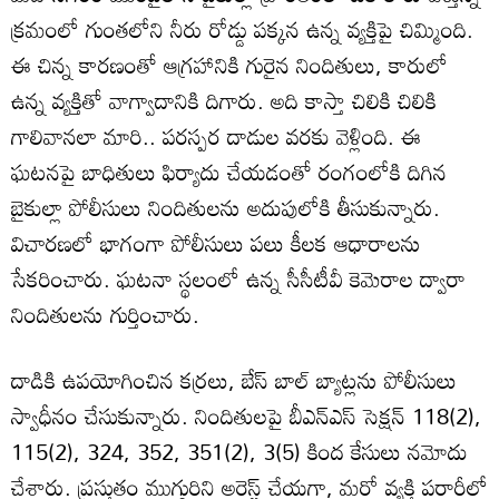
క్రమంలో గుంతలోని నీరు రోడ్డు పక్కన ఉన్న వ్యక్తిపై చిమ్మింది.
ఈ చిన్న కారణంతో ఆగ్రహానికి గురైన నిందితులు, కారులో
ఉన్న వ్యక్తితో వాగ్వాదానికి దిగారు. అది కాస్తా చిలికి చిలికి
గాలివానలా మారి.. పరస్పర దాడుల వరకు వెళ్లింది. ఈ
ఘటనపై బాధితులు ఫిర్యాదు చేయడంతో రంగంలోకి దిగిన
బైకుల్లా పోలీసులు నిందితులను అదుపులోకి తీసుకున్నారు.
విచారణలో భాగంగా పోలీసులు పలు కీలక ఆధారాలను
సేకరించారు. ఘటనా స్థలంలో ఉన్న సీసీటీవీ కెమెరాల ద్వారా
నిందితులను గుర్తించారు.
దాడికి ఉపయోగించిన కర్రలు, బేస్ బాల్ బ్యాట్లను పోలీసులు
స్వాధీనం చేసుకున్నారు. నిందితులపై బీఎన్ఎస్ సెక్షన్ 118(2),
115(2), 324, 352, 351(2), 3(5) కింద కేసులు నమోదు
చేశారు. ప్రస్తుతం ముగ్గురిని అరెస్ట్ చేయగా, మరో వ్యక్తి పరారీలో