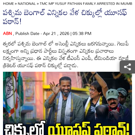
HOME
»
NATIONAL
»
TMC MP YUSUF PATHAN FAMILY ARRESTED IN MUMBA
పశ్చిమ బెంగాల్ ఎన్నికల వేళ చిక్కుల్లో యూసఫ్
పఠాన్!
ABN
, Publish Date - Apr 21 , 2026 | 05:38 PM
త్వరలో పశ్చిమ బెంగాల్ లో అసెంబ్లీ ఎన్నికలు జరగనున్నాయి. గెలుపే
లక్ష్యంగా అన్ని ప్రధాన పార్టీలు విస్తృతంగా ఎన్నికల ప్రచారాలు
నిర్వహిస్తున్నాయి. ఈ ఎన్నికల వేళ టీఎంసీ ఎంపీ, టీమిండియా మాజీ
క్రికెటర్ యూసఫ్ పఠాన్ చిక్కుల్లో పడ్డాడు.