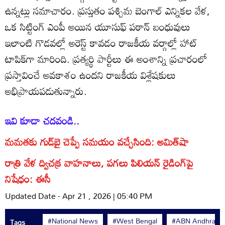
ఉన్నట్లు సమాచారం. ప్రస్తుతం పశ్చిమ బెంగాల్ ఎన్నికల వేళ,
ఒక సిట్టింగ్ ఎంపీ అయిన యూసుఫ్ పఠాన్ బంధువులు
ఇలాంటి గొడవల్లో అరెస్ట్ కావడం రాజకీయ వర్గాల్లో హాట్
టాపిక్‌గా మారింది. ప్రత్యర్థి పార్టీలు ఈ అంశాన్ని ప్రచారంలో
ప్రస్తావించే అవకాశం ఉందని రాజకీయ విశ్లేషకులు
అభిప్రాయపడుతున్నారు.
ఇవి కూడా చదవండి..
మమతకు గుడ్‌బై చెప్పే సమయం వచ్చేసింది: అమిత్‌షా
రాత్రి వేళ ద్విచక్ర వాహనాలు, పగలు పిలియన్ రైడింగ్‌పై
నిషేధం: ఈసీ
Updated Date - Apr 21 , 2026 | 05:40 PM
#National News
#West Bengal
#ABN Andhrajyo
Tags