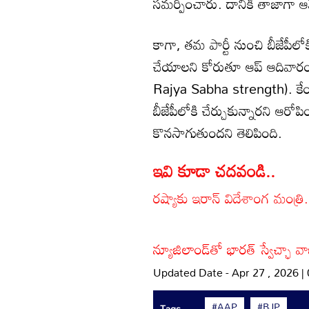
సమర్పించారు. దానికి తాజాగ
కాగా, తమ పార్టీ నుంచి బీజేపీల
చేయాలని కోరుతూ ఆప్ ఆదివారం ర
Rajya Sabha strength). కేంద
బీజేపీలోకి చేర్చుకున్నారని ఆ
కొనసాగుతుందని తెలిపింది.
ఇవి కూడా చదవండి..
రష్యాకు ఇరాన్ విదేశాంగ మంత్రి.. 
న్యూజిలాండ్‌తో భారత్ స్వేచ్ఛా 
Updated Date - Apr 27 , 2026 |
#AAP
#BJP
Tags