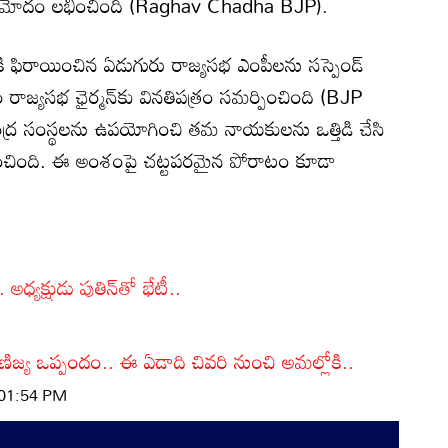
ా ఆమోదం లభించింది (Raghav Chadha BJP).
ోకి ఫిరాయించిన ఏడుగురు రాజ్యసభ ఎంపీలను సస్పెండ్
ాజ్యసభ ఛైర్మన్‌కు వినతిపత్రం సమర్పించింది (BJP
్ర సంస్థలను ఉపయోగించి తమ నాయకులను ఒత్తిడి చేసి
రోపించింది. ఈ అంశంపై చట్టపరమైన పోరాటం కూడా
అధ్యక్షుడు పుతిన్‌తో భేటీ..
వాణిజ్య ఒప్పందం.. ఈ ఏడాది చివరి నుంచి అమల్లోకి..
 01:54 PM