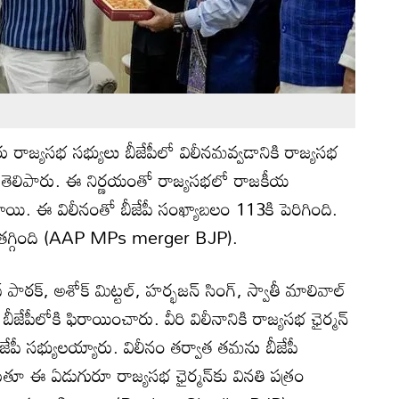
ురు రాజ్యసభ సభ్యులు బీజేపీలో విలీనమవ్వడానికి రాజ్యసభ
దం తెలిపారు. ఈ నిర్ణయంతో రాజ్యసభలో రాజకీయ
ి. ఈ విలీనంతో బీజేపీ సంఖ్యాబలం 113కి పెరిగింది.
 తగ్గింది (AAP MPs merger BJP).
 పాఠక్, అశోక్ మిట్టల్, హర్భజన్ సింగ్, స్వాతీ మాలివాల్
జేపీలోకి ఫిరాయించారు. వీరి విలీనానికి రాజ్యసభ ఛైర్మన్
ీ సభ్యులయ్యారు. విలీనం తర్వాత తమను బీజేపీ
తూ ఈ ఏడుగురూ రాజ్యసభ ఛైర్మన్‌కు వినతి పత్రం