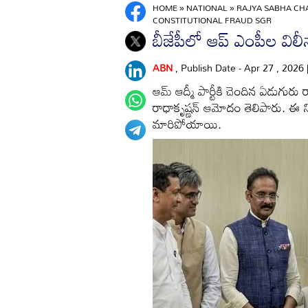
HOME
»
NATIONAL
»
RAJYA SABHA CHA
CONSTITUTIONAL FRAUD SGR
బీజేపీలో ఆప్ ఎంపీల విలీనాన
ABN
, Publish Date - Apr 27 , 2026
ఆమ్ ఆద్మీ పార్టీకి చెందిన ఏడుగురు 
రాధాకృష్ణన్ ఆమోదం తెలిపారు. ఈ 
మారిపోయాయి.