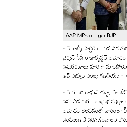
AAP MPs merger BJP
ఆమ్ ఆద్మీ పార్టీకి చెందిన ఏడుగ
ఛైర్మన్ సీపీ రాధాకృష్ణన్ ఆమో
సమీకరణాలు పూర్తిగా మారిపోయాయ
ఆప్ సభ్యుల సంఖ్య గణనీయంగా
ఆప్ నుంచి రాఘవ్ చద్దా, సాందీప్
సహా ఏడుగురు రాజ్యసభ సభ్యులు బీ
ఆమోదం తెలపడంతో వారంతా బీజేప
ఎంపీలుగానే పరిగణించాలని కోరు