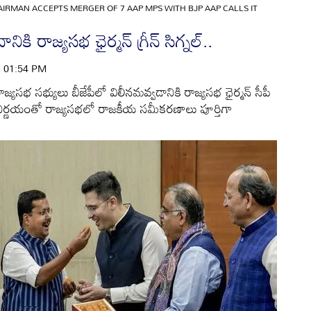
IRMAN ACCEPTS MERGER OF 7 AAP MPS WITH BJP AAP CALLS IT
ికి రాజ్యసభ ఛైర్మన్ గ్రీన్ సిగ్నల్..
 | 01:54 PM
రాజ్యసభ సభ్యులు బీజేపీలో విలీనమవ్వడానికి రాజ్యసభ ఛైర్మన్ సీపీ
నిర్ణయంతో రాజ్యసభలో రాజకీయ సమీకరణాలు పూర్తిగా