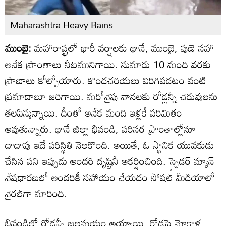
Maharashtra Heavy Rains
ముంబై:
మహారాష్ట్రలో భారీ వర్షాలకు థానే, ముంబై, పుణె సహా
అనేక ప్రాంతాలు నీటమునిగాయి. సుమారు 10 మంది వరకు
ప్రాణాలు కోల్పోయారు. కొండచరియలు విరిగిపడటం వంటి
ప్రమాదాలూ జరిగాయి. మరోవైపు వానలకు రోడ్లన్నీ చెరువులను
తలపిస్తున్నాయి. దీంతో అనేక మంది ఇళ్లకే పరిమితం
అవుతున్నారు. థానే జిల్లా భివండి, పరిసర ప్రాంతాల్లోనూ
దాదాపు ఇదే పరిస్థితి నెలకొంది. అయితే, ఓ స్థానిక యువకుడు
చేసిన పని ఇప్పుడు అందరి దృష్టినీ ఆకర్షించింది. స్పైడర్ మ్యాన్
వేషధారణలో అందరికీ సహాయం చేయడం సోషల్ మీడియాలో
వైరల్‌గా మారింది.
భివండిలో రోడ్లన్నీ జలమయం అయ్యాయి. రోడ్లపై మోకాళ్ల