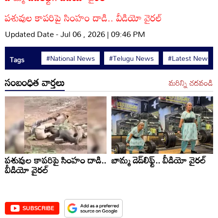
పశువుల కాపరిపై సింహం దాడి.. వీడియో వైరల్
Updated Date - Jul 06 , 2026 | 09:46 PM
#National News
#Telugu News
#Latest News
Tags
సంబంధిత వార్తలు
మరిన్ని చదవండి
పశువుల కాపరిపై సింహం దాడి..
బామ్మ డెడ్‌లిఫ్ట్.. వీడియో వైరల్
వీడియో వైరల్
SUBSCRIBE