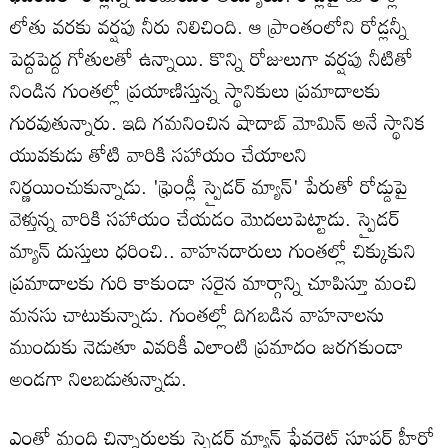
లోతు వరకు వర్షపు నీరు నిలిచింది. ఆ ప్రాంతంలోని రోడ్లన్నీ
పెద్దపెద్ద గోతులతో ఉన్నాయి. కొన్ని రోజులుగా వర్షపు నీటితో
నిండిన గుంతల్లో ప్రయాణిస్తున్న స్థానికులు ప్రమాదాలకు
గురవుతున్నారు. ఇది గమనించిన షాదాబ్ మోమిన్ అనే స్థానిక
యువకుడు తోటి వారికి సహాయం చేయాలని
నిర్ణయించుకున్నాడు. 'ఫ్రెండ్లీ స్పైడర్ మ్యాన్' పేరుతో రోడ్డుపై
వెళ్తున్న వారికి సహాయం చేయడం మొదలుపెట్టాడు. స్పైడర్
మ్యాన్ దుస్తులు ధరించి.. వాహనదారులు గుంతల్లో చిక్కుకుని
ప్రమాదాలకు గురి కాకుండా సరైన మార్గాన్ని చూపిస్తూ మంచి
మనసు చాటుకున్నాడు. గుంతల్లో దిగబడిన వాహనాలను
ముందుకు నెడుతూ ఎవరికీ ఎలాంటి ప్రమాదం జరగకుండా
అండగా నిలబడుతున్నాడు.
ఎంతో మంది చిన్నారులకు స్పైడర్ మ్యాన్ ఫేవరెట్ సూపర్ హీరో