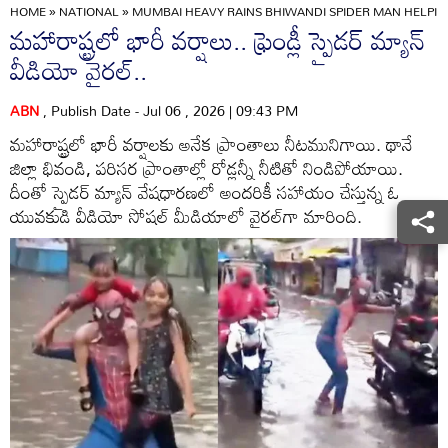
HOME
»
NATIONAL
»
MUMBAI HEAVY RAINS BHIWANDI SPIDER MAN HELPING
మహారాష్ట్రలో భారీ వర్షాలు.. ఫ్రెండ్లీ స్పైడర్ మ్యాన్
వీడియో వైరల్..
ABN
, Publish Date - Jul 06 , 2026 | 09:43 PM
మహారాష్ట్రలో భారీ వర్షాలకు అనేక ప్రాంతాలు నీటమునిగాయి. థానే
జిల్లా భివండి, పరిసర ప్రాంతాల్లో రోడ్లన్నీ నీటితో నిండిపోయాయి.
దీంతో స్పైడర్ మ్యాన్ వేషధారణలో అందరికీ సహాయం చేస్తున్న ఓ
యువకుడి వీడియో సోషల్ మీడియాలో వైరల్‌గా మారింది.