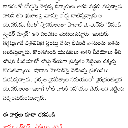
కావడంతో రోడ్డుపై వెళ్తున్న చిన్నారులు అతని వద్దకు వస్తున్నారు.
వారినీ తన భుజాలపై మోస్తూ రోడ్డు దాటిస్తున్నాడు ఆ
యువకుడు. దీంతో స్థానికులంతా షాదాబ్ మోమిన్‌ను 'భివండి
స్పైడర్ మ్యాన్' అని పిలవడం మొదలుపెట్టారు. ఇందుకు
తగ్గట్టుగానే చిత్రవిచిత్ర స్టంట్లు చేస్తూ భివండి వాసులను అతను
అలరిస్తున్నాడు. కొంతమంది యువకులు అతని వీడియోలు తీసి
సోషల్ మీడియాలో పోస్టు చేయగా ప్రస్తుతం నెట్టింట చక్కర్లు
కొడుతున్నాయి. షాదాబ్ మోమిన్‌పై నెటిజన్లు ప్రశంసలు
కురిపిస్తున్నారు. ప్రకృతి వైపరీత్యాల సమయంలో ధైర్యవంతులైన
యువకులంతా ఇలాగే తోటి వారికి సహాయం చేయాలని నెట్టింట
చర్చించుకుంటున్నారు.
ఈ వార్తలు కూడా చదవండి
బామ్మ డెడ్‌లిఫ్ట్.. వీడియో వైరల్