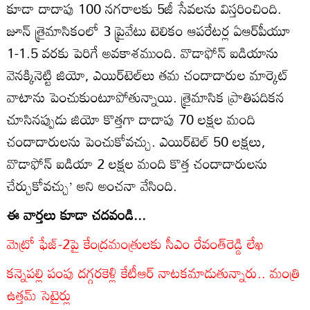
కూడా దాదాపు 100 నగరాలకు 5జీ సేవలను విస్తరించింది.
జూన్‌ త్రైమాసికంలో 3 ప్రైవేటు టెలికం ఆపరేటర్ల ఏఆర్‌పీయూ
1-1.5 వరకు పెరిగే అవకాశముంది. వొడాఫోన్‌ ఐడియాను
వెనక్కినెట్టి జియో, ఎయిర్‌టెల్‌లు తమ చందాదారుల మార్కెట్‌
వాటాను పెంచుకుంటూపోతున్నాయి. త్రైమాసిక ప్రాతిపదికన
చూసినప్పుడు జియో కొత్తగా దాదాపు 70 లక్షల మంది
చందాదారులను పెంచుకోవచ్చు. ఎయిర్‌టెల్‌ 50 లక్షలు,
వొడాఫోన్‌ ఐడియా 2 లక్షల మంది కొత్త చందాదారులను
చేర్చుకోవచ్చు’ అని అంచనా వేసింది.
ఈ వార్తలు కూడా చదవండి...
మెట్రో ఫేజ్-2పై కేంద్రమంత్రులకు సీఎం రేవంత్‌రెడ్డి లేఖ
కన్నెపల్లి పంపు దగ్గరకెళ్లి కేటీఆర్ నాటకమాడుతున్నారు.. మంత్రి
ఉత్తమ్ సెటైర్లు