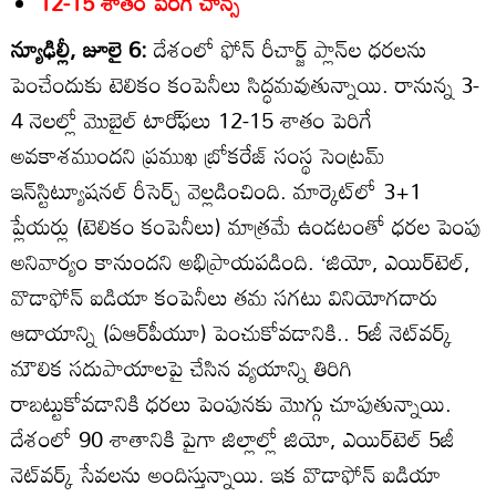
12-15 శాతం పెరిగే చాన్స్‌
న్యూఢిల్లీ, జూలై 6:
దేశంలో ఫోన్‌ రీచార్జ్‌ ప్లాన్‌ల ధరలను
పెంచేందుకు టెలికం కంపెనీలు సిద్ధమవుతున్నాయి. రానున్న 3-
4 నెలల్లో మొబైల్‌ టారి్‌ఫలు 12-15 శాతం పెరిగే
అవకాశముందని ప్రముఖ బ్రోకరేజ్‌ సంస్థ సెంట్రమ్‌
ఇన్‌స్టిట్యూషనల్‌ రీసెర్చ్‌ వెల్లడించింది. మార్కెట్‌లో 3+1
ప్లేయర్లు (టెలికం కంపెనీలు) మాత్రమే ఉండటంతో ధరల పెంపు
అనివార్యం కానుందని అభిప్రాయపడింది. ‘జియో, ఎయిర్‌టెల్‌,
వొడాఫోన్‌ ఐడియా కంపెనీలు తమ సగటు వినియోగదారు
ఆదాయాన్ని (ఏఆర్‌పీయూ) పెంచుకోవడానికి.. 5జీ నెట్‌వర్క్‌
మౌలిక సదుపాయాలపై చేసిన వ్యయాన్ని తిరిగి
రాబట్టుకోవడానికి ధరలు పెంపునకు మొగ్గు చూపుతున్నాయి.
దేశంలో 90 శాతానికి పైగా జిల్లాల్లో జియో, ఎయిర్‌టెల్‌ 5జీ
నెట్‌వర్క్‌ సేవలను అందిస్తున్నాయి. ఇక వొడాఫోన్‌ ఐడియా