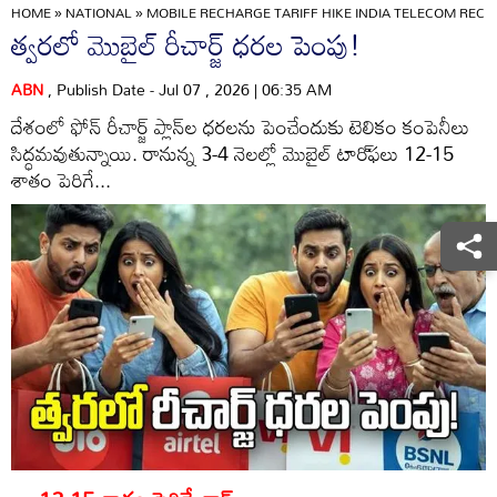
HOME
»
NATIONAL
»
MOBILE RECHARGE TARIFF HIKE INDIA TELECOM RECH
త్వరలో మొబైల్‌ రీచార్జ్‌ ధరల పెంపు!
ABN
, Publish Date - Jul 07 , 2026 | 06:35 AM
దేశంలో ఫోన్‌ రీచార్జ్‌ ప్లాన్‌ల ధరలను పెంచేందుకు టెలికం కంపెనీలు
సిద్ధమవుతున్నాయి. రానున్న 3-4 నెలల్లో మొబైల్‌ టారి్‌ఫలు 12-15
శాతం పెరిగే...