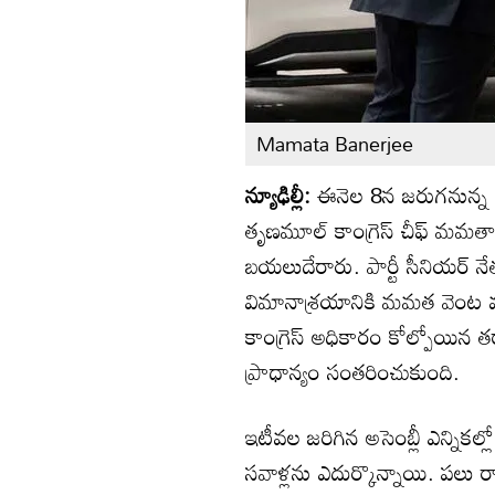
Mamata Banerjee
న్యూఢిల్లీ:
ఈనెల 8న జరుగనున్న 
తృణమూల్ కాంగ్రెస్ చీఫ్ మమతా
బయలుదేరారు. పార్టీ సీనియర్ నేతల
విమానాశ్రయానికి మమత వెంట వచ్
కాంగ్రెస్ అధికారం కోల్పోయి
ప్రాధాన్యం సంతరించుకుంది.
ఇటీవల జరిగిన అసెంబ్లీ ఎన్నికల
సవాళ్లను ఎదుర్కొన్నాయి. పలు ర