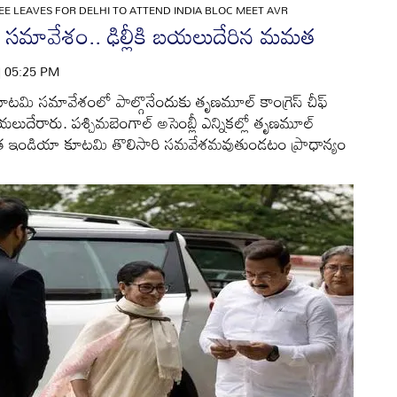
 LEAVES FOR DELHI TO ATTEND INDIA BLOC MEET AVR
సమావేశం.. ఢిల్లీకి బయలుదేరిన మమత
 | 05:25 PM
టమి సమావేశంలో పాల్గొనేందుకు తృణమూల్ కాంగ్రెస్ చీఫ్
యలుదేరారు. పశ్చిమబెంగాల్ అసెంబ్లీ ఎన్నికల్లో తృణమూల్
్వాత ఇండియా కూటమి తొలిసారి సమవేశమవుతుండటం ప్రాధాన్యం