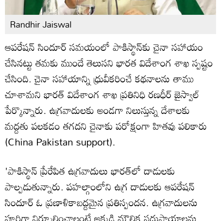
Randhir Jaiswal
ఆపరేషన్ సిందూర్ సమయంలో పాకిస్థాన్‌కు చైనా సహాయం
చేసినట్టు తమకు ముందే తెలుసని భారత విదేశాంగ శాఖ స్పష్టం
చేసింది. చైనా సహాయాన్ని ధ్రువీకరించే కథనాలను తాము
చూశామని భారత్ విదేశాంగ శాఖ ప్రతినిధి రణధీర్ జైస్వాల్
పేర్కొన్నారు. ఉగ్రవాదులకు అండగా నిలుస్తున్న దేశాలకు
మద్దతు పలకడం తగదని చైనాకు పరోక్షంగా హితవు పలికారు
(China Pakistan support).
'పాకిస్థాన్ ప్రేరేపిత ఉగ్రవాదులు భారత్‌లో దాడులకు
పాల్పడుతున్నారు. పహల్గాంలోని ఉగ్ర దాడులకు ఆపరేషన్
సిందూర్ ఓ ప్రణాళికాబద్దమైన ప్రతిస్పందన. ఉగ్రవాదులను
పూర్తిగా నిర్మూలించాలంటే అక్కడి మౌలిక సదుపాయాలను