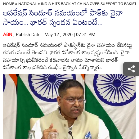
HOME
»
NATIONAL
»
INDIA HITS BACK AT CHINA OVER SUPPORT TO PAKIS
ఆపరేషన్ సిందూర్‌ సమయంలో పా‌క్‌కు చైనా
సాయం.. భారత్ స్పందన ఏంటంటే..
ABN
, Publish Date - May 12 , 2026 | 07:31 PM
ఆపరేషన్ సిందూర్ సమయంలో పాకిస్థాన్‌కు చైనా సహాయం చేసినట్టు
తమకు ముందే తెలుసని భారత విదేశాంగ శాఖ స్పష్టం చేసింది. చైనా
సహాయాన్ని ధ్రువీకరించే కథనాలను తాము చూశామని భారత్
విదేశాంగ శాఖ ప్రతినిధి రణధీర్ జైస్వాల్ పేర్కొన్నారు.