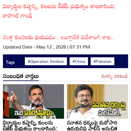
విద్యార్థుల కష్టాన్ని, కలలను బీజేపీ ప్రభుత్వం కాలరాసింది:
రాహుల్ గాంధీ
ముళ్ల కంచెలకు భయపడం.. బంగ్లాదేశ్ విదేశాంగ శాఖ..
Updated Date - May 12 , 2026 | 07:31 PM
#Operation Sindoor
#China
#Pakistan
Tags
సంబంధిత వార్తలు
మరిన్ని చదవండి
విద్యార్థుల కష్టాన్ని, కలలను
సనాతన ధర్మంపై మరోసారి
బీజేపీ ప్రభుత్వం కాలరాసింది:
ఉదయనిధి స్టాలిన్ అనుచిత