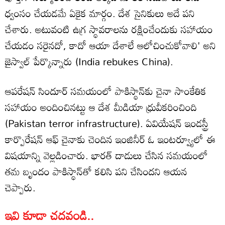
ధ్వంసం చేయడమే ఏకైక మార్గం. దేశ సైనికులు అదే పని
చేశారు. అటువంటి ఉగ్ర స్థావరాలను రక్షించేందుకు సహాయం
చేయడం సరైనదో, కాదో ఆయా దేశాలే ఆలోచించుకోవాలి' అని
జైస్వాల్ పేర్కొన్నారు (India rebukes China).
ఆపరేషన్ సిందూర్ సమయంలో పాకిస్థాన్‌కు చైనా సాంకేతిక
సహాయం అందించినట్టు ఆ దేశ మీడియా ధ్రువీకరించింది
(Pakistan terror infrastructure). ఏవియేషన్ ఇండస్ట్రీ
కార్పొరేషన్ ఆఫ్ చైనాకు చెందిన ఇంజినీర్ ఓ ఇంటర్వ్యూలో ఈ
విషయాన్ని వెల్లడించారు. భారత్ దాడులు చేసిన సమయంలో
తమ బృందం పాకిస్థాన్‌తో కలిసి పని చేసిందని ఆయన
చెప్పారు.
ఇవి కూడా చదవండి..