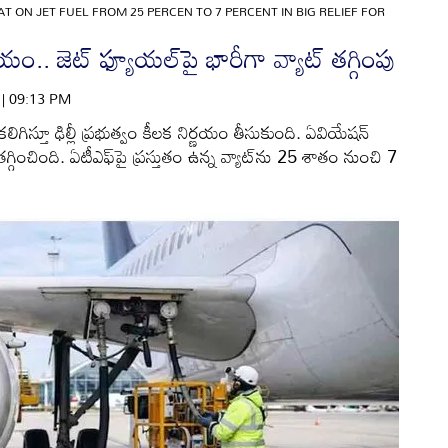
AT ON JET FUEL FROM 25 PERCEN TO 7 PERCENT IN BIG RELIEF FOR
ణయం.. జెట్ ఫ్యూయల్‌పై భారీగా వ్యాట్ తగ్గింపు
6 | 09:13 PM
స్తూ ఢిల్లీ ప్రభుత్వం కీలక నిర్ణయం తీసుకుంది. ఏవియేషన్
 తగ్గించింది. ఏటీఎఫ్‌పై ప్రస్తుతం ఉన్న వ్యాట్‌ను 25 శాతం నుంచి 7