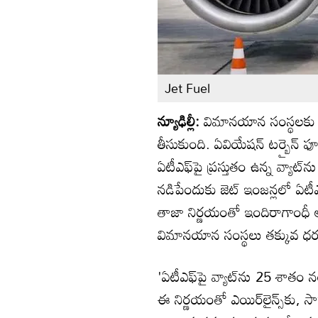
Jet Fuel
న్యూఢిల్లీ:
విమానయాన సంస్థలకు భార
తీసుకుంది. ఏవియేషన్ టర్బైన్ ఫ
ఏటీఎఫ్‌పై ప్రస్తుతం ఉన్న వ్యాట్
నడిపేందుకు జెట్ ఇంజన్లలో ఏటీఎఫ్ 
తాజా నిర్ణయంతో ఇందిరాగాంధీ
విమానయాన సంస్థలు తక్కువ ధరలన
'ఏటీఎఫ్‌పై వ్యాట్‌ను 25 శాతం నంచ
ఈ నిర్ణయంతో ఎయిర్‌లైన్స్‌కు, 