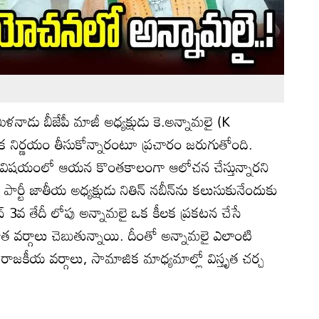
ళనాడు బీజేపీ మాజీ అధ్యక్షుడు కె.అన్నామలై (K
నిర్ణయం తీసుకోన్నారంటూ ప్రచారం జరుగుతోంది.
్తు విషయంలో ఆయన కొంతకాలంగా ఆలోచన చేస్తున్నారని
ర్టీ జాతీయ అధ్యక్షుడు నితిన్ నబీన్‌ను కలుసుకునేందుకు
 3వ తేదీ లోపు అన్నామలై ఒక కీలక ప్రకటన చేసే
వర్గాలు చెబుతున్నాయి. దీంతో అన్నామలై ఎలాంటి
ై రాజకీయ వర్గాలు, సామాజిక మాధ్యమాల్లో విస్తృత చర్చ