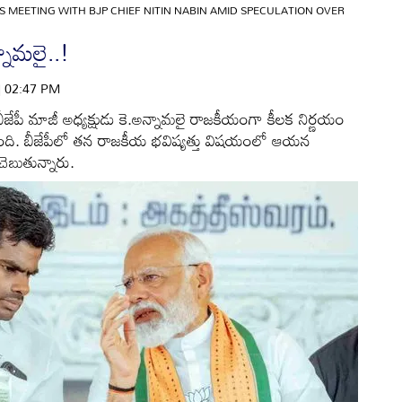
 MEETING WITH BJP CHIEF NITIN NABIN AMID SPECULATION OVER
నామలై..!
 | 02:47 PM
జేపీ మాజీ అధ్యక్షుడు కె.అన్నామలై రాజకీయంగా కీలక నిర్ణయం
ంది. బీజేపీలో తన రాజకీయ భవిష్యత్తు విషయంలో ఆయన
ెబుతున్నారు.