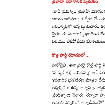
త్రిభాషా విధానానికి వ్యతిరేకం
మోదీ ప్రభుత్వం త్రిభాషా విధాన
ఆయన ఇటీవల ఒక ట్వీట్ చేశారు
అసంతృప్తితో ఉన్నట్టు ప్రచారం
సైతం ఈ ప్రచారాన్ని ఖండించ లే
విషయం లేకపోలేదని పరిశీలకులు
కొత్త పార్టీ యోచనలో...
మరోవైపు, అన్నామలై కొత్త పార్ట
'మక్కల్ శక్తి ఇయకమ్మ' అనే పేర
అధికారిక ధ్రువీకరణ మాత్రం ల
అధ్యక్షుడిగా ఉన్న అన్నామలై అట్ట
ప్రయత్నాలు చేశారు. తద్వారా పార
అసెంబ్లీ ఎన్నికల్లో అన్నాడీఎంకే