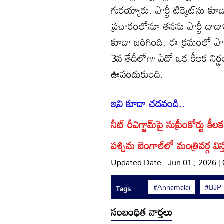
గురయ్యారు. పార్టీ టిక్కెట్‌ను 
ప్రచారంలోనూ తనను పార్టీ దాద
కూడా జరిగింది. ఈ క్రమంలో పార
3వ తేదీలోగా ఏదో ఒక కీలక నిర్ణ
ఊపందుకుంది.
ఇవి కూడా చదవండి..
నీట్ రీఎగ్జామ్‌పై సుప్రీంకోర్టు 
పశ్చిమ బెంగాల్‌లో మంత్రివర్గ 
Updated Date - Jun 01 , 2026 |
#Annamalai
#BJP
Tags
సంబంధిత వార్తలు