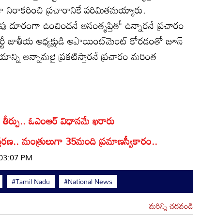
కూడా నిరాకరించి ప్రచారానికే పరిమితమయ్యారు.
ాపు దూరంగా ఉంచిందనే అసంతృప్తితో ఉన్నారనే ప్రచారం
్టీ జాతీయ అధ్యక్షుడి అపాయింట్‌మెంట్ కోరడంతో జూన్
యాన్ని అన్నామలై ప్రకటిస్తారనే ప్రచారం మరింత
కీలక తీర్పు.. ఓఎంఆర్ విధానమే ఖరారు
విస్తరణ.. మంత్రులుగా 35మంది ప్రమాణస్వీకారం..
 03:07 PM
#Tamil Nadu
#National News
మరిన్ని చదవండి