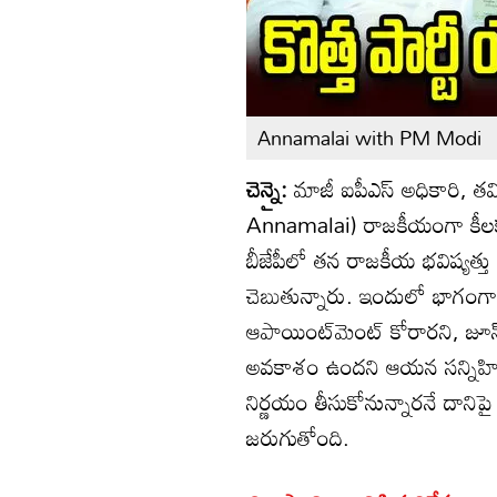
Annamalai with PM Modi
చెన్నై:
మాజీ ఐపీఎస్ అధికారి, తమి
Annamalai) రాజకీయంగా కీలక 
బీజేపీలో తన రాజకీయ భవిష్యత
చెబుతున్నారు. ఇందులో భాగంగా పా
ఆపాయింట్‌మెంట్ కోరారని, జూన్
అవకాశం ఉందని ఆయన సన్నిహిత 
నిర్ణయం తీసుకోనున్నారనే దానిప
జరుగుతోంది.