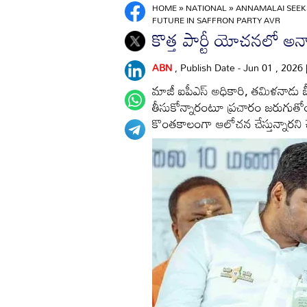
HOME
»
NATIONAL
»
ANNAMALAI SEEKS
FUTURE IN SAFFRON PARTY AVR
కొత్త పార్టీ యోచనలో అన్
ABN
, Publish Date - Jun 01 , 2026
మాజీ ఐపీఎస్ అధికారి, తమిళనాడు బీ
తీసుకోన్నారంటూ ప్రచారం జరుగుతో
కొంతకాలంగా ఆలోచన చేస్తున్నారని చ