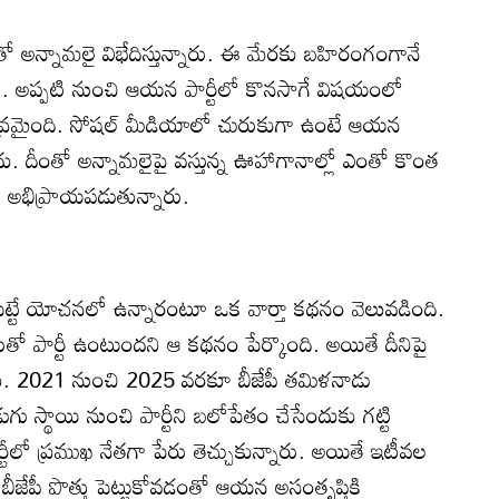
ంతో అన్నామలై విభేదిస్తున్నారు. ఈ మేరకు బహిరంగంగానే
. అప్పటి నుంచి ఆయన పార్టీలో కొనసాగే విషయంలో
 తీవ్రమైంది. సోషల్ మీడియాలో చురుకుగా ఉంటే ఆయన
దు. దీంతో అన్నామలైపై వస్తున్న ఊహాగానాల్లో ఎంతో కొంత
 అభిప్రాయపడుతున్నారు.
ీ పెట్టే యోచనలో ఉన్నారంటూ ఒక వార్తా కథనం వెలువడింది.
ుతో పార్టీ ఉంటుందని ఆ కథనం పేర్కొంది. అయితే దీనిపై
ేదు. 2021 నుంచి 2025 వరకూ బీజేపీ తమిళనాడు
డుగు స్థాయి నుంచి పార్టీని బలోపేతం చేసేందుకు గట్టి
్టీలో ప్రముఖ నేతగా పేరు తెచ్చుకున్నారు. అయితే ఇటీవల
తో బీజేపీ పొత్తు పెట్టుకోవడంతో ఆయన అసంతృప్తికి