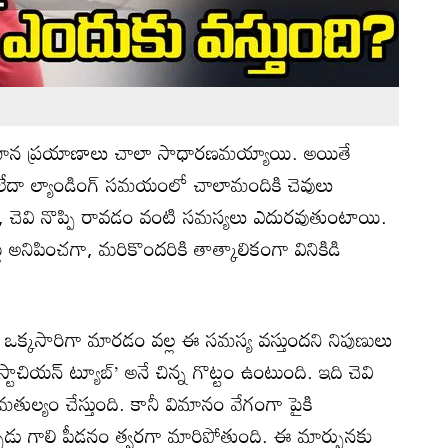
ిమాన ప్రయాణాలు చాలా సాధారణమయ్యాయి. అయితే
ు లేదా ల్యాండింగ్ సమయంలో చాలామందికి చెవులు
 చెవి నొప్పి రావడం వంటి సమస్యలు ఎదురవుతుంటాయి.
నట్లు అనిపించగా, మరికొందరికి తాత్కాలికంగా వినికిడి
ఒక్కసారిగా మారడం వల్ల ఈ సమస్య వస్తుందని నిపుణులు
్టాచియన్ ట్యూబ్’ అనే చిన్న గొట్టం ఉంటుంది. ఇది చెవి
ుల్యం చేస్తుంది. కానీ విమానం వేగంగా పైకి
నప్పుడు గాలి పీడనం త్వరగా మారిపోతుంది. ఈ మార్పునకు