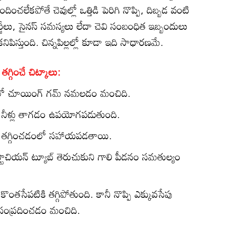
ించలేకపోతే చెవుల్లో ఒత్తిడి పెరిగి నొప్పి, దిబ్బడ వంటి
జీలు, సైనస్ సమస్యలు లేదా చెవి సంబంధిత ఇబ్బందులు
ిపిస్తుంది. చిన్నపిల్లల్లో కూడా ఇది సాధారణమే.
గ్గించే చిట్కాలు:
ంలో చూయింగ్ గమ్ నమలడం మంచిది.
ా నీళ్లు తాగడం ఉపయోగపడుతుంది.
డిని తగ్గించడంలో సహాయపడతాయి.
ాచియన్ ట్యూబ్ తెరుచుకుని గాలి పీడనం సమతుల్యం
ంతసేపటికి తగ్గిపోతుంది. కానీ నొప్పి ఎక్కువసేపు
ి సంప్రదించడం మంచిది.