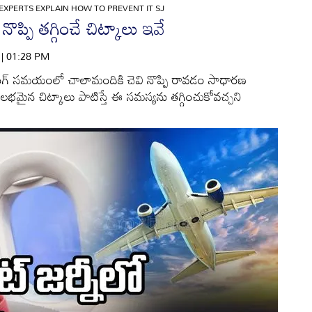
EXPERTS EXPLAIN HOW TO PREVENT IT SJ
ప్పి తగ్గించే చిట్కాలు ఇవే
6 | 01:28 PM
ండింగ్ సమయంలో చాలామందికి చెవి నొప్పి రావడం సాధారణ
లభమైన చిట్కాలు పాటిస్తే ఈ సమస్యను తగ్గించుకోవచ్చని