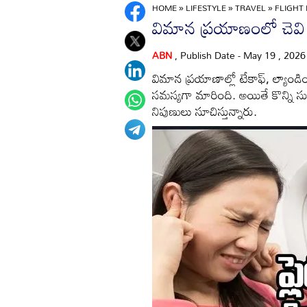
HOME
»
LIFESTYLE
»
TRAVEL
»
FLIGHT 
విమాన ప్రయాణంలో చెవి నొ
ABN
, Publish Date - May 19 , 202
విమాన ప్రయాణాల్లో టేకాఫ్, ల్యా
సమస్యగా మారింది. అయితే కొన్ని సు
నిపుణులు సూచిస్తున్నారు.