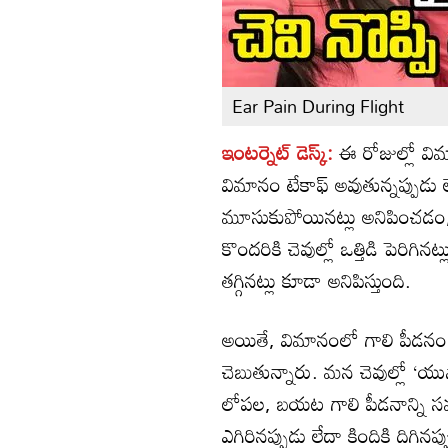
Ear Pain During Flight
ఇంటర్నెట్ డెస్క్:
ఈ రోజుల్లో వ
విమానం టేకాఫ్ అవుతున్నప్పుడ
మూసుకుపోయినట్లు అనిపించడం,
కొందరికి చెవుల్లో ఒత్తిడి పెరిగి
తగ్గినట్లు కూడా అనిపిస్తుంది.
అయితే, విమానంలో గాలి పీడనం 
చెబుతున్నారు. మన చెవుల్లో ‘యుస
లోపల, బయట గాలి పీడనాన్ని సమత
ఎగిరినప్పుడు లేదా కిందికి దిగి