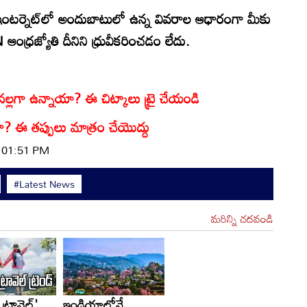
టర్నెట్‌లో అందుబాటులో ఉన్న వివరాల ఆధారంగా మీకు
్రజ్యోతి దీనిని ధ్రువీకరించడం లేదు.
నల్లగా ఉన్నాయా? ఈ చిట్కాలు ట్రై చేయండి
ారా? ఈ తప్పులు మాత్రం చేయొద్దు
| 01:51 PM
#Latest News
మరిన్ని చదవండి
 ట్రావెల్'
ఇండియాలోనే