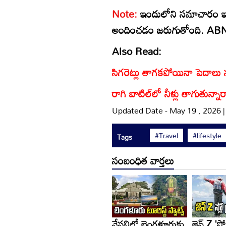
Note:
ఇందులోని సమాచారం ఇం
అందించడం జరుగుతోంది. ABN ఆంధ
Also Read:
సిగరెట్లు తాగకపోయినా పెదాలు 
రాగి బాటిల్‌లో నీళ్లు తాగుతున్న
Updated Date - May 19 , 2026 
#Travel
#lifestyle
Tags
సంబంధిత వార్తలు
వేసవిలో బెంగళూరుకు
జెన్ Z 'స్లో