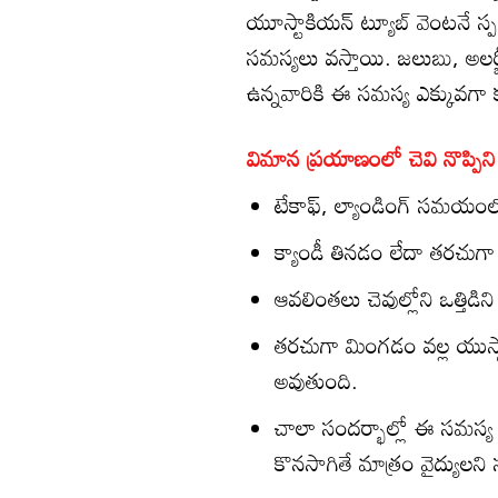
యూస్టాకియన్ ట్యూబ్ వెంటనే స్పంద
సమస్యలు వస్తాయి. జలుబు, అలర్
ఉన్నవారికి ఈ సమస్య ఎక్కువగా కన
విమాన ప్రయాణంలో చెవి నొప్పిని త
టేకాఫ్, ల్యాండింగ్ సమయ
క్యాండీ తినడం లేదా తరచుగ
ఆవలింతలు చెవుల్లోని ఒత్తి
తరచుగా మింగడం వల్ల యుస్ట
అవుతుంది.
చాలా సందర్భాల్లో ఈ సమస్య కొ
కొనసాగితే మాత్రం వైద్యులన