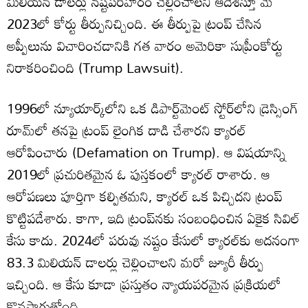
మిలియన్ డాలర్లు నష్టపరిహారం చెల్లించాలని ఆదేశిస్తూ మే
2023లో కోర్టు తీర్పునిచ్చింది. ఈ తీర్పుపై ట్రంప్ చేసిన
అప్పీలును విచారించడానికి గత వారం అమెరికా సుప్రీంకోర్టు
నిరాకరించింది (Trump Lawsuit).
1996లో న్యూయార్క్‌లోని ఒక డిపార్ట్‌మెంట్ స్టోర్‌లోని డ్రెస్సింగ్
రూమ్‌లో తనపై ట్రంప్ లైంగిక దాడి చేశారని క్యారల్
ఆరోపించారు (Defamation on Trump). ఆ విషయాన్ని
2019లో ప్రచురితమైన ఓ పుస్తకంలో క్యారల్ రాశారు. ఆ
ఆరోపణలు పూర్తిగా కల్పితమని, క్యారల్ ఒక పిచ్చిదని ట్రంప్
కొట్టిపడేశారు. కాగా, ఇది ట్రంప్‌నకు సంబంధించిన ఏకైక సివిల్
కేసు కాదు. 2024లో పరువు నష్టం కేసులో క్యారల్‌కు అదనంగా
83.3 మిలియన్ డాలర్లు చెల్లించాలని మరో జ్యూరీ తీర్పు
ఇచ్చింది. ఆ కేసు కూడా ప్రస్తుతం న్యాయపరమైన ప్రక్రియలో
కొనసాగుతోంది.