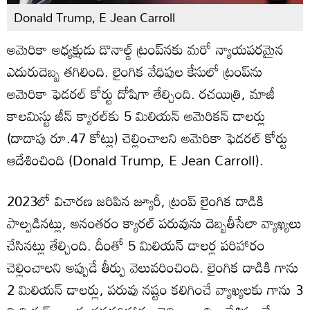
Donald Trump, E Jean Carroll
అమెరికా అధ్యక్షుడు డొనాల్డ్ ట్రంప్‌నకు మరో న్యాయపరమైన
ఎదురుదెబ్బ తగిలింది. లైంగిక వేధిపుల కేసులో ట్రంప్‌ను
అమెరికా ఫెడరల్ కోర్టు దోషిగా తేల్చింది. రచయిత్రి, మాజీ
కాలమిస్టు జీన్ క్యారల్‌కు 5 మిలియన్ అమెరికన్ డాలర్లు
(దాదాపు రూ.47 కోట్లు) చెల్లించాలని అమెరికా ఫెడరల్ కోర్టు
ఆదేశించింది (Donald Trump, E Jean Carroll).
2023లో విచారణ జరిపిన జ్యూరీ, ట్రంప్ లైంగిక దాడికి
పాల్పడినట్లు, అనంతరం క్యారల్ పరువును దెబ్బతీసేలా వ్యాఖ్యలు
చేసినట్లు తేల్చింది. దీంతో 5 మిలియన్ డాలర్ల పరిహారం
చెల్లించాలని అప్పుడే తీర్పు వెలువరించింది. లైంగిక దాడికి గాను
2 మిలియన్ డాలర్లు, పరువు నష్టం కలిగించే వ్యాఖ్యలకు గాను 3