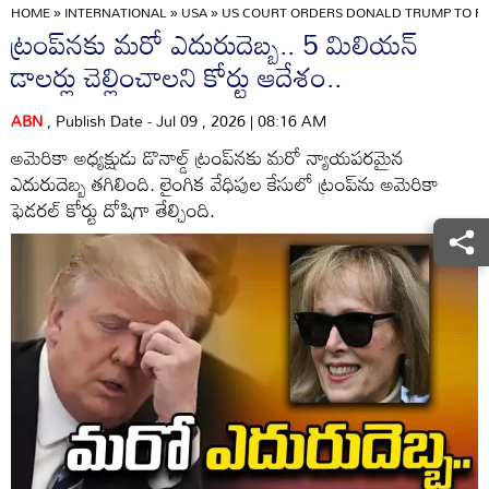
HOME
»
INTERNATIONAL
»
USA
»
US COURT ORDERS DONALD TRUMP TO PAY
ట్రంప్‌నకు మరో ఎదురుదెబ్బ.. 5 మిలియన్
డాలర్లు చెల్లించాలని కోర్టు ఆదేశం..
ABN
, Publish Date - Jul 09 , 2026 | 08:16 AM
అమెరికా అధ్యక్షుడు డొనాల్డ్ ట్రంప్‌నకు మరో న్యాయపరమైన
ఎదురుదెబ్బ తగిలింది. లైంగిక వేధిపుల కేసులో ట్రంప్‌ను అమెరికా
ఫెడరల్ కోర్టు దోషిగా తేల్చింది.