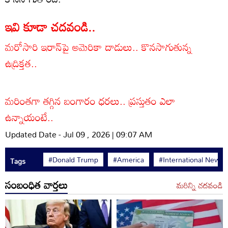
ఇవి కూడా చదవండి..
మరోసారి ఇరాన్‌పై అమెరికా దాడులు.. కొనసాగుతున్న
ఉద్రిక్తత..
మరింతగా తగ్గిన బంగారం ధరలు.. ప్రస్తుతం ఎలా
ఉన్నాయంటే..
Updated Date - Jul 09 , 2026 | 09:07 AM
#Donald Trump
#America
#International News
Tags
సంబంధిత వార్తలు
మరిన్ని చదవండి