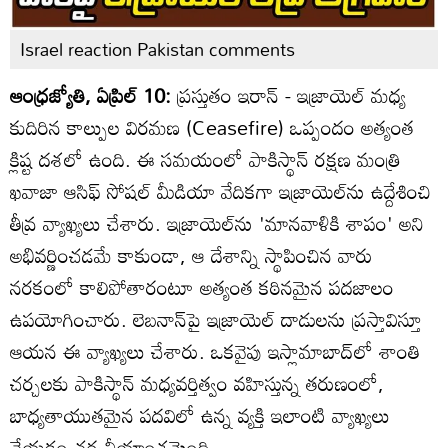
Israel reaction Pakistan comments
ఆంధ్రజ్యోతి, ఏప్రిల్ 10:
ప్రస్తుతం ఇరాన్ - ఇజ్రాయెల్ మధ్య
కుదిరిన కాల్పుల విరమణ (Ceasefire) ఒప్పందం అత్యంత
క్లిష్ట దశలో ఉంది. ఈ సమయంలో పాకిస్థాన్ రక్షణ మంత్రి
ఖవాజా ఆసిఫ్ సోషల్ మీడియా వేదికగా ఇజ్రాయెల్‌ను ఉద్దేశించి
తీవ్ర వ్యాఖ్యలు చేశారు. ఇజ్రాయెల్‌ను 'మానవాళికి శాపం' అని
అభివర్ణించడమే కాకుండా, ఆ దేశాన్ని స్థాపించిన వారు
నరకంలో కాలిపోతారంటూ అత్యంత కఠినమైన పదజాలం
ఉపయోగించారు. లెబనాన్‌పై ఇజ్రాయెల్ దాడులను ప్రస్తావిస్తూ
ఆయన ఈ వ్యాఖ్యలు చేశారు. ఒకవైపు ఇస్లామాబాద్‌లో శాంతి
చర్చలకు పాకిస్థాన్ మధ్యవర్తిత్వం వహిస్తున్న తరుణంలో,
బాధ్యతాయుతమైన పదవిలో ఉన్న వ్యక్తి ఇలాంటి వ్యాఖ్యలు
చేయడం చర్చనీయాంశమైంది.