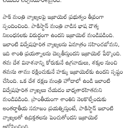
పాక్ మంత్రి వ్యాఖ్యలపై ఇజ్రాయెల్ ప్రభుత్వం తీవ్రంగా
స్పందించింది. పాకిస్థాన్ మంత్రి వాడిన భాష దౌత్య
నిబంధనలకు విరుద్ధంగా ఉందని ఇజ్రాయెల్ మండిపడింది.
ఇలాంటి విద్వేషపూరిత వ్యాఖ్యలను ఏమాత్రం సహించబోమని,
ఇది శాంతి ప్రయత్నాలను దెబ్బతీస్తుందని ఇజ్రాయెల్ పేర్కొంది.
తమ దేశ వినాశనాన్ని కోరుకునే ఉగ్రవాదులు, శక్తుల నుంచి
తమను తాము రక్షించుకునే హక్కు ఇజ్రాయెల్‌కు ఉందని స్పష్టం
చేసింది. ఒక దేశ రక్షణ మంత్రి హోదాలో ఉండి ఇలాంటి
విద్వేషపూరిత వ్యాఖ్యలు చేయడం బాధ్యతారహితమని
మండిపడింది. ప్రాంతీయంగా శాంతిని నెలకొల్పేందుకు
అంతర్జాతీయ సమాజం ప్రయత్నిస్తుంటే, పాకిస్థాన్ ఇలాంటి
వ్యాఖ్యలతో ఉద్రిక్తతలను పెంచుతోందని ఇజ్రాయెల్
ఆరోపించింది.