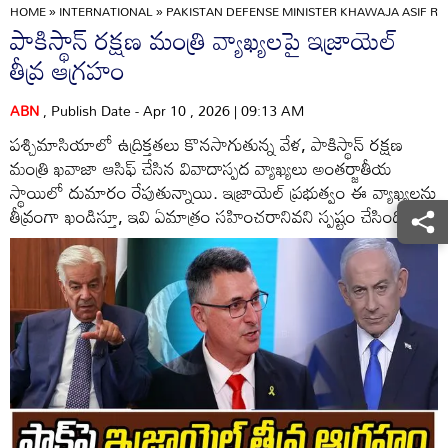
HOME
»
INTERNATIONAL
»
PAKISTAN DEFENSE MINISTER KHAWAJA ASIF RE
పాకిస్థాన్ రక్షణ మంత్రి వ్యాఖ్యలపై ఇజ్రాయెల్
తీవ్ర ఆగ్రహం
ABN
, Publish Date - Apr 10 , 2026 | 09:13 AM
పశ్చిమాసియాలో ఉద్రిక్తతలు కొనసాగుతున్న వేళ, పాకిస్థాన్ రక్షణ
మంత్రి ఖవాజా ఆసిఫ్ చేసిన వివాదాస్పద వ్యాఖ్యలు అంతర్జాతీయ
స్థాయిలో దుమారం రేపుతున్నాయి. ఇజ్రాయెల్ ప్రభుత్వం ఈ వ్యాఖ్యలను
తీవ్రంగా ఖండిస్తూ, ఇవి ఏమాత్రం సహించరానివని స్పష్టం చేసింది.