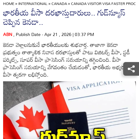
HOME
»
INTERNATIONAL
»
CANADA
»
CANADA VISITOR VISA FASTER PROCE
భారతీయ వీసా దరఖాస్తుదారులు.. గుడ్‌న్యూస్
చెప్పిన కెనడా..
ABN
, Publish Date - Apr 21 , 2026 | 03:37 PM
కెనడా వెళ్లాలనుకునే భారతీయులకు శుభవార్త. తాజాగా కెనడా
ప్రభుత్వం తాత్కాలిక నివాస దరఖాస్తులతో పాటు విజిటర్స్ వీసా, స్టడీ
పర్మిట్స్, సూపర్ వీసా ప్రాసెసింగ్‌ సమయాన్ని తగ్గించింది. వీసా
ప్రాసెసింగ్ సమయాన్ని వేగవంతం చేయడంతో, భారతీయ అభ్యర్థులకు
వీసా త్వరగా లభిస్తోంది.