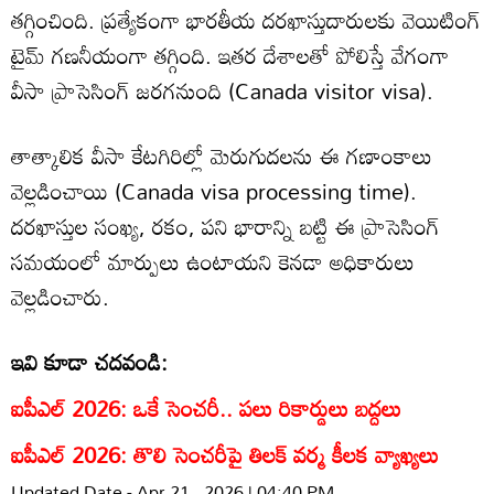
తగ్గించింది. ప్రత్యేకంగా భారతీయ దరఖాస్తుదారులకు వెయిటింగ్
టైమ్ గణనీయంగా తగ్గింది. ఇతర దేశాలతో పోలిస్తే వేగంగా
వీసా ప్రాసెసింగ్ జరగనుంది (Canada visitor visa).
తాత్కాలిక వీసా కేటగిరిల్లో మెరుగుదలను ఈ గణాంకాలు
వెల్లడించాయి (Canada visa processing time).
దరఖాస్తుల సంఖ్య, రకం, పని భారాన్ని బట్టి ఈ ప్రాసెసింగ్
సమయంలో మార్పులు ఉంటాయని కెనడా అధికారులు
వెల్లడించారు.
ఇవి కూడా చదవండి:
ఐపీఎల్ 2026: ఒకే సెంచరీ.. పలు రికార్డులు బద్దలు
ఐపీఎల్ 2026: తొలి సెంచరీపై తిలక్ వర్మ కీలక వ్యాఖ్యలు
Updated Date - Apr 21 , 2026 | 04:40 PM