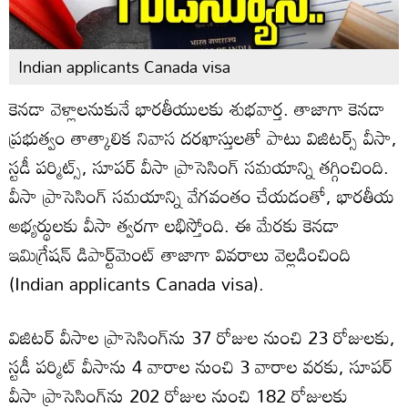
Indian applicants Canada visa
కెనడా వెళ్లాలనుకునే భారతీయులకు శుభవార్త. తాజాగా కెనడా
ప్రభుత్వం తాత్కాలిక నివాస దరఖాస్తులతో పాటు విజిటర్స్ వీసా,
స్టడీ పర్మిట్స్, సూపర్ వీసా ప్రాసెసింగ్‌ సమయాన్ని తగ్గించింది.
వీసా ప్రాసెసింగ్ సమయాన్ని వేగవంతం చేయడంతో, భారతీయ
అభ్యర్థులకు వీసా త్వరగా లభిస్తోంది. ఈ మేరకు కెనడా
ఇమిగ్రేషన్ డిపార్ట్‌మెంట్ తాజాగా వివరాలు వెల్లడించింది
(Indian applicants Canada visa).
విజిటర్ వీసాల ప్రాసెసింగ్‌ను 37 రోజుల నుంచి 23 రోజులకు,
స్టడీ పర్మిట్ వీసాను 4 వారాల నుంచి 3 వారాల వరకు, సూపర్
వీసా ప్రాసెసింగ్‌ను 202 రోజుల నుంచి 182 రోజులకు