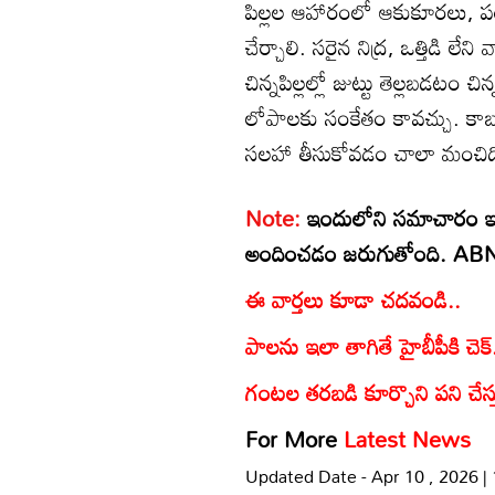
పిల్లల ఆహారంలో ఆకుకూరలు, పండ్
చేర్చాలి. సరైన నిద్ర, ఒత్తిడి 
చిన్నపిల్లల్లో జుట్టు తెల్లబడటం
లోపాలకు సంకేతం కావచ్చు. కాబట
సలహా తీసుకోవడం చాలా మంచిద
Note:
ఇందులోని సమాచారం ఇం
అందించడం జరుగుతోంది. ABN ఆంధ
ఈ వార్తలు కూడా చదవండి..
పాలను ఇలా తాగితే హైబీపీకి చెక్.
గంటల తరబడి కూర్చొని పని చేస్
For More
Latest News
Updated Date - Apr 10 , 2026 