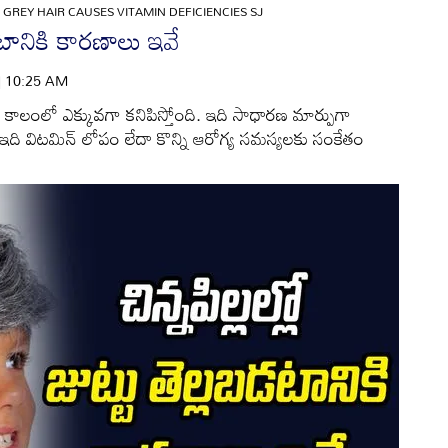
GREY HAIR CAUSES VITAMIN DEFICIENCIES SJ
లబడటానికి కారణాలు ఇవే
 | 10:25 AM
ీవలి కాలంలో ఎక్కువగా కనిపిస్తోంది. ఇది సాధారణ మార్పుగా
ం ఇది విటమిన్ లోపం లేదా కొన్ని ఆరోగ్య సమస్యలకు సంకేతం