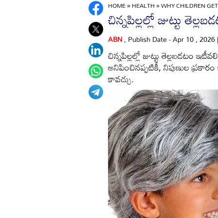
HOME
»
HEALTH
»
WHY CHILDREN GET 
చిన్నపిల్లల్లో జుట్టు తెల్
ABN
, Publish Date - Apr 10 , 2026
చిన్నపిల్లల్లో జుట్టు తెల్లబడటం ఇట
అనిపించినప్పటికీ, నిపుణుల ప్రకార
కావచ్చు.