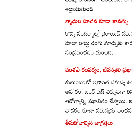
తెల్లబడుతుంది.
వ్యాధుల సూచన కూడా కావచ్చు
కొన్ని సందర్భాల్లో థైరాయిడ్ 
కూడా జుట్టు రంగు మార్పుకు కారణ
సంప్రదించడం మంచిది.
వంశపారంపర్యం, జీవనశైలి ప్రభ
కుటుంబంలో ఇలాంటి సమస్య ఉంటే
ఆహారం, జంక్ ఫుడ్ ఎక్కువగా తిన
ఆరోగ్యాన్ని ప్రభావితం చేస్తాయ
వాడకం కూడా సమస్యను పెంచవచ
తీసుకోవాల్సిన జాగ్రత్తలు