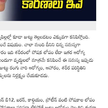
నపిల్లల్లో కూడా జుట్టు తెల్లబడటం ఎక్కువగా కనిపిస్తోంది.
ిగించే విషయం. చాలా మంది దీనిని చిన్న సమస్యగా
రకారం ఇది శరీరంలో పోషక లోపం లేదా ఇతర ఆరోగ్య
ందుగా వృద్ధులలో మాత్రమే కనిపించే ఈ సమస్య ఇప్పుడు
లల జుట్టు రంగు వారి ఆరోగ్యం, ఆహారం, శరీర పరిస్థితిని
్పులను నిర్లక్ష్యం చేయకూడదు.
విటమిన్ బి12, ఐరన్, కాల్షియం, ప్రోటీన్ వంటి పోషకాల లోపం
కాలు సరిపడా లేకపోతే జుట్టు ఆరోగ్యం దెబ్బతిని త్వరగా