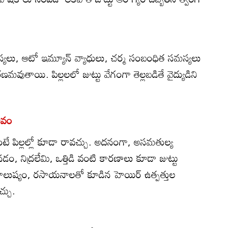
సమస్యలు, ఆటో ఇమ్యూన్ వ్యాధులు, చర్మ సంబంధిత సమస్యలు
మవుతాయి. పిల్లలలో జుట్టు వేగంగా తెల్లబడితే వైద్యుడిని
ావం
 పిల్లల్లో కూడా రావచ్చు. అదనంగా, అసమతుల్య
డం, నిద్రలేమి, ఒత్తిడి వంటి కారణాలు కూడా జుట్టు
ి. కాలుష్యం, రసాయనాలతో కూడిన హెయిర్ ఉత్పత్తుల
్చు.