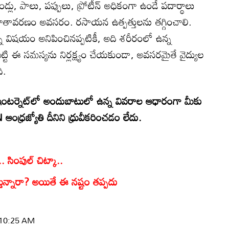
లు, పాలు, పప్పులు, ప్రోటీన్ అధికంగా ఉండే పదార్థాలు
లేని వాతావరణం అవసరం. రసాయన ఉత్పత్తులను తగ్గించాలి.
 చిన్న విషయం అనిపించినప్పటికీ, అది శరీరంలో ఉన్న
్టి ఈ సమస్యను నిర్లక్ష్యం చేయకుండా, అవసరమైతే వైద్యుల
ి.
టర్నెట్‌లో అందుబాటులో ఉన్న వివరాల ఆధారంగా మీకు
్రజ్యోతి దీనిని ధ్రువీకరించడం లేదు.
. సింపుల్ చిట్కా..
తున్నారా? అయితే ఈ నష్టం తప్పదు
| 10:25 AM