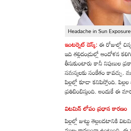
Headache in Sun Exposure
ఇంటర్నెట్ డెస్క్:
ఈ రోజుల్లో చిన్
ఇది తల్లిదండ్రుల్లో ఆందోళన కల
తీసుకుంటారు కానీ నిపుణుల ప్
సమస్యలకు సంకేతం కావచ్చు. ము
పిల్లల్లో కూడా కనిపిస్తోంది. పిల్
ప్రతిబింబిస్తుంది. అందుకే ఈ మార
విటమిన్ లోపం ప్రధాన కారణం
పిల్లల్లో జుట్టు తెల్లబడటానికి 
ముఖ్య కారణంగా ఉంటుంది. ఈ పోష