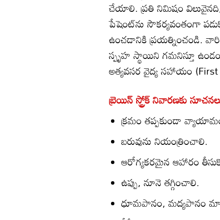
చేయాలి. ప్రతి నిమిషం విలువైనది,
పేషెంట్‌ను సౌకర్యవంతంగా పడుకోబె
ఉంచడానికి ప్రయత్నించండి. వారిక
స్పృహ స్థాయిని గమనిస్తూ ఉండం
అత్యవసర వైద్య సహాయం (First
బ్రెయిన్ స్ట్రోక్ నివారణకు సూచనల
క్రమం తప్పకుండా వ్యాయామ
బరువును నియంత్రించాలి.
ఆరోగ్యకరమైన ఆహారం తీసుక
ఉప్పు, నూనె తగ్గించాలి.
ధూమపానం, మద్యపానం మా