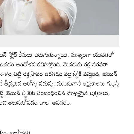
ెయిన్ స్ట్రోక్ కేసులు పెరుగుతున్నాయి. ముఖ్యంగా యువతలో
ంచడం ఆందోళన కలిగిస్తోంది. మెదడుకు రక్త సరఫరా
ం చిట్లి రక్తస్రావం జరగడం వల్ల స్ట్రోక్ వస్తుంది. బ్రెయిన్
ంచే తీవ్రమైన ఆరోగ్య సమస్య. ముందుగానే లక్షణాలను గుర్తిస్తే
ి బ్రెయిన్ స్ట్రోక్‌కు సంబంధించిన ముఖ్యమైన లక్షణాలు,
రించి తెలుసుకోవడం చాలా అవసరం.
త్తుగా బలహీనత.