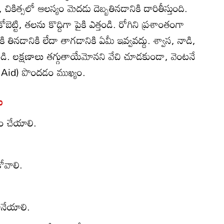
 చికిత్సలో ఆలస్యం మెదడు దెబ్బతినడానికి దారితీస్తుంది.
ట్టి, తలను కొద్దిగా పైకి ఎత్తండి. రోగిని ప్రశాంతంగా
ి తినడానికి లేదా తాగడానికి ఏమీ ఇవ్వవద్దు. శ్వాస, నాడి,
డి. లక్షణాలు తగ్గుతాయేమోనని వేచి చూడకుండా, వెంటనే
 Aid) పొందడం ముఖ్యం.
ు
ం చేయాలి.
ోవాలి.
నేయాలి.