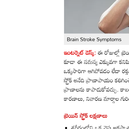
Brain Stroke Symptoms
ఇంటర్నెట్ డెస్క్:
ఈ రోజుల్లో బ్ర
కూడా ఈ సమస్య ఎక్కువగా కనిపి
ఒక్కసారిగా ఆగిపోవడం లేదా రక్తనాళ
స్ట్రోక్ అనేది ప్రాణాపాయం కలిగి
ప్రాణాలను కాపాడుకోవచ్చు. కాబట్ట
కారణాలు, నివారణ మార్గాల గు
బ్రెయిన్ స్ట్రోక్ లక్షణాలు
శరీరంలోని ఒక వైపు అకస్మా