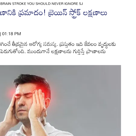
 BRAIN STROKE YOU SHOULD NEVER IGNORE SJ
నికి ప్రమాదం! బ్రెయిన్ స్ట్రోక్ లక్షణాలు
 | 01:18 PM
కలిగించే తీవ్రమైన ఆరోగ్య సమస్య. ప్రస్తుతం ఇది కేవలం వృద్ధులకు
ుగుతోంది. ముందుగానే లక్షణాలను గుర్తిస్తే ప్రాణాలను