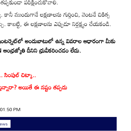
మం తప్పకుండా పరీక్షించుకోవాలి.
స్య. కానీ ముందుగానే లక్షణాలను గుర్తించి, వెంటనే చికిత్స
్చు. కాబట్టి, ఈ లక్షణాలను ఎప్పుడూ నిర్లక్ష్యం చేయకండి.
టర్నెట్‌లో అందుబాటులో ఉన్న వివరాల ఆధారంగా మీకు
్రజ్యోతి దీనిని ధ్రువీకరించడం లేదు.
. సింపుల్ చిట్కా..
తున్నారా? అయితే ఈ నష్టం తప్పదు
| 01:50 PM
News