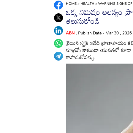
HOME
»
HEALTH
»
WARNING SIGNS OF
ఒక్క నిమిషం ఆలస్యం ప్రాణా
తెలుసుకోండి
ABN
, Publish Date - Mar 30 , 2026
బ్రెయిన్ స్ట్రోక్ అనేది ప్రాణాపాయం 
మాత్రమే కాకుండా యువతలో కూడా పెర
కాపాడుకోవచ్చు.