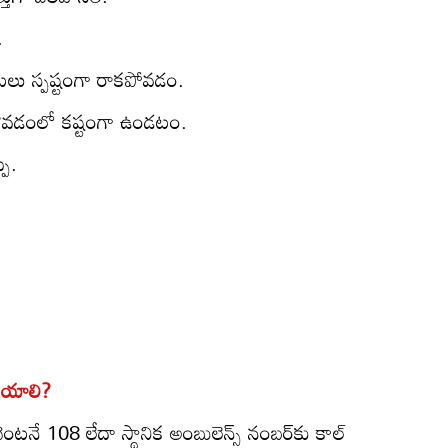
.
లు స్పష్టంగా రాకపోవడం.
సుకోవడంలో కష్టంగా ఉండటం.
పి.
చేయాలి?
్తే, వెంటనే 108 లేదా స్థానిక అంబులెన్స్ నంబర్‌కు కాల్