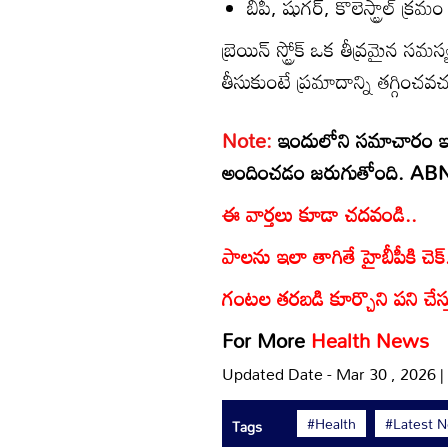
బీపీ, షుగర్, కొలెస్ట్రాల్ క్ర
బ్రెయిన్ స్ట్రోక్ ఒక తీవ్రమైన సమ
తీసుకుంటే ప్రమాదాన్ని తగ్గించవచ
Note:
ఇందులోని సమాచారం ఇం
అందించడం జరుగుతోంది. ABN ఆంధ
ఈ వార్తలు కూడా చదవండి..
పాలను ఇలా తాగితే హైబీపీకి చెక్.
గంటల తరబడి కూర్చొని పని చేస్
For More
Health News
Updated Date - Mar 30 , 2026 
#Health
#Latest 
Tags