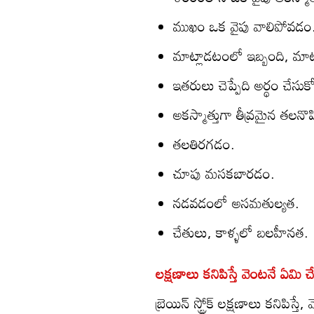
ముఖం ఒక వైపు వాలిపోవడం
మాట్లాడటంలో ఇబ్బంది, మాట
ఇతరులు చెప్పేది అర్థం చే
అకస్మాత్తుగా తీవ్రమైన తలనొప్
తలతిరగడం.
చూపు మసకబారడం.
నడవడంలో అసమతుల్యత.
చేతులు, కాళ్ళలో బలహీనత.
లక్షణాలు కనిపిస్తే వెంటనే ఏమి 
బ్రెయిన్ స్ట్రోక్ లక్షణాలు కనిపిస