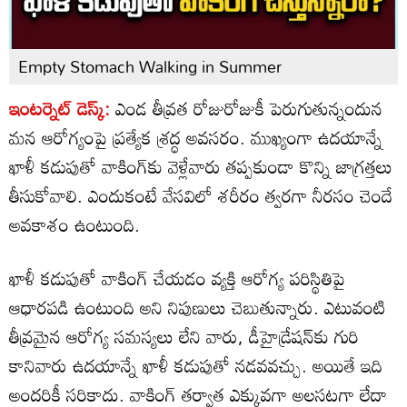
Empty Stomach Walking in Summer
ఇంటర్నెట్ డెస్క్:
ఎండ తీవ్రత రోజురోజుకీ పెరుగుతున్నందున
మన ఆరోగ్యంపై ప్రత్యేక శ్రద్ధ అవసరం. ముఖ్యంగా ఉదయాన్నే
ఖాళీ కడుపుతో వాకింగ్‌కు వెళ్లేవారు తప్పకుండా కొన్ని జాగ్రత్తలు
తీసుకోవాలి. ఎందుకంటే వేసవిలో శరీరం త్వరగా నీరసం చెందే
అవకాశం ఉంటుంది.
ఖాళీ కడుపుతో వాకింగ్ చేయడం వ్యక్తి ఆరోగ్య పరిస్థితిపై
ఆధారపడి ఉంటుంది అని నిపుణులు చెబుతున్నారు. ఎటువంటి
తీవ్రమైన ఆరోగ్య సమస్యలు లేని వారు, డీహైడ్రేషన్‌కు గురి
కానివారు ఉదయాన్నే ఖాళీ కడుపుతో నడవవచ్చు. అయితే ఇది
అందరికీ సరికాదు. వాకింగ్ తర్వాత ఎక్కువగా అలసటగా లేదా