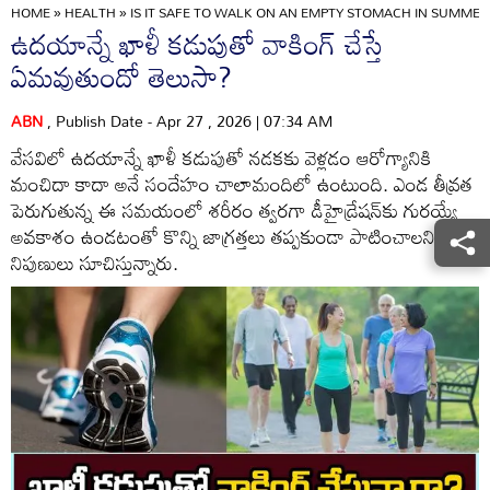
HOME
»
HEALTH
»
IS IT SAFE TO WALK ON AN EMPTY STOMACH IN SUMMER
ఉదయాన్నే ఖాళీ కడుపుతో వాకింగ్ చేస్తే
ఏమవుతుందో తెలుసా?
ABN
, Publish Date - Apr 27 , 2026 | 07:34 AM
వేసవిలో ఉదయాన్నే ఖాళీ కడుపుతో నడకకు వెళ్లడం ఆరోగ్యానికి
మంచిదా కాదా అనే సందేహం చాలామందిలో ఉంటుంది. ఎండ తీవ్రత
పెరుగుతున్న ఈ సమయంలో శరీరం త్వరగా డీహైడ్రేషన్‌కు గురయ్యే
అవకాశం ఉండటంతో కొన్ని జాగ్రత్తలు తప్పకుండా పాటించాలని
నిపుణులు సూచిస్తున్నారు.