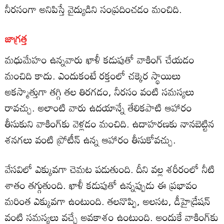
నీరసంగా అనిపిస్తే వైద్యుడిని సంప్రదించడం మంచిది.
జాగ్రత్త
మధుమేహం ఉన్నవారు ఖాళీ కడుపుతో వాకింగ్ చేయడం
మంచిది కాదు. ఎందుకంటే రక్తంలో చక్కెర స్థాయిలు
అకస్మాత్తుగా తగ్గి తల తిరగడం, నీరసం వంటి సమస్యలు
రావచ్చు. అలాంటి వారు ఉదయాన్నే తేలికపాటి ఆహారం
తీసుకుని వాకింగ్‌కు వెళ్లడం మంచిది. ఉదాహరణకు నానబెట్టిన
శనగలు వంటి ప్రోటీన్ ఉన్న ఆహారం తీసుకోవచ్చు.
వేసవిలో ఎక్కువగా చెమట పడుతుంది. దీని వల్ల శరీరంలో నీటి
శాతం తగ్గుతుంది. ఖాళీ కడుపుతో ఉన్నప్పుడు ఈ ప్రభావం
మరింత ఎక్కువగా ఉంటుంది. తలనొప్పి, అలసట, డీహైడ్రేషన్
వంటి సమస్యలు వచ్చే అవకాశం ఉంటుంది. అందుకే వాకింగ్‌కు