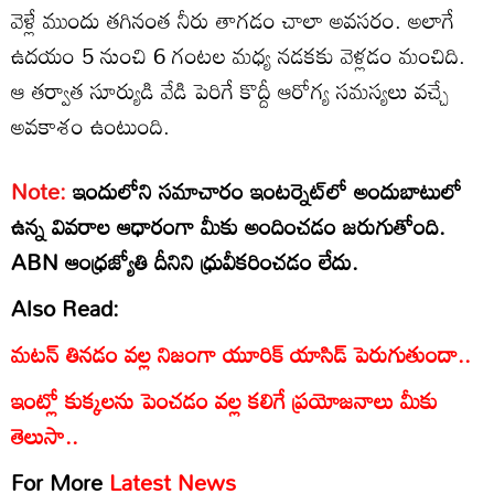
వెళ్లే ముందు తగినంత నీరు తాగడం చాలా అవసరం. అలాగే
ఉదయం 5 నుంచి 6 గంటల మధ్య నడకకు వెళ్లడం మంచిది.
ఆ తర్వాత సూర్యుడి వేడి పెరిగే కొద్దీ ఆరోగ్య సమస్యలు వచ్చే
అవకాశం ఉంటుంది.
Note:
ఇందులోని సమాచారం ఇంటర్నెట్‌లో అందుబాటులో
ఉన్న వివరాల ఆధారంగా మీకు అందించడం జరుగుతోంది.
ABN ఆంధ్రజ్యోతి దీనిని ధ్రువీకరించడం లేదు.
Also Read:
మటన్ తినడం వల్ల నిజంగా యూరిక్ యాసిడ్ పెరుగుతుందా..
ఇంట్లో కుక్కలను పెంచడం వల్ల కలిగే ప్రయోజనాలు మీకు
తెలుసా..
For More
Latest News