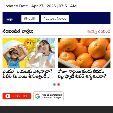
Updated Date - Apr 27 , 2026 | 07:51 AM
#Health
#Latest News
Tags
సంబంధిత వార్తలు
మరిన్ని చదవండి
ఎండలో బయటకు వెళ్తున్నారా?
రోజూ నారింజ పండు తినడం
వీటిని మీ వెంట తీసుకెళ్లండి..!
వల్ల ఫ్యాటీ లివర్ తగ్గుతుందా?
SUBSCRIBE