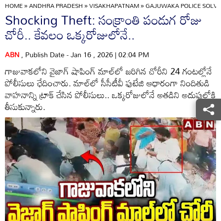
HOME
»
ANDHRA PRADESH
»
VISAKHAPATNAM
»
GAJUWAKA POLICE SOLVE 
Shocking Theft: సంక్రాంతి పండుగ రోజు
చోరీ.. కేవలం ఒక్కరోజులోనే..
ABN
, Publish Date - Jan 16 , 2026 | 02:04 PM
గాజువాకలోని వైజాగ్ షాపింగ్‌ మాల్‌లో జరిగిన చోరీని 24 గంటల్లోనే
పోలీసులు ఛేదించారు. మాల్‌లో సీసీటీవీ ఫుటేజి ఆధారంగా నిందితుడి
వాహనాన్ని ట్రాక్ చేసిన పోలీసులు.. ఒక్కరోజులోనే అతడిని అదుపులోకి
తీసుకున్నారు.