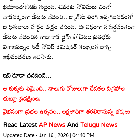
భయాందోళనకు గురైంది. చివరకు పోలీసులు ఎంతో
చాకచక్యంగా కేసును ఛేదించి.. బ్యాగ్‌ను తిరిగి అప్పగించడంతో
బాధితురాలు హర్షం వ్యక్తం చేసింది. ఈ విధంగా సమర్థవంతంగా
కేసును ఛేదించిన గాజువాక క్రైమ్ పోలీసుల ప్రతిభకు
విశాఖపట్నం సిటీ పోలీస్ కమిషనర్ శంఖబ్రత బాగ్చి
అభినందనలు తెలిపారు.
ఇవి కూడా చదవండి...
ఆ కుక్కకు ఏమైంది.. నాలుగు రోజులుగా దేవతల విగ్రహాల
చుట్టూ ప్రదక్షిణలు
వైభవంగా ప్రభల ఉత్సవం.. లక్షలాదిగా తరలిరానున్న భక్తులు
Read Latest
AP News
And
Telugu News
Updated Date - Jan 16 , 2026 | 04:40 PM