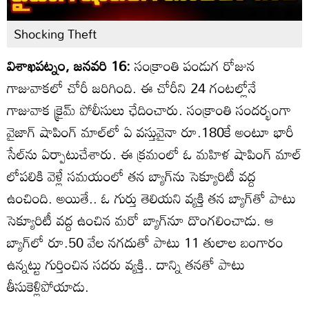
Shocking Theft
విశాఖపట్నం, జనవరి 16:
సంక్రాంతి పండుగ రోజున
గాజువాకలో చోరీ జరిగింది. ఈ చోరీని 24 గంటల్లోనే
గాజువాక క్రైమ్ పోలీసులు ఛేదించారు. సంక్రాంతి సందర్భంగా
వైజాగ్ షాపింగ్ మాల్‌లో ఏ వస్తువైనా రూ.180కే అంటూ భారీ
సేల్‌ను ఏర్పాటుచేశారు. ఈ క్రమంలో ఓ మహిళ షాపింగ్‌ మాల్‌
లోపలికి వెళ్లే సమయంలో తన బ్యాగ్‌ను సెక్యూరిటీ వద్ద
ఉంచింది. అయితే.. ఓ గుర్తు తెలియని వ్యక్తి తన బ్యాగ్‌తో పాటు
సెక్యూరిటీ వద్ద ఉంచిన మరో బ్యాగ్‌‌నూ దొంగలించాడు. ఆ
బ్యాగ్‌లో రూ.50 వేల నగదుతో పాటు 11 తులాల బంగారం
ఉన్నట్టు గుర్తించిన సదరు వ్యక్తి.. దాన్ని తనతో పాటు
తీసుకెళ్లిపోయాడు.