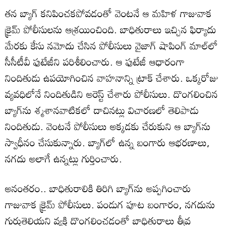
తన బ్యాగ్ కనిపించకపోవడంతో వెంటనే ఆ మహిళ గాజువాక
క్రైమ్ పోలీసులను ఆశ్రయించింది. బాధితురాలు ఇచ్చిన ఫిర్యాదు
మేరకు కేసు నమోదు చేసిన పోలీసులు వైజాగ్ షాపింగ్ మాల్‌లో
సీసీటీవీ ఫుటేజీని పరిశీలించారు. ఆ ఫుటేజీ ఆధారంగా
నిందితుడు ఉపయోగించిన వాహనాన్ని ట్రాక్ చేశారు. ఒక్కరోజు
వ్యవధిలోనే నిందితుడిని అరెస్ట్ చేశారు పోలీసులు. దొంగలించిన
బ్యాగ్‌ను శ్మశానవాటికలో దాచినట్లు విచారణలో తెలిపాడు
నిందితుడు. వెంటనే పోలీసులు అక్కడకు చేరుకుని ఆ బ్యాగ్‌ను
స్వాధీనం చేసుకున్నారు. బ్యాగ్‌లో ఉన్న బంగారు ఆభరణాలు,
నగదు అలాగే ఉన్నట్లు గుర్తించారు.
అనంతరం.. బాధితురాలికి తిరిగి బ్యాగ్‌ను అప్పగించారు
గాజువాక క్రైమ్ పోలీసులు. పండుగ పూట బంగారం, నగదును
గుర్తుతెలియని వ్యక్తి దొంగలించడంతో బాధితురాలు తీవ్ర