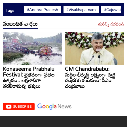
#Andhra Pradesh
#Visakhapatnam
#Gajuwaka
Tags
సంబంధిత వార్తలు
మరిన్ని చదవండి
Konaseema Prabhalu
CM Chandrababu:
Festival: వైభవంగా ప్రభల
సుస్థిరాభివృద్ధి లక్ష్యంగా స్వర్ణ
ఉత్సవం.. లక్షలాదిగా
చంద్రగిరి మండలం: సీఎం
తరలిరానున్న భక్తులు
చంద్రబాబు
SUBSCRIBE