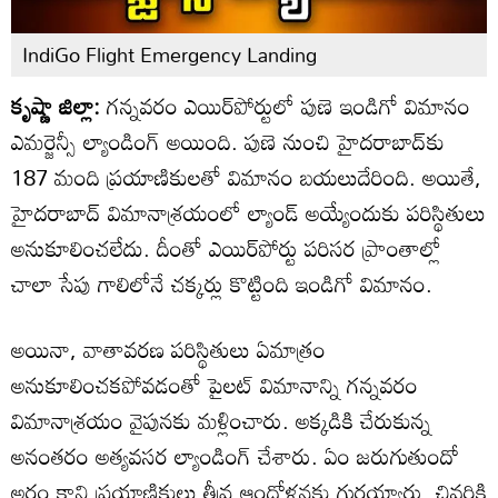
IndiGo Flight Emergency Landing
కృష్ణా జిల్లా:
గన్నవరం ఎయిర్‌పోర్టులో పుణె ఇండిగో విమానం
ఎమర్జెన్సీ ల్యాండింగ్ అయింది. పుణె నుంచి హైదరాబాద్‌కు
187 మంది ప్రయాణికులతో విమానం బయలుదేరింది. అయితే,
హైదరాబాద్ విమానాశ్రయంలో ల్యాండ్ అయ్యేందుకు పరిస్థితులు
అనుకూలించలేదు. దీంతో ఎయిర్‌పోర్టు పరిసర ప్రాంతాల్లో
చాలా సేపు గాలిలోనే చక్కర్లు కొట్టింది ఇండిగో విమానం.
అయినా, వాతావరణ పరిస్థితులు ఏమాత్రం
అనుకూలించకపోవడంతో పైలట్ విమానాన్ని గన్నవరం
విమానాశ్రయం వైపునకు మళ్లించారు. అక్కడికి చేరుకున్న
అనంతరం అత్యవసర ల్యాండింగ్ చేశారు. ఏం జరుగుతుందో
అర్థం కాని ప్రయాణికులు తీవ్ర ఆందోళనకు గురయ్యారు. చివరికి