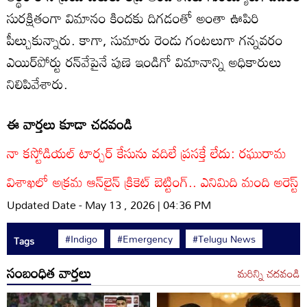
సురక్షితంగా విమానం కిందకు దిగడంతో అంతా ఊపిరి
పీల్చుకున్నారు. కాగా, సుమారు రెండు గంటలుగా గన్నవరం
ఎయిర్‌పోర్టు రన్‌వేపైనే పుణె ఇండిగో విమానాన్ని అధికారులు
నిలిపివేశారు.
ఈ వార్తలు కూడా చదవండి
నా కస్టోడియల్ టార్చర్ కేసును వదిలే ప్రసక్తే లేదు: రఘురామ
విశాఖలో అక్రమ ఆన్‌లైన్ క్రికెట్ బెట్టింగ్.. ఎనిమిది మంది అరెస్ట్
Updated Date - May 13 , 2026 | 04:36 PM
#Indigo
#Emergency
#Telugu News
Tags
సంబంధిత వార్తలు
మరిన్ని చదవండి