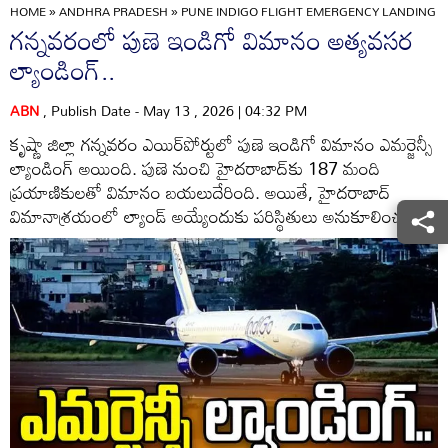
HOME
»
ANDHRA PRADESH
»
PUNE INDIGO FLIGHT EMERGENCY LANDING 
గన్నవరంలో పుణె ఇండిగో విమానం అత్యవసర
ల్యాండింగ్..
ABN
, Publish Date - May 13 , 2026 | 04:32 PM
కృష్ణా జిల్లా గన్నవరం ఎయిర్‌పోర్టులో పుణె ఇండిగో విమానం ఎమర్జెన్సీ
ల్యాండింగ్ అయింది. పుణె నుంచి హైదరాబాద్‌కు 187 మంది
ప్రయాణికులతో విమానం బయలుదేరింది. అయితే, హైదరాబాద్
విమానాశ్రయంలో ల్యాండ్ అయ్యేందుకు పరిస్థితులు అనుకూలించలేదు.