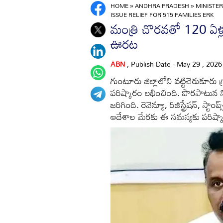
HOME
»
ANDHRA PRADESH
»
MINISTE
ISSUE RELIEF FOR 515 FAMILIES ERK
మంత్రి చొరవతో 120 ఏళ్
ఊరట
ABN
, Publish Date - May 29 , 202
గుంటూరు జిల్లాలోని వట్టిచెరుకూరు గ
పరిష్కారం లభించింది. పొరపాటున 
జరిగింది. రెవెన్యూ, రిజిస్ట్రేషన్, స
ఆదేశాల మేరకు ఈ సమస్యకు పరిష్కా