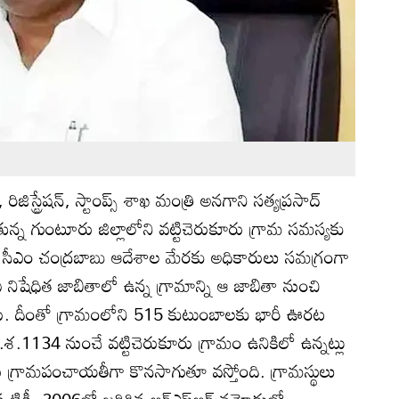
 రిజిస్ట్రేషన్, స్టాంప్స్ శాఖ మంత్రి అనగాని సత్యప్రసాద్
న్న గుంటూరు జిల్లాలోని వట్టిచెరుకూరు గ్రామ సమస్యకు
ి. సీఎం చంద్రబాబు ఆదేశాల మేరకు అధికారులు సమగ్రంగా
 నిషేధిత జాబితాలో ఉన్న గ్రామాన్ని ఆ జాబితా నుంచి
ారు. దీంతో గ్రామంలోని 515 కుటుంబాలకు భారీ ఊరట
క్రీ.శ.1134 నుంచే వట్టిచెరుకూరు గ్రామం ఉనికిలో ఉన్నట్లు
 గ్రామపంచాయతీగా కొనసాగుతూ వస్తోంది. గ్రామస్థులు