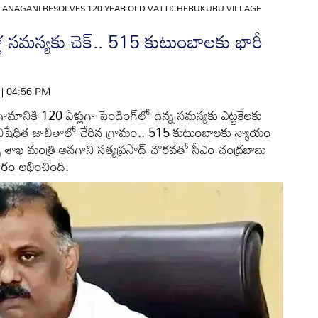
R ANAGANI RESOLVES 120 YEAR OLD VATTICHERUKURU VILLAGE
ల సమస్యకు చెక్.. 515 కుటుంబాలకు భారీ
6 | 04:56 PM
్రామానికి 120 ఏళ్లుగా పెండింగ్‌లో ఉన్న సమస్యకు ఎట్టకేలకు
నిషేధిత జాబితాలో చేరిన గ్రామం.. 515 కుటుంబాలకు న్యాయం
్టాంప్స్ శాఖ మంత్రి అనగాని సత్యప్రసాద్ చొరవతో సీఎం చంద్రబాబు
రం లభించింది.