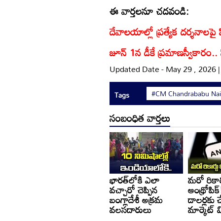
ఈ వార్తలనూ చదవండి:
దేవాలయాల్లో ప్రత్యేక దర్శనాలపై ప
జూన్ 1న డీకే ప్రమాణస్వీకారం..
Updated Date - May 29 , 2026 
#CM Chandrababu Na
Tags
సంబంధిత వార్తలు
భారత్‌లోకి ఎలా
మరో రికార
వచ్చారో చెప్పిన
ఆంథ్రోపిక్
బంగ్లాదేశీ అక్రమ
డాలర్లకు 
వలసదారులు
మార్కెట్ 