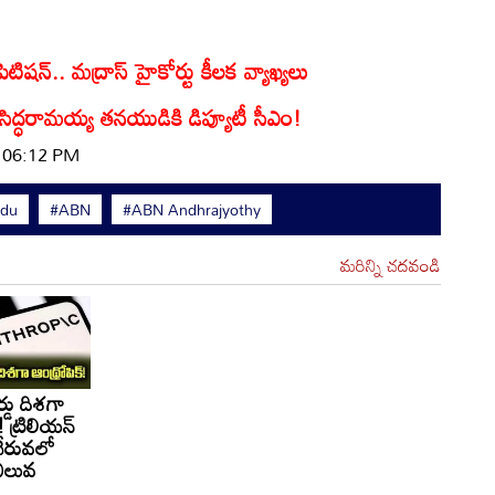
ిటిషన్.. మద్రాస్ హైకోర్టు కీలక వ్యాఖ్యలు
 సిద్ధరామయ్య తనయుడికి డిప్యూటీ సీఎం!
| 06:12 PM
idu
#ABN
#ABN Andhrajyothy
మరిన్ని చదవండి
్డు దిశగా
! ట్రిలియన్
చేరువలో
విలువ