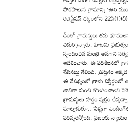
అప్పటి నుంచే పన్నులు చెల్లిస్తు
పొరపాటున గ్రామాన్ని ‘ఊరి ము
రిజిస్ట్రేషన్ చట్టంలోని 22ఏ(1)(బ
దీంతో గ్రామస్థులు తమ భూములన
ఎదుర్కొన్నారు. కూటమి ప్రభుత్వ
స్పందించిన మంత్రి అనగాని సత్య
ఆదేశించారు. ఈ పరిశీలనలో గ్ర
చేసినట్లు తేలింది. ప్రస్తుతం అక
ఈ నేపథ్యంలో గ్రామ విస్తీర్ణంల
జాబితా నుంచి తొలగించాలని రెవె
గ్రామస్థులు హర్షం వ్యక్తం చేస్త
మాట్లాడుతూ.. ‘ఏళ్లుగా పెండింగ
పరిష్కరిస్తోంది. ప్రజలకు న్యాయం