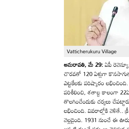
Vatticherukuru Village
అమరావతి, మే 29:
ఏపీ రెవెన్యూ,
చొరవతో 120 ఏళ్లుగా కొనసాగుతు
ఎట్టకేలకు పరిష్కారం లభించింద
పరిశీలించి, శతాబ్ద కాలంగా 22ఏ
తొలగించేందుకు చర్యలు చేపట్ట
లభించింది. వివరాల్లోకి వెళితే.. 
వెల్లడైంది. 1931 నుంచే ఈ ఊరు