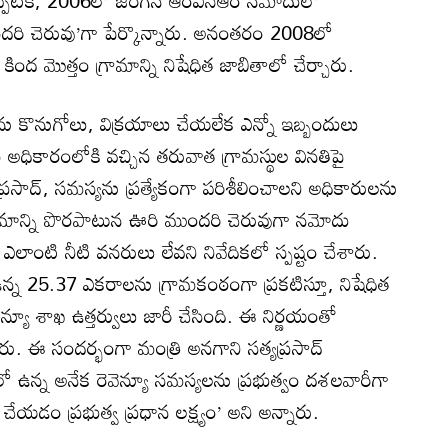
న్నప్పటికీ, 2006లో జరిగిన ఆర్‌ఎస్‌ఆర్‌ నమోదులో
ందరి చెరువు’గా పేర్కొన్నారు. అనంతరం 2008లో
ి) కింద మొత్తం గ్రామాన్ని నిషేధిత జాబితాలో చేర్చారు.
ు కొనుగోలు, విక్రయాలు చేయలేక ఎన్నో ఇబ్బందులు
ం అధికారంలోకి వచ్చిన తరువాత గ్రామస్థుల వినతిపై
ప్రసాద్, సమస్యను ప్రత్యేకంగా పరిశీలించాలని అధికారులను
ామాన్ని పొరపాటున ఊరి ముందరి చెరువుగా నమోదు
్కడ ఎలాంటి నీటి వనరులు లేవని నివేదికలో స్పష్టం చేశారు.
ో ఉన్న 25.37 ఎకరాలను గ్రామకంఠంగా ప్రకటిస్తూ, నిషేధిత
న్యూ శాఖ ఉత్తర్వులు జారీ చేసింది. ఈ నిర్ణయంతో
ున్నారు. ఈ సందర్భంగా మంత్రి అనగాని సత్యప్రసాద్
్‌లో ఉన్న అనేక రెవెన్యూ సమస్యలను ప్రభుత్వం దశలవారీగా
 చేయడం ప్రభుత్వ ప్రధాన లక్ష్యం’ అని అన్నారు.