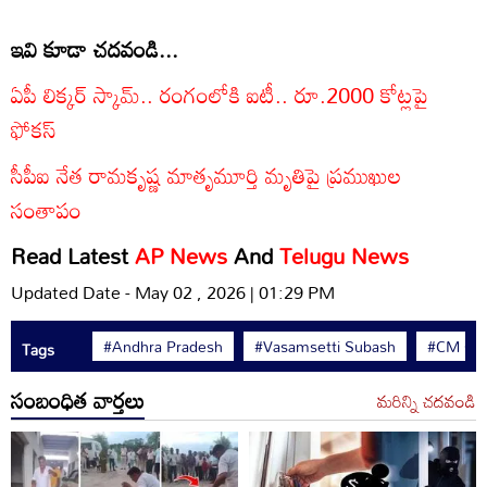
ఇవి కూడా చదవండి...
ఏపీ లిక్కర్ స్కామ్.. రంగంలోకి ఐటీ.. రూ.2000 కోట్లపై
ఫోకస్
సీపీఐ నేత రామకృష్ణ మాతృమూర్తి మృతిపై ప్రముఖుల
సంతాపం
Read Latest
AP News
And
Telugu News
Updated Date - May 02 , 2026 | 01:29 PM
#Andhra Pradesh
#Vasamsetti Subash
#CM Cha
Tags
సంబంధిత వార్తలు
మరిన్ని చదవండి