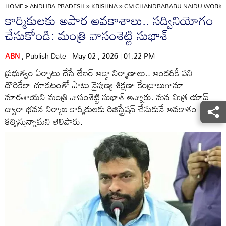
HOME
»
ANDHRA PRADESH
»
KRISHNA
»
CM CHANDRABABU NAIDU WORKING
కార్మికులకు అపార అవకాశాలు.. సద్వినియోగం
చేసుకోండి: మంత్రి వాసంశెట్టి సుభాశ్
ABN
, Publish Date - May 02 , 2026 | 01:22 PM
ప్రభుత్వం ఏర్పాటు చేసే లేబర్ అడ్డా నిర్మాణాలు.. అందరికీ పని
దొరికేలా చూడటంతో పాటు నైపుణ్య శిక్షణా కేంద్రాలుగానూ
మారతాయని మంత్రి వాసంశెట్టి సుభాశ్ అన్నారు. మన మిత్ర యాప్
ద్వారా భవన నిర్మాణ కార్మికులకు రిజిస్ట్రేషన్ చేసుకునే అవకాశం
కల్పిస్తున్నామని తెలిపారు.