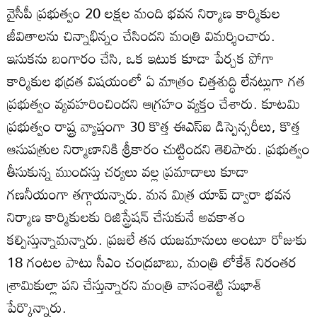
వైసీపీ ప్రభుత్వం 20 లక్షల మంది భవన నిర్మాణ కార్మికుల
జీవితాలను చిన్నాభిన్నం చేసిందని మంత్రి విమర్శించారు.
ఇసుకను బంగారం చేసి, ఒక ఇటుక కూడా పేర్చక పోగా
కార్మికుల భద్రత విషయంలో ఏ మాత్రం చిత్తశుద్ధి లేనట్లుగా గత
ప్రభుత్వం వ్యవహరించిందని ఆగ్రహం వ్యక్తం చేశారు. కూటమి
ప్రభుత్వం రాష్ట్ర వ్యాప్తంగా 30 కొత్త ఈఎస్ఐ డిస్పెన్సరీలు, కొత్త
ఆసుపత్రుల నిర్మాణానికి శ్రీకారం చుట్టిందని తెలిపారు. ప్రభుత్వం
తీసుకున్న ముందస్తు చర్యలు వల్ల ప్రమాదాలు కూడా
గణనీయంగా తగ్గాయన్నారు. మన మిత్ర యాప్ ద్వారా భవన
నిర్మాణ కార్మికులకు రిజిస్ట్రేషన్ చేసుకునే అవకాశం
కల్పిస్తున్నామన్నారు. ప్రజలే తన యజమానులు అంటూ రోజుకు
18 గంటల పాటు సీఎం చంద్రబాబు, మంత్రి లోకేశ్‌ నిరంతర
శ్రామికుల్లా పని చేస్తున్నారని మంత్రి వాసంశెట్టి సుభాశ్
పేర్కొన్నారు.