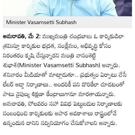
Minister Vasamsetti Subhash
అమరావతి, మే 2:
ముఖ్యమంత్రి చంద్రబాబు ఓ కార్మికుడిలా
శ్రమిస్తూ కార్మికుల భద్రత, సంక్షేమం, అభివృద్ధి కోసం
నిరంతరం కృషి చేస్తున్నారని మంత్రి వాసంశెట్టి
శుభాశ్(Minister Vasamsetti Subhash) అన్నారు.
శనివారం మీడియాతో మాట్లాడుతూ.. ప్రభుత్వం ఏర్పాటు చేసే
లేబర్ అడ్డా నిర్మాణాలు.. అందరికీ పని దొరికేలా చూడటంతో
పాటు నైపుణ్య శిక్షణా కేంద్రాలుగానూ మారతాయన్నారు.
అమరావతి, పోలవరం సహా వివిధ పెట్టుబడుల నిర్మాణాలకు
సంబంధించి కార్మికులకు అపార అవకాశాలు రాష్ట్రంలోనే
ఉన్నందున దానిని సద్వినియోగం చేసుకోవాలని అన్నారు.