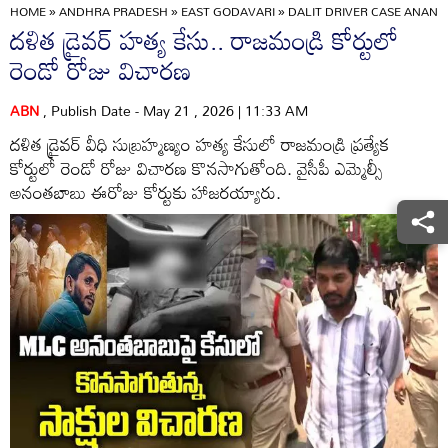
HOME
»
ANDHRA PRADESH
»
EAST GODAVARI
»
DALIT DRIVER CASE ANAN
దళిత డ్రైవర్ హత్య కేసు.. రాజమండ్రి కోర్టులో
రెండో రోజు విచారణ
ABN
, Publish Date - May 21 , 2026 | 11:33 AM
దళిత డ్రైవర్ వీధి సుబ్రహ్మణ్యం హత్య కేసులో రాజమండ్రి ప్రత్యేక
కోర్టులో రెండో రోజు విచారణ కొనసాగుతోంది. వైసీపీ ఎమ్మెల్సీ
అనంతబాబు ఈరోజు కోర్టుకు హాజరయ్యారు.