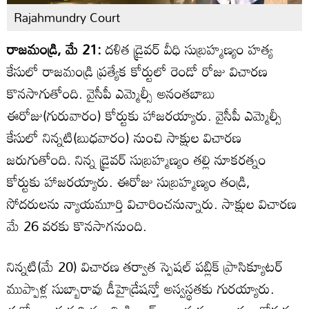
Rajahmundry Court
రాజమండ్రి, మే 21:
దళిత డ్రైవర్ వీధి సుబ్రహ్మణ్యం హత్య
కేసులో రాజమండ్రి ప్రత్యేక కోర్టులో రెండో రోజు విచారణ
కొనసాగుతోంది. వైసీపీ ఎమ్మెల్సీ అనంతబాబు
ఈరోజు(గురువారం) కోర్టుకు హాజరయ్యారు. వైసీపీ ఎమ్మెల్సీ
కేసులో నిన్నటి(బుధవారం) నుంచి సాక్షుల విచారణ
జరుగుతోంది. నిన్న డ్రైవర్ సుబ్రహ్మణ్యం తల్లి నూకరత్నం
కోర్టుకు హాజరయ్యారు. ఈరోజు సుబ్రహ్మణ్యం తండ్రి,
సోదరులను న్యాయమూర్తి విచారించనున్నారు. సాక్షుల విచారణ
మే 26 వరకు కొనసాగనుంది.
నిన్నటి(మే 20) విచారణ తర్వాత స్పెషల్ పబ్లిక్ ప్రాసిక్యూటర్
ముప్పాళ్ల సుబ్బారావు డీహైడ్రేషన్తో అస్వస్థతకు గురయ్యారు.