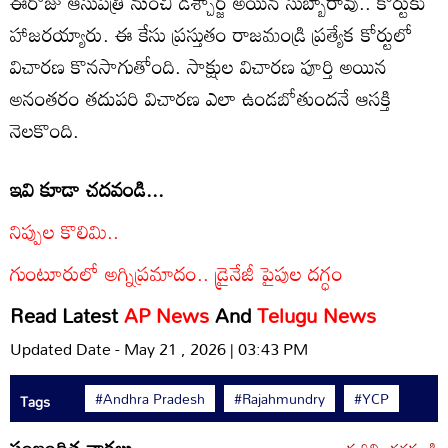
ఈరోజు ఆసుపత్రి నుంచి డిశ్చార్జ్ అయిన సుబ్బారావు.. కోర్టుకు
హాజరయ్యారు. ఈ కేసు ప్రస్తుతం రాజమండ్రి ప్రత్యేక కోర్టులో
విచారణ కొనసాగుతోంది. సాక్షుల విచారణ పూర్తి అయిన
అనంతరం తదుపరి విచారణ ఎలా ఉండబోతుందనే ఆసక్తి
నెలకొంది.
ఇవి కూడా చదవండి...
నిప్పుల కొలిమి..
గుంటూరులో అగ్నిప్రమాదం.. డ్రైనేజీ పైపుల దగ్ధం
Read Latest
AP News
And
Telugu News
Updated Date - May 21 , 2026 | 03:43 PM
#Andhra Pradesh
#Rajahmundry
#YCP
Tags