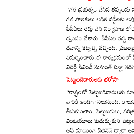
‘‘గత ప్రభుత్వం చేసిన తప్పులను సరి
గత పాలకులు అధిక వడ్డీలకు అప్పు
పీపీఏలు రద్దు చేసి నిర్వాహణ లో
ధ్వంసం చేశారు. పీపీఏల రద్దు కా
ధనాన్ని కట్టాల్సి వచ్చింది. ప్
విమర్శించారు.ఈ కార్యక్రమంలో స్పీ
ఎనర్జీ సీఎండీ సుమంత్‌ సిన్హా తది
పెట్టుబడిదారులకు భరోసా
‘‘రాష్ట్రంలో పెట్టుబడిదారులకు 
వారికి అండగా నిలుస్తుంది. కాల
తీసుకుంటాం. పెట్టుబడులు, పరి
ఎంఓయూలు కుదుర్చుకుని పెట్టుబడ
ఆఫ్‌ డూయింగ్‌ బిజినెస్‌ ద్వారా అన