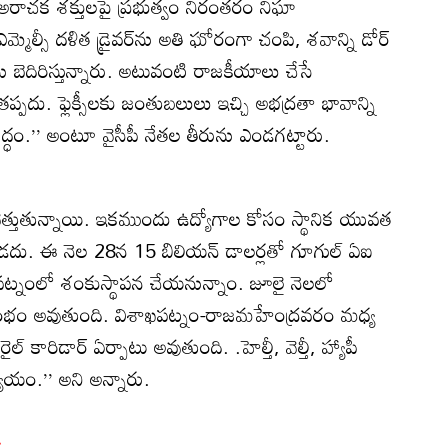
అరాచక శక్తులపై ప్రభుత్వం నిరంతరం నిఘా
్మెల్సీ దళిత డ్రైవర్‌ను అతి ఘోరంగా చంపి, శవాన్ని డోర్‌
ను బెదిరిస్తున్నారు. అటువంటి రాజకీయాలు చేసే
పదు. ఫ్లెక్సీలకు జంతుబలులు ఇచ్చి అభద్రతా భావాన్ని
ిరుద్ధం.’’ అంటూ వైసీపీ నేతల తీరును ఎండగట్టారు.
్లువెత్తుతున్నాయి. ఇకముందు ఉద్యోగాల కోసం స్థానిక యువత
దు. ఈ నెల 28న 15 బిలియన్‌ డాలర్లతో గూగుల్‌ ఏఐ
ాఖపట్నంలో శంకుస్థాపన చేయనున్నాం. జూలై నెలలో
రంభం అవుతుంది. విశాఖపట్నం-రాజమహేంద్రవరం మధ్య
రైల్‌ కారిడార్‌ ఏర్పాటు అవుతుంది. .హెల్తీ, వెల్తీ, హ్యాపీ
ధ్యేయం.’’ అని అన్నారు.
.