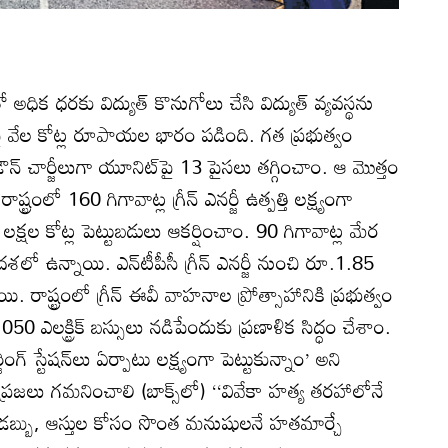
క ధరకు విద్యుత్‌ కొనుగోలు చేసి విద్యుత్‌ వ్యవస్థను
పై వేల కోట్ల రూపాయల భారం పడింది. గత ప్రభుత్వం
ౌన్‌ చార్జీలుగా యూనిట్‌పై 13 పైసలు తగ్గించాం. ఆ మొత్తం
రంలో 160 గిగావాట్ల గ్రీన్‌ ఎనర్జీ ఉత్పత్తి లక్ష్యంగా
 లక్షల కోట్ల పెట్టుబడులు ఆకర్షించాం. 90 గిగావాట్ల మేర
 దశలో ఉన్నాయి. ఎన్‌టీపీసీ గ్రీన్‌ ఎనర్జీ నుంచి రూ.1.85
యి. రాష్ట్రంలో గ్రీన్‌ ఈవీ వాహనాల ప్రోత్సాహానికి ప్రభుత్వం
,050 ఎలక్ట్రిక్‌ బస్సులు నడిపేందుకు ప్రణాళిక సిద్ధం చేశాం.
ింగ్‌ స్టేషన్‌లు ఏర్పాటు లక్ష్యంగా పెట్టుకున్నాం’ అని
్రజలు గమనించాలి (బాక్స్‌లో) ‘‘వివేకా హత్య తరహాలోనే
. డబ్బు, ఆస్తుల కోసం సొంత మనుషులనే హతమార్చే