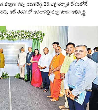
న జిల్లాగా ఉన్న రంగారెడ్డి 25 ఏళ్ల తర్వాత దేశంలోనే
దని, అదే తరహాలో అనకాపల్లి జిల్లా కూడా అభివృద్ధి