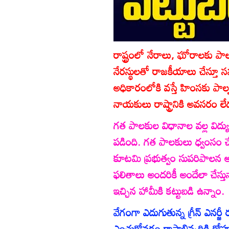
రాష్ట్రంలో నేరాలు, ఘోరాలకు పా
నేరస్థులతో రాజకీయాలు చేస్తూ స
అధికారంలోకి వస్తే హింసకు పాల్
నాయకులు రాష్ట్రానికి అవసరం లే
గత పాలకుల విధానాల వల్ల విద్యుత
పడింది. గత పాలకులు ధ్వంసం చేసి
కూటమి ప్రభుత్వం సుపరిపాలన అంద
ఫలితాలు అందరికీ అందేలా చేస్తున
ఇచ్చిన హామీకి కట్టుబడి ఉన్నాం.
వేగంగా ఎదుగుతున్న గ్రీన్‌ ఎనర్జ
ఎంచుకోవడం రాష్ట్రాభివృద్ధికి దో