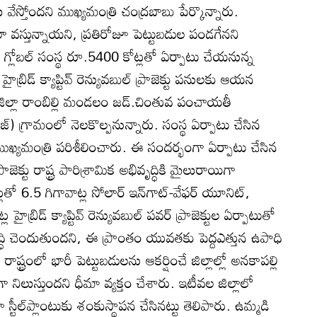
ేస్తోందని ముఖ్యమంత్రి చంద్రబాబు పేర్కొన్నారు.
వలా వస్తున్నాయని, ప్రతిరోజూ పెట్టుబడుల పండగేనని
ీ గ్లోబల్‌ సంస్థ రూ.5400 కోట్లతో ఏర్పాటు చేయనున్న
హైబ్రిడ్‌ క్యాప్టివ్‌ రెన్యువబుల్‌ ప్రాజెక్టు పనులకు ఆయన
ిల్లా రాంబిల్లి మండలం జడ్‌.చింతువ పంచాయతీ
సెజ్‌) గ్రామంలో నెలకొల్పనున్నారు. సంస్థ ఏర్పాటు చేసిన
 ముఖ్యమంత్రి పరిశీలించారు. ఈ సందర్భంగా ఏర్పాటు చేసిన
్టు రాష్ట్ర పారిశ్రామిక అభివృద్ధికి మైలురాయిగా
తో 6.5 గిగావాట్ల సోలార్‌ ఇన్‌గాట్‌-వేఫర్‌ యూనిట్‌,
్రిడ్‌ క్యాప్టివ్‌ రెన్యువబుల్‌ పవర్‌ ప్రాజెక్టుల ఏర్పాటుతో
ృద్ధి చెందుతుందని, ఈ ప్రాంతం యువతకు పెద్దఎత్తున ఉపాధి
్ట్రంలో భారీ పెట్టుబడులను ఆకర్షించే జిల్లాల్లో అనకాపల్లి
ా నిలుస్తుందని ధీమా వ్యక్తం చేశారు. ఇటీవల జిల్లాలో
డియా స్టీల్‌ప్లాంటుకు శంకుస్థాపన చేసినట్టు తెలిపారు. ఉమ్మడి