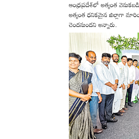
ఆంధ్రప్రదేశ్‌లో అత్యంత వెనుకబడి
అత్యంత ధనికమైన జిల్లాగా మారిం
చెందనుందని అన్నారు.