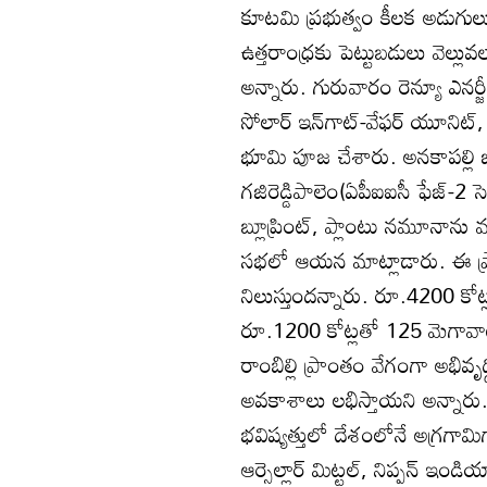
కూటమి ప్రభుత్వం కీలక అడుగులు వ
ఉత్తరాంధ్రకు పెట్టుబడులు వెల్లు
అన్నారు. గురువారం రెన్యూ ఎనర్జ
సోలార్‌ ఇన్‌గాట్‌-వేఫర్‌ యూనిట్‌, 
భూమి పూజ చేశారు. అనకాపల్లి జ
గజిరెడ్డిపాలెం(ఏపీఐఐసీ ఫేజ్‌-2 
బ్లూప్రింట్‌, ప్లాంటు నమూనాను
సభలో ఆయన మాట్లాడారు. ఈ ప్రాజెక
నిలుస్తుందన్నారు. రూ.4200 కోట్ల
రూ.1200 కోట్లతో 125 మెగావాట్ల హైబ
రాంబిల్లి ప్రాంతం వేగంగా అభివ
అవకాశాలు లభిస్తాయని అన్నారు. రాష
భవిష్యత్తులో దేశంలోనే అగ్రగామిగ
ఆర్సెల్లార్‌ మిట్టల్‌, నిప్పన్‌ ఇం