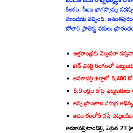
కీలకం. సీఐఐ భాగస్వామ్య సదస్సులో
ముందుకు వచ్చింది. అనంతపురం, 
సోలార్‌ ప్రాజెక్టు పనులు ప్రారం
ఉత్తరాంధ్రకు వెల్లువలా వస్తు
గ్రీన్‌ ఎనర్జీ రంగంలో పెట్టుబ
అనకాపల్లి జిల్లాలో 5,400 కో
5.9 లక్షల కోట్ల పెట్టుబడులు
అన్ని ప్రాంతాల సమగ్ర అభివృద
అధికారంలోకి వస్తే పెట్టుబడిద
అనకాపల్లి/రాంబిల్లి, ఏప్రిల్‌ 23 (