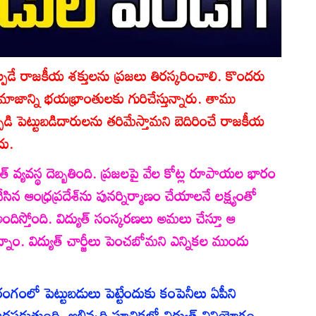
ల్పడే రాజకీయ శక్తులను ప్రజలు తిరస్కరించాలి. కొందరు
మాజాన్ని భయభ్రాంతులకు గురిచేస్తున్నారు. తాము
పడి పెట్టుబడిదారులను తరిమేస్తామని బెదిరించే రాజకీయ
దు.
్‌ వ్యవస్థ దెబ్బతింది. ప్రజలపై వేల కోట్ల రూపాయల భారం
న ఆంధ్రప్రదేశ్‌ను పునర్నిర్మాణం చేయాలనే లక్ష్యంతో
ిస్తోంది. విద్యుత్‌ సంస్కరణలు అమలు చేస్తూ ఆ
్నాం. విద్యుత్‌ చార్జీలు పెంచబోమని ఎన్నికల ముందు
ీ రంగంలో పెట్టుబడులు పెట్టేందుకు కంపెనీలు ఏపీని
హదపడుతుంది. అభివృద్ధి సూచికల్లో విద్యుత్‌ వినియోగం