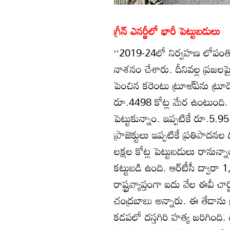
గ్రీన్‌ ఎనర్జీలో భారీ పెట్టుబడులు
‘‘2019-24లో నిర్వహణ లోపంతో అధి
నాశనం చేశారు. దీనివల్ల ప్రజల
పెంచిన కరెంటు ట్రూఅ్‌పను ట్రూడ
రూ.4498 కోట్ల మేర ఉంటుంది. రాష్ట్
పెట్టుకున్నాం. ఇప్పటికే రూ.5.95
ప్రాజెక్టులు ఇప్పటికే ప్రతిపాదనల
లక్షల కోట్ల పెట్టుబడులు రానున్నా
కట్టుబడి ఉంది. ఆర్‌టీసీ ద్వారా 1
రాష్ట్రవ్యాప్తంగా ఐదు వేల ఈవీ చార్జ
చంద్రబాబు అన్నారు. ఈ తేడాను ప
కడపలో దస్తగిరి హత్య జరిగింది