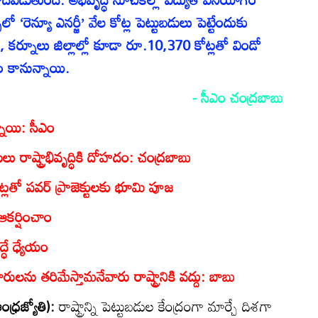
 ‘రెన్యూ ఎనర్జీ’ వేల కోట్ల పెట్టుబడులు పెట్టేందుకు
కర్నూలు జిల్లాల్లో కూడా రూ.10,370 కోట్లతో విండో
భం కానున్నాయి.
- సీఎం చంద్రబాబు
న్నాయి: సీఎం
డులు రాష్ట్రాభివృద్ధికి దోహదం: చంద్రబాబు
ట్లతో పవర్‌ ప్రాజెక్టులకు భూమి పూజ
 ఆకర్షించాం
్ధే ధ్యేయం
ారులను తరిమేస్తామనేవారు రాష్ట్రానికి వద్దు: బాబు
ఆంధ్రజ్యోతి):
రాష్ట్రాన్ని పెట్టుబడుల కేంద్రంగా మార్చే దిశగా