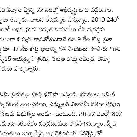
చేస్తూ రాష్ట్రాన్ని 22 నెలల్లో అభివృద్ధి బాట పట్టించాం.
లు తెచ్చారు. వాటిని రీషెడ్యూల్‌ చేస్తున్నాం. 2019-24లో
పంతో అధిక ధరకు విద్యుత్‌ కొనుగోలు చేసి వ్యవస్థను
రణంగా విద్యుత్‌ వాడుకోకుండానే రూ.9 వేల కోట్ల ప్రజా
రజలపై రూ.32 వేల కోట్ల భారాన్ని గత పాలకులు మోపారు.’’అని
కర్‌ అయ్యన్నపాత్రుడు, మంత్రి కొల్లు రవీంద్ర, రెన్యూ
తరులు పాల్గొన్నారు.
కూటమి ప్రభుత్వం పూర్తి భరోసా ఇస్తుంది. భూములు ఇచ్చిన
ుష్య రహిత వాతావరణం, సర్క్యులర్‌ ఎకానమీ దిశగా చర్యలు
శ్రమలకు ప్రభుత్వం అండగా ఉంటుంది. గత 22 నెలల్లో 802
ులపై నిరంతరం సంప్రదింపులు కొనసాగిస్తున్నాం. స్పీడ్‌
ుమతులు ఇస్తూ స్పీడ్‌ ఆఫ్‌ డెలివరింగ్‌ గవర్నెన్స్‌తో