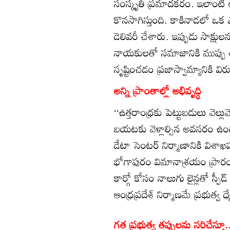
సంస్కృతి ప్రమాదకరం. ఇలాంటి 
కొనసాగిస్తుంది. కాకినాడలో ఒక ఎమ
డెలివరీ చేశారు. ఇప్పుడు సాక్షుల
నాయకులతో సమాజానికి ముప్పు తప్
సృష్టించడం ప్రజాస్వామ్యానికి వ
అన్ని ప్రాంతాల్లో అభివృద్ధి
‘‘ఉత్తరాంధ్రకు పెట్టుబడులు వెల
బయటకు వెళ్లాల్సిన అవసరం ఉండ
డేటా సెంటర్‌ నిర్మాణానికి విశ
భోగాపురం విమానాశ్రయం ప్రా
కార్గో కోసం నాలుగు లైన్లతో స్పీడ్‌ 
ఆంధ్రప్రదేశ్‌ నిర్మాణమే ప్రభుత్వ 
గత ప్రభుత్వ తప్పులను సరిచేస్తూ.