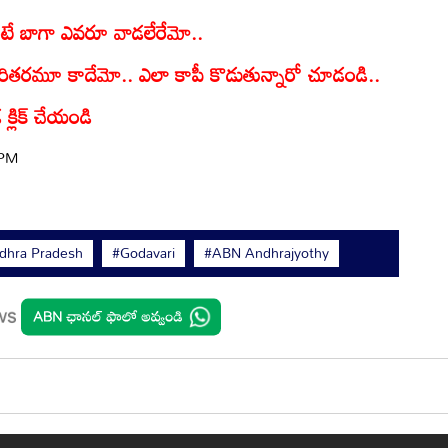
తకంటే బాగా ఎవరూ వాడలేరేమో..
ఎవరితరమూ కాదేమో.. ఎలా కాపీ కొడుతున్నారో చూడండి..
 క్లిక్ చేయండి
 PM
dhra Pradesh
#Godavari
#ABN Andhrajyothy