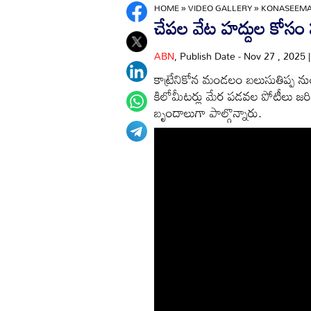
HOME
»
VIDEO GALLERY
»
KONASEEMA 
చేపల వేట హద్దుల కోసం
ABN
, Publish Date - Nov 27 , 2025
కాట్రేనికోన మండలం బలుసుతిప్ప న
కిలోమీటర్లు మేర పడవల పోటీలు జ
బృందాలుగా పాల్గొన్నారు.