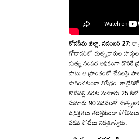
కోనసీమ జిల్లా, నవంబర్ 27:
కా
గోదావరిలో మత్స్యకారుల హద్
మత్య్య సంపద అధికంగా దొరికే ప
పాటు ఆ ప్రాంతంలో చేపలపై హక
సాగించకుండా నిషేధం. కాట్రే
కోటిపల్లి వరకు సుమారు 25 కి
సుమారు 90 పడవలతో మత్స్యకారు
ఉద్రిక్తతలు తలెత్తకుండా పోలీసు
పడవ పోటీలు నిర్వహిస్తారు.