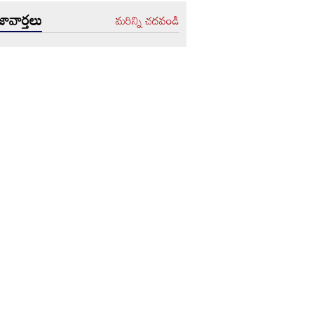
ావార్తలు
మరిన్ని చదవండి