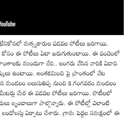
ట్రేనికోనలో మత్స్యకారుల పడవల పోటీలు జరిగాయి.
దుల కోసం ఈ పోటీలు ఏటా జరుగుతుంటాయి. ఈ పందెంలో
్రాంతాలకు ముందుగా చేరి.. లంగరు వేసిన వారికి ఏడాది
్కులు ఉంటాయి. అంతకమించి పై ప్రాంతంలో వేట
నికోన మండలం బలుసుతిప్ప నుంచి కె.గంగవరం మండలం
లోమీటర్లు మేర ఈ పడవల పోటీలు జరిగాయి. పొటీలలో
లు బృందాలుగా పాల్గొన్నారు. ఈ పోటీల్లో ఎలాంటి
లు బందోబస్తు ఏర్పాటు చేశారు. గ్రామ పెద్దల సమక్షంలో ఈ