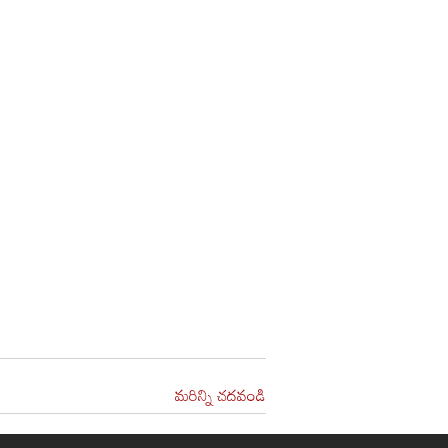
మరిన్ని చదవండి