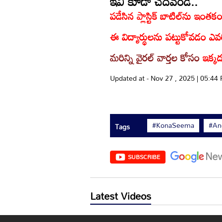
ఇవి కూడా చదవండి..
పడేసిన ప్లాస్టిక్ బాటిల్‌ను ఇం
ఈ విద్యార్థులను పట్టుకోవడం 
మరిన్ని వైరల్ వార్తల కోసం
ఇక్కడ
Updated at - Nov 27 , 2025 | 05:44
#KonaSeema
#An
Tags
SUBSCRIBE
Latest Videos