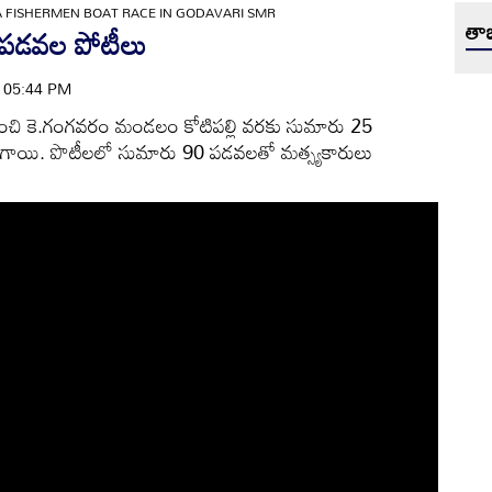
FISHERMEN BOAT RACE IN GODAVARI SMR
తాజ
 పడవల పోటీలు
 | 05:44 PM
ుంచి కె.గంగవరం మండలం కోటిపల్లి వరకు సుమారు 25
రిగాయి. పొటీలలో సుమారు 90 పడవలతో మత్స్యకారులు