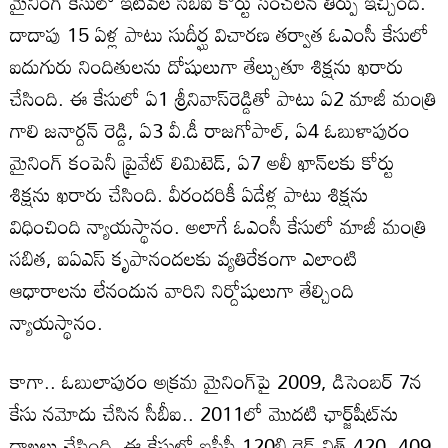
మైనింగ్ కేసులో ఇటీవల సీబీఐ కోర్టు సంచలన తీర్పు ఇచ్చింది.
దాదాపు 15 ఏళ్ల పాటు సుదీర్ఘ విచారణ తర్వాత ఓఎంసీ కేసులో
ఐదుగురు నిందితులను దోషులుగా తేల్చుతూ శిక్షను ఖరారు
చేసింది. ఈ కేసులో ఏ1 శ్రీనివాస్‌రెడ్డితో పాటు ఏ2 మాజీ మంత్రి
గాలి జనార్దన్‌ రెడ్డి, ఏ3 వీ.డీ రాజగోపాల్, ఏ4 ఓబుళాపురం
మైనింగ్ కంపెనీ ప్రైవేట్ లిమిటెడ్, ఏ7 అలీ ఖాన్‌లకు కోర్టు
శిక్షను ఖరారు చేసింది. వీరందరికీ ఏడేళ్ల పాటు శిక్షను
విధించింది న్యాయస్థానం. అలాగే ఓఎంసీ కేసులో మాజీ మంత్రి
సబిత, ఐఏఎస్ కృపానందలకు వ్యతిరేకంగా ఎలాంటి
ఆధారాలను లేనందున వారిని నిర్దోషులుగా తేల్చింది
న్యాయస్థానం.
కాగా.. ఓబులాపురం అక్రమ మైనింగ్‌పై 2009, డిసెంబర్ 7న
కేసు నమోదు చేసిన సీబీఐ.. 2011లో మొదటి ఛార్జ్‌షీట్‌‌ను
దాఖలు చేసింది. ఈ కేసులో ఐపీసీ 120బి రెడ్ విత్ 420, 409,