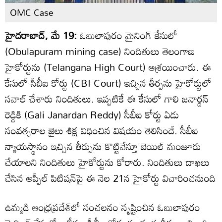
OMC Case
హైదరాబాద్, మే 19:
ఓబులాపురం మైనింగ్ కేసులో
(Obulapuram mining case) నిందితులు తెలంగాణ
హైకోర్టును (Telangana High Court) ఆశ్రయించారు. ఈ
కేసులో సీబీఐ కోర్టు (CBI Court) ఇచ్చిన తీర్పను హైకోర్టులో
సవాల్ చేశారు నిందితులు. ఇప్పటికే ఈ కేసులో గాలి జనార్దన్
రెడ్డికి (Gali Janardan Reddy) సీబీఐ కోర్టు ఏడు
సంవత్సరాల జైలు శిక్ష విధించిన విషయం తెలిసిందే. సీబీఐ
న్యాయస్థానం ఇచ్చిన తీర్పును కొట్టివేస్తూ బెయిల్ మంజూరు
చేయాలని నిందితులు హైకోర్టును కోరారు. నిందితులు దాఖలు
చేసిన అప్పీల్ పిటిషన్‌పై ఈ నెల 21న హైకోర్టు విచారించనుంది
ఉమ్మడి ఆంధ్రప్రదేశ్‌లో సంచలనం సృష్టించిన ఓబులాపురం