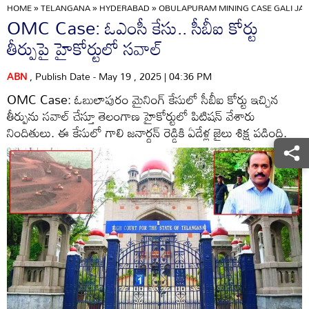
HOME
»
TELANGANA
»
HYDERABAD
»
OBULAPURAM MINING CASE GALI JA
OMC Case: ఓఎంసీ కేసు.. సీబీఐ కోర్టు
తీర్పుపై హైకోర్టులో సవాల్
ABN
, Publish Date - May 19 , 2025 | 04:36 PM
OMC Case: ఓబులాపురం మైనింగ్ కేసులో సీబీఐ కోర్టు ఇచ్చిన
తీర్పును సవాల్‌ చేస్తూ తెలంగాణ హైకోర్టులో పిటిషన్ వేశారు
నిందితులు. ఈ కేసులో గాలి జనార్దన్ రెడ్డికి ఏడేళ్ల జైలు శిక్ష పడింది.