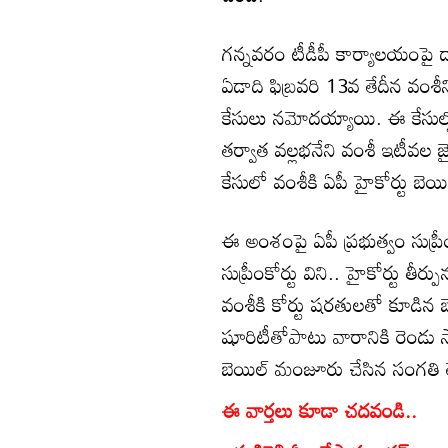
గన్నవరం టీడీపీ కార్యాలయంపై దాడ
ఏడాది ఫిబ్రవరి 13వ తేదీన వంశీన
కేసులు నమోదయ్యాయి. ఈ కేసు
తర్వాత వల్లభనేని వంశీ ఇటీవల 
కేసులో వంశీకి ఏపీ హైకోర్టు బెయి
ఈ అంశంపై ఏపీ ప్రభుత్వం సుప్రీ
సుప్రీంకోర్టు విని.. హైకోర్టు తీర
వంశీకి కోర్టు షరతులతో కూడిన బ
షూరిటీతోపాటు వారానికి రెండు సా
బెయిల్ మంజూరు చేసిన సంగతి తె
ఈ వార్తలు కూడా చదవండి..