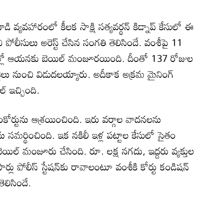
ి వ్యవహారంలో కీలక సాక్షి సత్యవర్థన్ కిడ్నాప్ కేసులో ఈ
ి పోలీసులు అరెస్ట్ చేసిన సంగతి తెలిసిందే. వంశీపై 11
ల్లో ఆయనకు బెయిల్ మంజూరయింది. దీంతో 137 రోజుల
జైలు నుంచి విడుదలయ్యారు. అదీకాక అక్రమ మైనింగ్
ల్ ఇచ్చింది.
ంకోర్టును ఆశ్రయించింది. ఇరు వర్గాల వాదనలను
్పును సమర్థించింది. ఇక నకిలీ ఇళ్ల పట్టాల కేసులో సైతం
ెయిల్ మంజూరు చేసింది. రూ. లక్ష నగదు, ఇద్దరు వ్యక్తుల
ర్లు పోలీస్ స్టేషన్‌కు రావాలంటూ వంశీకి కోర్టు కండిషన్
లిసిందే.