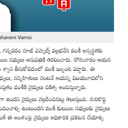
bhaneni Vamsi
, గన్నవరం మాజీ ఎమ్మెల్యే వల్లభనేని వంశీ అస్వస్థతకు
టుంబ సభ్యులు ఆసుపత్రికి తరలించారు. సోమవారం ఆయన
 శ్వాస తీసుకోవడంలో వంశీ ఇబ్బంది పడ్డారు. ఈ
సభ్యులు, సన్నిహితులు వెంటనే ఆయన్ని విజయవాడలోని
రస్తుతం వంశీకి వైద్యులు చికిత్స అందిస్తున్నారు.
ందని వైద్యులు వెల్లడించినట్లు తెలుస్తుంది. మరికొద్ది
దించాల్సి ఉంటుందని వంశీ కుటుంబ సభ్యులకు వైద్యులు
యితే ఈ అంశంపై వైద్యులు అధికారిక ప్రకటన చేయాల్సి