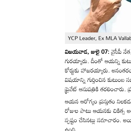
YCP Leader, Ex MLA Valla
విజయవాడ, జులై 07:
వైసీపీ నేత
గురయ్యారు. దీంతో ఆయన్ని కు
కోర్టుకు హాజరయ్యారు. అనంతరం
విషయాన్ని గుర్తించిన కుటుంబ 
ప్రైవేట్ ఆసుపత్రికి తరలించారు. ప్
ఆయన ఆరోగ్యం ప్రస్తుతం నిలకడగా ఉ
రోజుల పాటు ఆయనకు చికిత్స అం
స్పష్టం చేసినట్లు సమాచారం. అ
ఉంది.