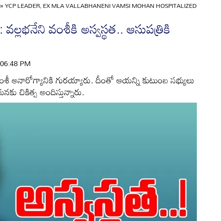
»
YCP LEADER, EX MLA VALLABHANENI VAMSI MOHAN HOSPITALIZED
్లభనేని వంశీకి అస్వస్థత.. ఆసుపత్రికి
| 06:48 PM
 వంశీ అనారోగ్యానికి గురయ్యారు. దీంతో ఆయన్ని కుటుంబ సభ్యులు
కు చికిత్స అందిస్తున్నారు.