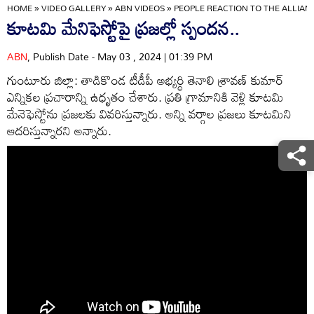
HOME
»
VIDEO GALLERY
»
ABN VIDEOS
»
PEOPLE REACTION TO THE ALLIAN
కూటమి మేనిఫెస్టోపై ప్రజల్లో స్పందన..
ABN
, Publish Date - May 03 , 2024 | 01:39 PM
గుంటూరు జిల్లా: తాడికొండ టీడీపీ అభ్యర్థి తెనాలి శ్రావణ్ కుమార్
ఎన్నికల ప్రచారాన్ని ఉధృతం చేశారు. ప్రతి గ్రామానికి వెళ్లి కూటమి
మేనెఫెస్టోను ప్రజలకు వివరిస్తున్నారు. అన్ని వర్గాల ప్రజలు కూటమిని
ఆదరిస్తున్నారని అన్నారు.