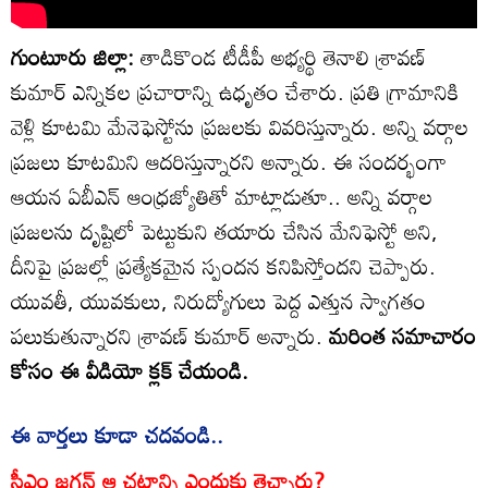
గుంటూరు జిల్లా:
తాడికొండ టీడీపీ అభ్యర్థి తెనాలి శ్రావణ్
కుమార్ ఎన్నికల ప్రచారాన్ని ఉధృతం చేశారు. ప్రతి గ్రామానికి
వెళ్లి కూటమి మేనెఫెస్టోను ప్రజలకు వివరిస్తున్నారు. అన్ని వర్గాల
ప్రజలు కూటమిని ఆదరిస్తున్నారని అన్నారు. ఈ సందర్భంగా
ఆయన ఏబీఎన్ ఆంధ్రజ్యోతితో మాట్లాడుతూ.. అన్ని వర్గాల
ప్రజలను దృష్టిలో పెట్టుకుని తయారు చేసిన మేనిఫెస్టో అని,
దీనిపై ప్రజల్లో ప్రత్యేకమైన స్పందన కనిపిస్తోందని చెప్పారు.
యువతీ, యువకులు, నిరుద్యోగులు పెద్ద ఎత్తున స్వాగతం
పలుకుతున్నారని శ్రావణ్ కుమార్ అన్నారు.
మరింత సమాచారం
కోసం ఈ వీడియో క్లక్ చేయండి.
ఈ వార్తలు కూడా చదవండి..
సీఎం జగన్ ఆ చట్టాన్ని ఎందుకు తెచ్చారు?