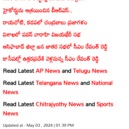
హైకోర్టును ఆశ్రయించిన బీఆర్ఎస్..
రాయచోటి, కడపలో చంద్రబాబు ప్రజాగళం
విశాఖలో పవన్ వారాహి విజయభేరీ సభ
ఆసిఫాబాద్ జిల్లా జన జాతర సభలో సీఎం రేవంత్ రెడ్డి
కాసేపట్లో ఉత్తరప్రదేశ్ వెళ్లనున్న సీఎం రేవంత్ రెడ్డి
Read Latest
AP News
and
Telugu News
Read Latest
Telangana News
and
National
News
Read Latest
Chitrajyothy News
and
Sports
News
Updated at - May 03 , 2024 | 01:39 PM