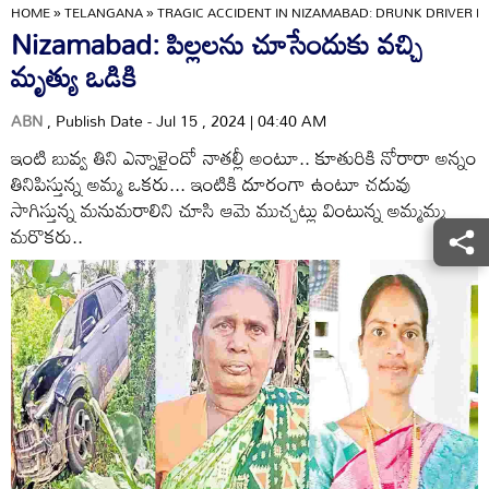
HOME
»
TELANGANA
»
TRAGIC ACCIDENT IN NIZAMABAD: DRUNK DRIVER H
Nizamabad: పిల్లలను చూసేందుకు వచ్చి
మృత్యు ఒడికి
ABN
, Publish Date - Jul 15 , 2024 | 04:40 AM
ఇంటి బువ్వ తిని ఎన్నాళైందో నాతల్లీ అంటూ.. కూతురికి నోరారా అన్నం
తినిపిస్తున్న అమ్మ ఒకరు... ఇంటికి దూరంగా ఉంటూ చదువు
సాగిస్తున్న మనుమరాలిని చూసి ఆమె ముచ్చట్లు వింటున్న అమ్మమ్మ
మరొకరు..