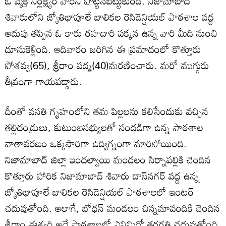
ఓ వ్యక్తి నిర్లక్ష్యం వారిని పొట్టనబెట్టుకుంది. నిజామాబాద్‌
శివారులోని జ్యోతిభాపూలే బాలికల రెసిడెన్షియల్‌ పాఠశాల వద్ద
అదుపు తప్పిన ఓ కారు రహదారి పక్కన ఉన్న వారి మీది నుంచి
దూసుకెళ్లింది. ఆదివారం జరిగిన ఈ ప్రమాదంలో కొత్తూరు
పోశవ్వ(65), శ్రీరాం పద్మ(40)మరణించారు. మరో ముగ్గురు
తీవ్రంగా గాయపడ్డారు.
దీంతో వసతి గృహంలోని తమ పిల్లలను కలిసేందుకు వచ్చిన
తల్లిదండ్రులు, కుటుంబసభ్యులతో సందడిగా ఉన్న పాఠశాల
వాతావరణం ఒక్కసారిగా ఉద్విగ్నంగా మారిపోయింది.
నిజామాబాద్‌ జిల్లా ఇందల్వాయి మండలం సిర్నాపల్లికి చెందిన
కొత్తూరు హారిక నిజామాబాద్‌ శివారు దాస్‌నగర్‌ వద్ద ఉన్న
జ్యోతిభాపూలే బాలికల రెసిడెన్షియల్‌ పాఠశాలలో ఇంటర్‌
చదువుతోంది. అలాగే, బోధన్‌ మండలం చిన్నమావందికి చెందిన
శ్రీరాం ఈశ్వరి అదే పాఠశాలలో ఎనిమిదో తరగతి చదువుతోంది.