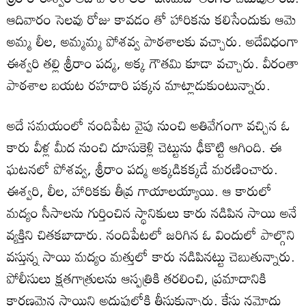
ఆదివారం సెలవు రోజు కావడం తో హారికను కలిసేందుకు ఆమె
అమ్మ లీల, అమ్మమ్మ పోశవ్వ పాఠశాలకు వచ్చారు. అదేవిధంగా
ఈశ్వరి తల్లి శ్రీరాం పద్మ, అక్క గౌతమి కూడా వచ్చారు. వీరంతా
పాఠశాల బయట రహదారి పక్కన మాట్లాడుకుంటున్నారు.
అదే సమయంలో నందిపేట వైపు నుంచి అతివేగంగా వచ్చిన ఓ
కారు వీళ్ల మీద నుంచి దూసుకెళ్లి చెట్టును ఢీకొట్టి ఆగింది. ఈ
ఘటనలో పోశవ్వ, శ్రీరాం పద్మ అక్కడికక్కడే మరణించారు.
ఈశ్వరి, లీల, హారికకు తీవ్ర గాయాలయ్యాయి. ఆ కారులో
మద్యం సీసాలను గుర్తించిన స్థానికులు కారు నడిపిన సాయి అనే
వ్యక్తిని చితకబాదారు. నందిపేటలో జరిగిన ఓ విందులో పాల్గొని
వస్తున్న సాయి మద్యం మత్తులో కారు నడిపినట్టు చెబుతున్నారు.
పోలీసులు క్షతగాత్రులను ఆస్పత్రికి తరలించి, ప్రమాదానికి
కారణమైన సాయిని అదుపులోకి తీసుకున్నారు. కేసు నమోదు