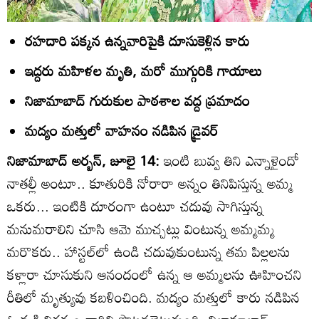
రహదారి పక్కన ఉన్నవారిపైకి దూసుకెళ్లిన కారు
ఇద్దరు మహిళల మృతి, మరో ముగ్గురికి గాయాలు
నిజామాబాద్‌ గురుకుల పాఠశాల వద్ద ప్రమాదం
మద్యం మత్తులో వాహనం నడిపిన డ్రైవర్‌
నిజామాబాద్‌ అర్బన్‌, జూలై 14:
ఇంటి బువ్వ తిని ఎన్నాళైందో
నాతల్లీ అంటూ.. కూతురికి నోరారా అన్నం తినిపిస్తున్న అమ్మ
ఒకరు... ఇంటికి దూరంగా ఉంటూ చదువు సాగిస్తున్న
మనుమరాలిని చూసి ఆమె ముచ్చట్లు వింటున్న అమ్మమ్మ
మరొకరు.. హాస్టల్‌లో ఉండి చదువుకుంటున్న తమ పిల్లలను
కళ్లారా చూసుకుని ఆనందంలో ఉన్న ఆ అమ్మలను ఊహించని
రీతిలో మృత్యువు కబళించింది. మద్యం మత్తులో కారు నడిపిన