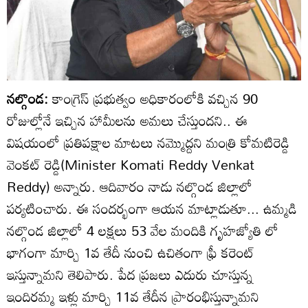
నల్గొండ:
కాంగ్రెస్ ప్రభుత్వం అధికారంలోకి వచ్చిన 90
రోజుల్లోనే ఇచ్చిన హామీలను అమలు చేస్తుందని.. ఈ
విషయంలో ప్రతిపక్షాల మాటలు నమ్మొద్దని మంత్రి కోమటిరెడ్డి
వెంకట్ రెడ్డి(Minister Komati Reddy Venkat
Reddy) అన్నారు. ఆదివారం నాడు నల్గొండ జిల్లాలో
పర్యటించారు. ఈ సందర్భంగా ఆయన మాట్లాడుతూ... ఉమ్మడి
నల్గొండ జిల్లాలో 4 లక్షలు 53 వేల మందికి గృహజ్యోతి లో
భాగంగా మార్చి 1వ తేదీ నుంచి ఉచితంగా ఫ్రీ కరెంట్
ఇస్తున్నామని తెలిపారు. పేద ప్రజలు ఎదురు చూస్తున్న
ఇందిరమ్మ ఇళ్లు మార్చి 11వ తేదీన ప్రారంభిస్తున్నామని