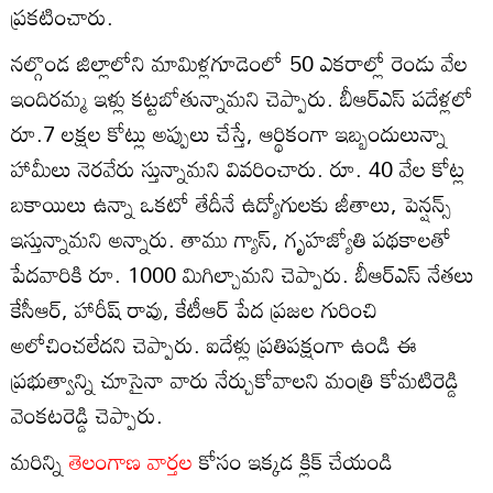
ప్రకటించారు.
నల్గొండ జిల్లాలోని మామిళ్లగూడెంలో 50 ఎకరాల్లో రెండు వేల
ఇందిరమ్మ ఇళ్లు కట్టబోతున్నామని చెప్పారు. బీఆర్ఎస్ పదేళ్లలో
రూ.7 లక్షల కోట్లు అప్పులు చేస్తే, ఆర్థికంగా ఇబ్బందులున్నా
హామీలు నెరవేరు స్తున్నామని వివరించారు. రూ. 40 వేల కోట్ల
బకాయిలు ఉన్నా ఒకటో తేదీనే ఉద్యోగులకు జీతాలు, పెన్షన్స్
ఇస్తున్నామని అన్నారు. తాము గ్యాస్, గృహజ్యోతి పథకాలతో
పేదవారికి రూ. 1000 మిగిల్చామని చెప్పారు. బీఆర్ఎస్ నేతలు
కేసీఆర్, హారీష్ రావు, కేటీఆర్ పేద ప్రజల గురించి
అలోచించలేదని చెప్పారు. ఐదేళ్లు ప్రతిపక్షంగా ఉండి ఈ
ప్రభుత్వాన్ని చూసైనా వారు నేర్చుకోవాలని మంత్రి కోమటిరెడ్డి
వెంకటరెడ్డి చెప్పారు.
మరిన్ని
తెలంగాణ వార్తల
కోసం ఇక్కడ క్లిక్ చేయండి