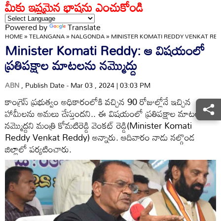
మీకు ఇష్టమైన భాషను ఎంచుకోండి
Powered by
Translate
HOME
»
TELANGANA
»
NALGONDA
»
MINISTER KOMATI REDDY VENKAT R
Minister Komati Reddy: ఆ విషయంలో
ప్రతిపక్షాల మాటలను నమ్మొద్దు
ABN
, Publish Date - Mar 03 , 2024 | 03:03 PM
కాంగ్రెస్ ప్రభుత్వం అధికారంలోకి వచ్చిన 90 రోజుల్లోనే ఇచ్చిన
హామీలను అమలు చేస్తుందని.. ఈ విషయంలో ప్రతిపక్షాల మాటలు
నమ్మొద్దని మంత్రి కోమటిరెడ్డి వెంకట్ రెడ్డి(Minister Komati
Reddy Venkat Reddy) అన్నారు. ఆదివారం నాడు నల్గొండ
జిల్లాలో పర్యటించారు.