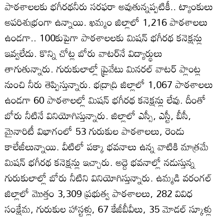
పాఠశాలలకు భగీరథనీరు సరఫరా అవుతున్నప్పటికీ.. ట్యాంకులు
అపరిశుభ్రంగా ఉన్నాయి. ఖమ్మం జిల్లాలో 1,216 పాఠశాలలు
ఉండగా.. 100కుపైగా పాఠశాలలకు మిషన్‌ భగీరథ కనెక్షన్లు
ఇవ్వలేదు. కొన్ని చోట్ల బోరు వాటర్‌నే విద్యార్థులు
తాగుతున్నారు. గురుకులాల్లో ప్రైవేటు మినరల్‌ వాటర్‌ ప్లాంట్ల
నుంచి నీరు తెప్పిస్తున్నారు. భద్రాద్రి జిల్లాలో 1,067 పాఠశాలలు
ఉండగా 60 పాఠశాలల్లో మిషన్‌ భగీరథ కనెక్షన్లు లేవు. దీంతో
బోరు నీటినే వినియోగిస్తున్నారు. జిల్లాలో ఎస్సీ, ఎస్టీ, బీసీ,
మైనారిటీ విభాగంలో 53 గురుకుల పాఠశాలలు, రెండు
కాలేజీలున్నాయి. వీటిలో పక్కా భవనాలు ఉన్న వాటికి మాత్రమే
మిషన్‌ భగీరథ కనెక్షన్లు ఇచ్చారు. అద్దె భవనాల్లో నడుస్తున్న
గురుకులాల్లో బోరు నీటిని వినియోగిస్తున్నారు. ఉమ్మడి వరంగల్‌
జిల్లాలో మొత్తం 3,309 ప్రభుత్వ పాఠశాలలు, 282 వివిధ
సంక్షేమ, గురుకుల హాస్టళ్లు, 67 కేజీబీవీలు, 35 మోడల్‌ స్కూళ్లు