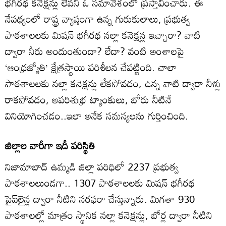
భగీరథ కనెక్షన్లు లేవని ఓ సమావేశంలో ప్రస్తావించారు. ఈ
నేపథ్యంలో రాష్ట్ర వ్యాప్తంగా ఉన్న గురుకులాలు, ప్రభుత్వ
పాఠశాలలకు మిషన్‌ భగీరథ నల్లా కనెక్షన్ల ఇచ్చారా? వాటి
ద్వారా నీరు అందుంతుందా? లేదా? వంటి అంశాలపై
‘ఆంధ్రజ్యోతి’ క్షేత్రస్థాయి పరిశీలన చేపట్టింది. చాలా
పాఠశాలలకు నల్లా కనెక్షన్లు లేకపోవడం, ఉన్న వాటి ద్వారా నీళ్లు
రాకపోవడం, అపరిశుభ్ర ట్యాంకులు, బోరు నీటినే
వినియోగించడం..ఇలా అనేక సమస్యలను గుర్తించింది.
జిల్లాల వారీగా ఇదీ పరిస్థితి
నిజామాబాద్‌ ఉమ్మడి జిల్లా పరిధిలో 2237 ప్రభుత్వ
పాఠశాలలుండగా.. 1307 పాఠశాలలకు మిషన్‌ భగీరథ
పైప్‌లైన్ల ద్వారా నీటిని సరఫరా చేస్తున్నారు. మిగతా 930
పాఠశాలల్లో మాత్రం స్థానిక నల్లా కనెక్షన్లు, బోర్ల ద్వారా నీటిని