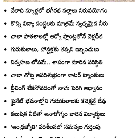
వేలాది స్కూళ్లలో భగీరథ నల్లాలు నిరుపయోగం
కొన్ని విద్యా సంస్థలకు మాత్రమే స్వచ్ఛమైన నీరు
చాలా పాఠశాలల్లో ఆర్వో ప్లాంట్లతోనే వెళ్లదీత
గురుకులాలు, హాస్టళ్లకు తప్పని ఇబ్బందులు
నిర్వహణ లోపమే.. శాపంగా మారిన పరిస్థితి
చాలా చోట్ల అపరిశుభ్రంగా వాటర్‌ ట్యాంకులు
బ్లీచింగ్‌ లేకపోవడంతో నాచు పెరిగి అధ్వానం
ప్రైవేట్‌ భవనాల్లోని గురుకులాలకు కనెక్షన్లే లేవు
కలుషిత నీటితో అనారోగ్యం బారిన విద్యార్థులు
‘ఆంధ్రజ్యోతి’ పరిశీలనలో సమస్యల గుర్తింపు