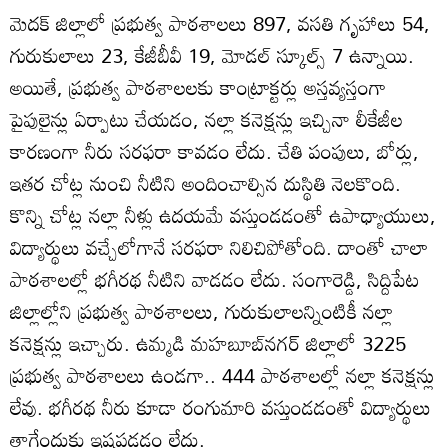
మెదక్‌ జిల్లాలో ప్రభుత్వ పాఠశాలలు 897, వసతి గృహాలు 54,
గురుకులాలు 23, కేజీబీవీ 19, మోడల్‌ స్కూల్స్‌ 7 ఉన్నాయి.
అయితే, ప్రభుత్వ పాఠశాలలకు కాంట్రాక్టర్లు అస్తవ్యస్తంగా
పైపులైన్లు ఏర్పాటు చేయడం, నల్లా కనెక్షన్లు ఇచ్చినా లీకేజీల
కారణంగా నీరు సరఫరా కావడం లేదు. చేతి పంపులు, బోర్లు,
ఇతర చోట్ల నుంచి నీటిని అందించాల్సిన దుస్థితి నెలకొంది.
కొన్ని చోట్ల నల్లా నీళ్లు ఉదయమే వస్తుండడంతో ఉపాధ్యాయులు,
విద్యార్థులు వచ్చేలోగానే సరఫరా నిలిచిపోతోంది. దాంతో చాలా
పాఠశాలల్లో భగీరథ నీటిని వాడడం లేదు. సంగారెడ్డి, సిద్దిపేట
జిల్లాల్లోని ప్రభుత్వ పాఠశాలలు, గురుకులాలన్నింటికీ నల్లా
కనెక్షన్లు ఇచ్చారు. ఉమ్మడి మహబూబ్‌నగర్‌ జిల్లాలో 3225
ప్రభుత్వ పాఠశాలలు ఉండగా.. 444 పాఠశాలల్లో నల్లా కనెక్షన్లు
లేవు. భగీరథ నీరు కూడా రంగుమారి వస్తుండడంతో విద్యార్థులు
తాగేందుకు ఇష్టపడడం లేదు.