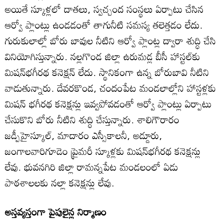
అయితే స్కూళ్లలో దాతలు, స్వచ్చంద సంస్థలు ఏర్పాటు చేసిన
ఆర్వో ప్లాంట్లు ఉండడంతో తాగునీటి సమస్య తలెత్తడం లేదు.
గురుకులాల్లో బోరు బావుల నీటిని ఆర్వో ప్లాంట్ల ద్వారా శుద్ధి చేసి
వినియోగిస్తున్నారు. నల్లగొండ జిల్లా ఉరుమడ్ల బీసీ హాస్టల్‌కు
మిషన్‌భగీరథ కనెక్షన్‌ లేదు. స్థానికంగా ఉన్న బోరుబావి నీటిని
వాడుతున్నారు. దేవరకొండ, చందంపేట మండలాల్లోని హాస్టళ్లకు
మిషన్‌ భగీరథ కనెక్షన్లు ఇవ్వపోవడంతో ఆర్వో ప్లాంట్లు ఏర్పాటు
చేసుకొని బోరు నీటిని శుద్ధి చేస్తున్నారు. శాలిగౌరారం
జడ్పీహైస్కూల్‌, మాదారం ఎస్సీకాలనీ, అడ్డూరు,
జంగాలవారిగూడెం ప్రైమరీ స్కూళ్లకు మిషన్‌భగీరథ కనెక్షన్లు
లేవు. భువనగిరి జిల్లా రామన్నపేట మండలంలో ఏడు
పాఠశాలలకు నల్లా కనెక్షన్లు లేవు.
అస్తవ్యస్తంగా పైపులైన్ల నిర్మాణం