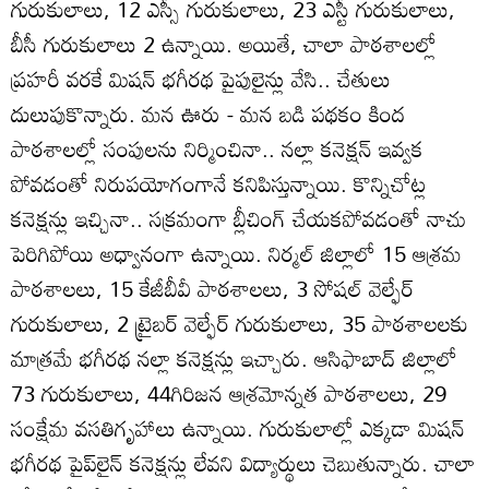
గురుకులాలు, 12 ఎస్సీ గురుకులాలు, 23 ఎస్టీ గురుకులాలు,
బీసీ గురుకులాలు 2 ఉన్నాయి. అయితే, చాలా పాఠశాలల్లో
ప్రహరీ వరకే మిషన్‌ భగీరథ పైపులైన్లు వేసి.. చేతులు
దులుపుకొన్నారు. మన ఊరు - మన బడి పథకం కింద
పాఠశాలల్లో సంపులను నిర్మించినా.. నల్లా కనెక్షన్‌ ఇవ్వక
పోవడంతో నిరుపయోగంగానే కనిపిస్తున్నాయి. కొన్నిచోట్ల
కనెక్షన్లు ఇచ్చినా.. సక్రమంగా బ్లీచింగ్‌ చేయకపోవడంతో నాచు
పెరిగిపోయి అధ్వానంగా ఉన్నాయి. నిర్మల్‌ జిల్లాలో 15 ఆశ్రమ
పాఠశాలలు, 15 కేజీబీవీ పాఠశాలలు, 3 సోషల్‌ వెల్ఫేర్‌
గురుకులాలు, 2 ట్రైబర్‌ వెల్ఫేర్‌ గురుకులాలు, 35 పాఠశాలలకు
మాత్రమే భగీరథ నల్లా కనెక్షన్లు ఇచ్చారు. ఆసిఫాబాద్‌ జిల్లాలో
73 గురుకులాలు, 44గిరిజన ఆశ్రమోన్నత పాఠశాలలు, 29
సంక్షేమ వసతిగృహాలు ఉన్నాయి. గురుకులాల్లో ఎక్కడా మిషన్‌
భగీరథ పైప్‌లైన్‌ కనెక్షన్లు లేవని విద్యార్థులు చెబుతున్నారు. చాలా