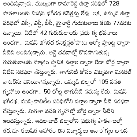
అందిస్తున్నారు. ముఖ్యంగా కామారెడ్డి జిల్లా పరిధిలో 728
పాఠశాలలకు మిషన్‌ భగీరథ కనెక్షన్లు లేవు. ఇక, ఉమ్మడి జిల్లా
పరిధిలో ఎస్సీ, ఎస్టీ, బీసీ, మైనార్టీ గురుకులాలు కలిపి 77వరకు
ఉన్నాయి. వీటిలో 42 గురుకులాలకు ప్రభు త్వ భవనాలు
ఉండగా.. మిషన్‌ భగీరథ కనెక్షన్లతోపాటు ఆర్వో ప్లాంట్ల ద్వారా
నీటిని అందిస్తున్నారు. అద్దె భవనాల్లో కొనసాగుతున్న
గురుకులాలకు మాత్రం స్థానిక నల్లాల ద్వారా లేదా బోర్ల ద్వారా
నీటిని సరఫరా చేస్తున్నారు. తాగునీటి కోసం ఎక్కువగా మినరల్‌
వాటర్‌ను వినియోగిస్తున్నారు. ఉమ్మడి జిల్లాలో 105 వసతి
గృహాలు ఉండగా.. 50 చోట్ల తాగునీటి సమస్య లేదు. మిషన్‌
భగీరథ, మున్సిపాలిటీల పరిధిలోని నల్లాల ద్వారా నీటి సరఫరా
చేస్తున్నారు. మిగతా వసతి గృహాల్లో బోర్ల ద్వారా నీటిని
అందిస్తున్నారు. ఆదిలాబాద్‌ జిల్లాలోని ప్రభుత్వ పాఠశాలల్లో
తరుచూ కలుషిత ఆహారం తిని విద్యార్థులు అనారోగ్యం బారిన