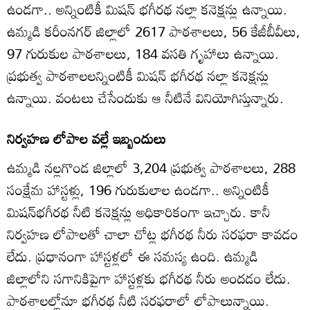
ఉండగా.. అన్నింటికీ మిషన్‌ భగీరథ నల్లా కనెక్షన్లు ఉన్నాయి.
ఉమ్మడి కరీంనగర్‌ జిల్లాలో 2617 పాఠశాలలు, 56 కేజీబీవీలు,
97 గురుకుల పాఠశాలలు, 184 వసతి గృహాలు ఉన్నాయి.
ప్రభుత్వ పాఠశాలలన్నింటికీ మిషన్‌ భగీరథ నల్లా కనెక్షన్లు
ఉన్నాయి. వంటలు చేసేందుకు ఆ నీటినే వినియోగిస్తున్నారు.
నిర్వహణ లోపాల వల్లే ఇబ్బందులు
ఉమ్మడి నల్లగొండ జిల్లాలో 3,204 ప్రభుత్వ పాఠశాలలు, 288
సంక్షేమ హాస్టళ్లు, 196 గురుకులాల ఉండగా.. అన్నింటికీ
మిషన్‌భగీరథ నీటి కనెక్షన్లు అధికారికంగా ఇచ్చారు. కానీ
నిర్వహణ లోపాలతో చాలా చోట్ల భగీరథ నీరు సరఫరా కావడం
లేదు. ప్రధానంగా హాస్టళ్లలో ఈ సమస్య ఉంది. ఉమ్మడి
జిల్లాలోని సగానికిపైగా హాస్టళ్లకు భగీరథ నీరు అందడం లేదు.
పాఠశాలల్లోనూ భగీరథ నీటి సరఫరాలో లోపాలున్నాయి.