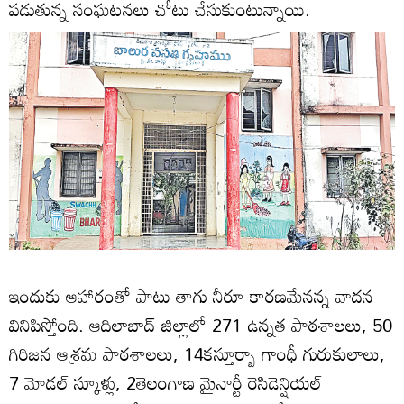
పడుతున్న సంఘటనలు చోటు చేసుకుంటున్నాయి.
ఇందుకు ఆహారంతో పాటు తాగు నీరూ కారణమేనన్న వాదన
వినిపిస్తోంది. ఆదిలాబాద్‌ జిల్లాలో 271 ఉన్నత పాఠశాలలు, 50
గిరిజన ఆశ్రమ పాఠశాలలు, 14కస్తూర్బా గాంధీ గురుకులాలు,
7 మోడల్‌ స్కూళ్లు, 2తెలంగాణ మైనార్టీ రెసిడెన్షియల్‌