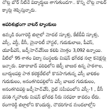
చోట్ల బోర్‌ నీటినే విద్యార్థులు తాగుతుండగా.. కొన్ని చోట్ల వాటర్‌
క్యాన్లు తెప్పిస్తున్నారు.
అపరిశుభ్రంగా వాటర్‌ ట్యాంకులు
ఉమ్మడి రంగారెడ్డి జిల్లాలో మోడల్‌ స్కూళ్లు, కేజీబీవీ స్కూళ్లు,
ఎస్సీ, ఎస్టీ, బీసీ, మైనారిటీ హాస్టల్‌, గురుకులాలు, పీఎస్‌,
యూపీఎస్‌, జడ్పీహెచ్‌ఎ్‌సలు కలిపి మొత్తం 3,092 ఉన్నాయి.
వీటిలో 95 శాతం విద్యా సంస్థలకు మిషన్‌ భగీరథ నల్లా కనెక్షన్లు
ఇచ్చారు. వికారాబాద్‌ పరిధిలోని జెడ్పీ బాలుర ఉన్న పాఠశాల,
బూర్గులపల్లి పాత కలెక్టరేట్‌లో కొనసాగుతున్న ఎస్సీ బాలికల
గురుకులం, అనంతగిరిపల్లిలోని ఎస్సీ బాలుర గురుకులం,
అనంతగిరిపల్లి జడ్పీహెచ్‌ఎ్‌స, డైట్‌ సమీపంలోని ఎస్సీ-1 , బీసీ
వసతి గృహాలకు మిషన్‌ భగీరథ నీరు సరఫరా కావడం లేదు.
రంగారెడ్డి జిల్లాలోని కొందుర్గు, చౌదరిగూడ మండలాల్లోని