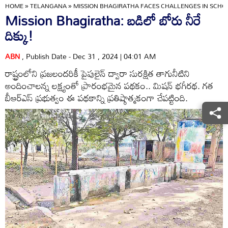
HOME
»
TELANGANA
»
MISSION BHAGIRATHA FACES CHALLENGES IN SCHO
Mission Bhagiratha: బడిలో బోరు నీరే
దిక్కు!
ABN
, Publish Date - Dec 31 , 2024 | 04:01 AM
రాష్ట్రంలోని ప్రజలందరికీ పైపులైన్‌ ద్వారా సురక్షిత తాగునీటిని
అందించాలన్న లక్ష్యంతో ప్రారంభమైన పథకం.. మిషన్‌ భగీరథ. గత
బీఆర్‌ఎస్‌ ప్రభుత్వం ఈ పథకాన్ని ప్రతిష్ఠాత్మకంగా చేపట్టింది.