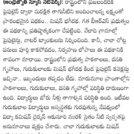
(ఆంధ్రజ్యోతి న్యూస్‌ నెట్‌వర్క్‌):
రాష్ట్రంలోని ప్రజలందరికీ
పైపులైన్‌ ద్వారా సురక్షిత తాగునీటిని అందించాలన్న లక్ష్యంతో
ప్రారంభమైన పథకం.. మిషన్‌ భగీరథ. గత బీఆర్‌ఎస్‌ ప్రభుత్వం
ఈ పథకాన్ని ప్రతిష్ఠాత్మకంగా చేపట్టింది. వేలాది గ్రామాల్లో
పైపులైన్లు, వాటర్‌ ట్యాంకులను నిర్మించింది. కానీ, చాలా చోట్ల
పనులు పూర్తి కాకపోవడం, నిర్వహణ లోపాలు ఈ పథకానికి
శాపంగా మారాయి. రాష్ట్రంలోని ప్రభుత్వ పాఠశాలలు, వసతి
గృహాలు, గురుకులాలకు మిషన్‌ భగీరథ కింద పైపులైన్‌ కనెక్షన్లు
ఇచ్చినా.. ఇబ్బందులు తప్పడం లేదు. మారుమూల ప్రాంతాల్లోని
పాఠశాలలు, గురుకులాలు, వసతి గృహాల్లో పరిస్థితి దారుణంగా
ఉంది. విద్యార్థులు బోరు నీళ్లు తాగాల్సిన పరిస్థితి ఉంది. ఇటీవల
గురుకులాల విద్యార్థులు అస్వస్థతకు గురవుతున్న నేపథ్యంలో
విద్యా కమిషన్‌ చైర్మన్‌ ఆకునూరి మురళి సైతం నీటి స్వచ్ఛతపై
అనుమానాలు వ్యక్తం చేశారు. చాలా గురుకులాలకు మిషన్‌